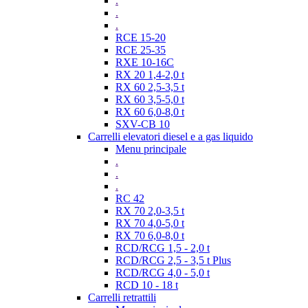
.
.
.
RCE 15-20
RCE 25-35
RXE 10-16C
RX 20 1,4-2,0 t
RX 60 2,5-3,5 t
RX 60 3,5-5,0 t
RX 60 6,0-8,0 t
SXV-CB 10
Carrelli elevatori diesel e a gas liquido
Menu principale
.
.
.
RC 42
RX 70 2,0-3,5 t
RX 70 4,0-5,0 t
RX 70 6,0-8,0 t
RCD/RCG 1,5 - 2,0 t
RCD/RCG 2,5 - 3,5 t Plus
RCD/RCG 4,0 - 5,0 t
RCD 10 - 18 t
Carrelli retrattili