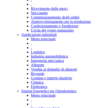
.
Ricevimento delle merci
Stoccaggio
Commissionamento degli ordini
Approvvigionamento per la produzione
Confezionamento e Spedizione
Uscita del vostro magazzino
Applicazioni industriali
Menu principale
.
.
Logistica
Industria automobilistica
Ingegneria meccanica
Alimenti
Vendita al dettaglio di alimenti
Bevande
Gomma e materie plastiche
Chimica
Elettronica
Sistemi Energetici per l'intralogistica
Menu principale
.
.