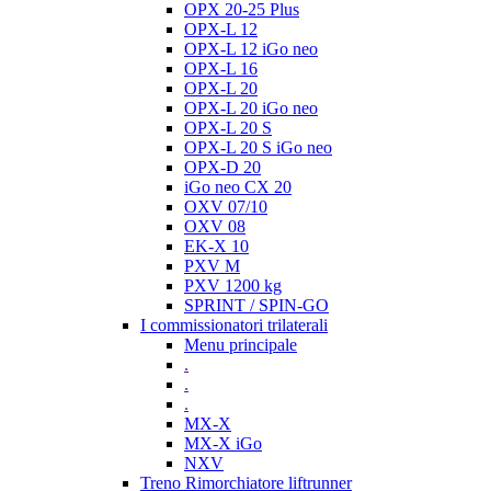
OPX 20-25 Plus
OPX-L 12
OPX-L 12 iGo neo
OPX-L 16
OPX-L 20
OPX-L 20 iGo neo
OPX-L 20 S
OPX-L 20 S iGo neo
OPX-D 20
iGo neo CX 20
OXV 07/10
OXV 08
EK-X 10
PXV M
PXV 1200 kg
SPRINT / SPIN-GO
I commissionatori trilaterali
Menu principale
.
.
.
MX-X
MX-X iGo
NXV
Treno Rimorchiatore liftrunner