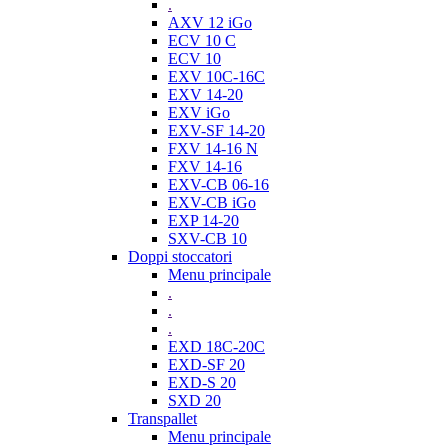
.
AXV 12 iGo
ECV 10 C
ECV 10
EXV 10C-16C
EXV 14-20
EXV iGo
EXV-SF 14-20
FXV 14-16 N
FXV 14-16
EXV-CB 06-16
EXV-CB iGo
EXP 14-20
SXV-CB 10
Doppi stoccatori
Menu principale
.
.
.
EXD 18C-20C
EXD-SF 20
EXD-S 20
SXD 20
Transpallet
Menu principale