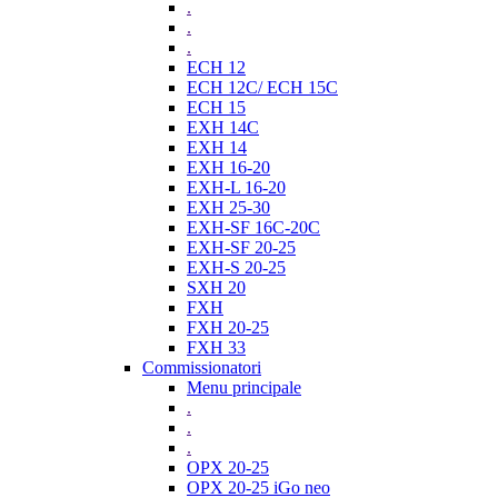
.
.
.
ECH 12
ECH 12C/ ECH 15C
ECH 15
EXH 14C
EXH 14
EXH 16-20
EXH-L 16-20
EXH 25-30
EXH-SF 16C-20C
EXH-SF 20-25
EXH-S 20-25
SXH 20
FXH
FXH 20-25
FXH 33
Commissionatori
Menu principale
.
.
.
OPX 20-25
OPX 20-25 iGo neo