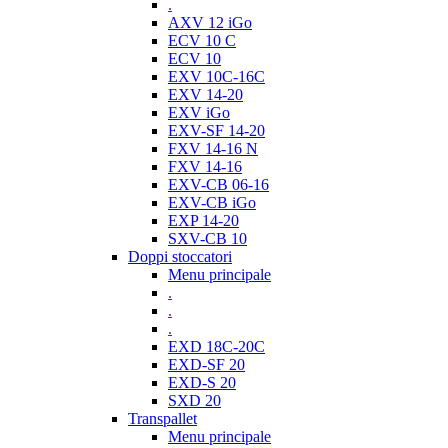
.
AXV 12 iGo
ECV 10 C
ECV 10
EXV 10C-16C
EXV 14-20
EXV iGo
EXV-SF 14-20
FXV 14-16 N
FXV 14-16
EXV-CB 06-16
EXV-CB iGo
EXP 14-20
SXV-CB 10
Doppi stoccatori
Menu principale
.
.
.
EXD 18C-20C
EXD-SF 20
EXD-S 20
SXD 20
Transpallet
Menu principale