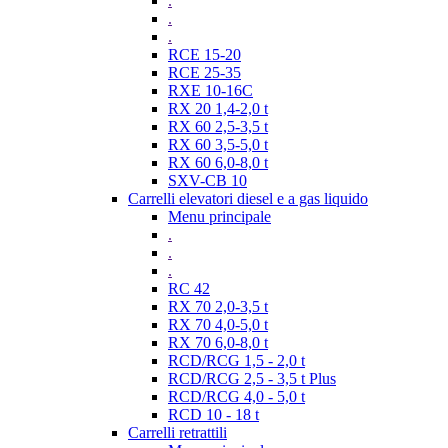
.
.
.
RCE 15-20
RCE 25-35
RXE 10-16C
RX 20 1,4-2,0 t
RX 60 2,5-3,5 t
RX 60 3,5-5,0 t
RX 60 6,0-8,0 t
SXV-CB 10
Carrelli elevatori diesel e a gas liquido
Menu principale
.
.
.
RC 42
RX 70 2,0-3,5 t
RX 70 4,0-5,0 t
RX 70 6,0-8,0 t
RCD/RCG 1,5 - 2,0 t
RCD/RCG 2,5 - 3,5 t Plus
RCD/RCG 4,0 - 5,0 t
RCD 10 - 18 t
Carrelli retrattili