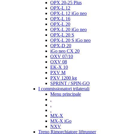
OPX 20-25 Plus
OPX-L 12
OPX-L 12 iGo neo
OPX-L 16
OPX-L 20
OPX-L 20 iGo neo
OPX-L 20 S
OPX-L 20 S iGo neo
OPX-D 20
iGo neo CX 20
OXV 07/10
OXV 08
EK-X 10
PXV M
PXV 1200 kg
SPRINT / SPIN-GO
I commissionatori trilaterali
Menu principale
.
.
.
MX-X
MX-X iGo
NXV
Treno Rimorchiatore liftrunner