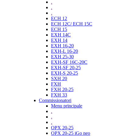
.
.
.
ECH 12
ECH 12C/ ECH 15C
ECH 15
EXH 14C
EXH 14
EXH 16-20
EXH-L 16-20
EXH 25-30
EXH-SF 16C-20C
EXH-SF 20-25
EXH-S 20-25
SXH 20
FXH
FXH 20-25
FXH 33
Commissionatori
Menu principale
.
.
.
OPX 20-25
OPX 20-25 iGo neo