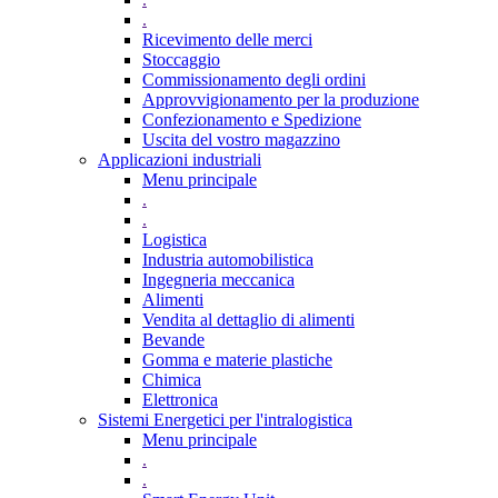
.
Ricevimento delle merci
Stoccaggio
Commissionamento degli ordini
Approvvigionamento per la produzione
Confezionamento e Spedizione
Uscita del vostro magazzino
Applicazioni industriali
Menu principale
.
.
Logistica
Industria automobilistica
Ingegneria meccanica
Alimenti
Vendita al dettaglio di alimenti
Bevande
Gomma e materie plastiche
Chimica
Elettronica
Sistemi Energetici per l'intralogistica
Menu principale
.
.