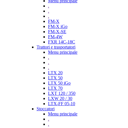
Menu principale
.
.
.
FM-X
FM-X iGo
FM-X-SE
FM-4W
FXR 14C-18C
Trattori e trasportatori
Menu principale
.
.
.
LTX 20
LTX 50
LTX 50 iGo
LTX 70
LXT 120 / 350
LXW 20 / 30
LTX-FF 05-10
Stoccatori
Menu principale
.
.