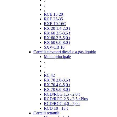
.
.
.
RCE 15-20
RCE 25-35
RXE 10-16C
RX 20 1,4-2,0 t
RX 60 2,5-3,5 t
RX 60 3,5-5,0 t
RX 60 6,0-8,0 t
SXV-CB 10
Carrelli elevatori diesel e a gas liquido
Menu principale
.
.
.
RC 42
RX 70 2,0-3,5 t
RX 70 4,0-5,0 t
RX 70 6,0-8,0 t
RCD/RCG 1,5 - 2,0 t
RCD/RCG 2,5 - 3,5 t Plus
RCD/RCG 4,0 - 5,0 t
RCD 10 - 18 t
Carrelli retrattili