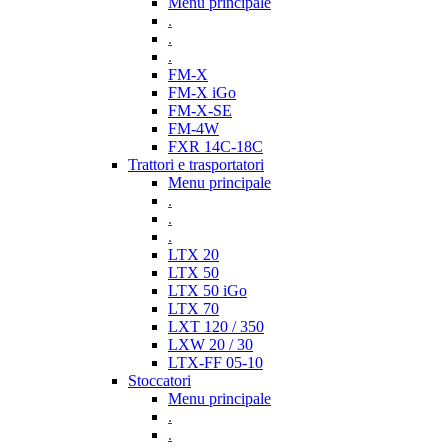
Menu principale
.
.
.
FM-X
FM-X iGo
FM-X-SE
FM-4W
FXR 14C-18C
Trattori e trasportatori
Menu principale
.
.
.
LTX 20
LTX 50
LTX 50 iGo
LTX 70
LXT 120 / 350
LXW 20 / 30
LTX-FF 05-10
Stoccatori
Menu principale
.
.