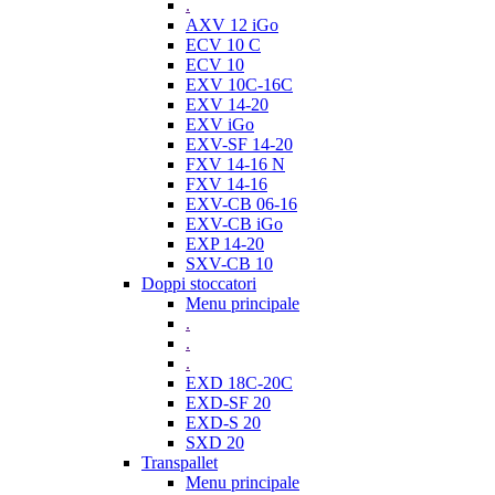
.
AXV 12 iGo
ECV 10 C
ECV 10
EXV 10C-16C
EXV 14-20
EXV iGo
EXV-SF 14-20
FXV 14-16 N
FXV 14-16
EXV-CB 06-16
EXV-CB iGo
EXP 14-20
SXV-CB 10
Doppi stoccatori
Menu principale
.
.
.
EXD 18C-20C
EXD-SF 20
EXD-S 20
SXD 20
Transpallet
Menu principale