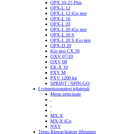
OPX 20-25 Plus
OPX-L 12
OPX-L 12 iGo neo
OPX-L 16
OPX-L 20
OPX-L 20 iGo neo
OPX-L 20 S
OPX-L 20 S iGo neo
OPX-D 20
iGo neo CX 20
OXV 07/10
OXV 08
EK-X 10
PXV M
PXV 1200 kg
SPRINT / SPIN-GO
I commissionatori trilaterali
Menu principale
.
.
.
MX-X
MX-X iGo
NXV
Treno Rimorchiatore liftrunner