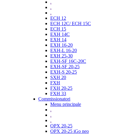
.
.
.
ECH 12
ECH 12C/ ECH 15C
ECH 15
EXH 14C
EXH 14
EXH 16-20
EXH-L 16-20
EXH 25-30
EXH-SF 16C-20C
EXH-SF 20-25
EXH-S 20-25
SXH 20
FXH
FXH 20-25
FXH 33
Commissionatori
Menu principale
.
.
.
OPX 20-25
OPX 20-25 iGo neo