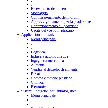
.
Ricevimento delle merci
Stoccaggio
Commissionamento degli ordini
Approvvigionamento per la produzione
Confezionamento e Spedizione
Uscita del vostro magazzino
Applicazioni industriali
Menu principale
.
.
Logistica
Industria automobilistica
Ingegneria meccanica
Alimenti
Vendita al dettaglio di alimenti
Bevande
Gomma e materie plastiche
Chimica
Elettronica
Sistemi Energetici per l'intralogistica
Menu principale
.
.