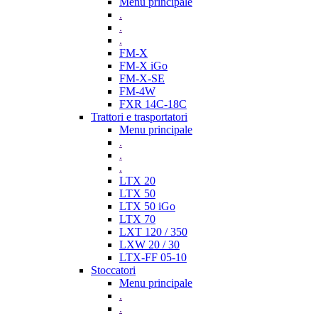
Menu principale
.
.
.
FM-X
FM-X iGo
FM-X-SE
FM-4W
FXR 14C-18C
Trattori e trasportatori
Menu principale
.
.
.
LTX 20
LTX 50
LTX 50 iGo
LTX 70
LXT 120 / 350
LXW 20 / 30
LTX-FF 05-10
Stoccatori
Menu principale
.
.