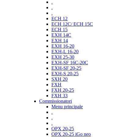
.
.
.
ECH 12
ECH 12C/ ECH 15C
ECH 15
EXH 14C
EXH 14
EXH 16-20
EXH-L 16-20
EXH 25-30
EXH-SF 16C-20C
EXH-SF 20-25
EXH-S 20-25
SXH 20
FXH
FXH 20-25
FXH 33
Commissionatori
Menu principale
.
.
.
OPX 20-25
OPX 20-25 iGo neo