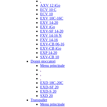
.
AXV 12 iGo
ECV 10 C
ECV 10
EXV 10C-16C
EXV 14-20
EXV iGo
EXV-SF 14-20
FXV 14-16 N
FXV 14-16
EXV-CB 06-16
EXV-CB iGo
EXP 14-20
SXV-CB 10
Doppi stoccatori
Menu principale
.
.
.
EXD 18C-20C
EXD-SF 20
EXD-S 20
SXD 20
Transpallet
Menu principale