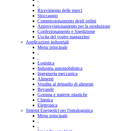
.
Ricevimento delle merci
Stoccaggio
Commissionamento degli ordini
Approvvigionamento per la produzione
Confezionamento e Spedizione
Uscita del vostro magazzino
Applicazioni industriali
Menu principale
.
.
Logistica
Industria automobilistica
Ingegneria meccanica
Alimenti
Vendita al dettaglio di alimenti
Bevande
Gomma e materie plastiche
Chimica
Elettronica
Sistemi Energetici per l'intralogistica
Menu principale
.
.