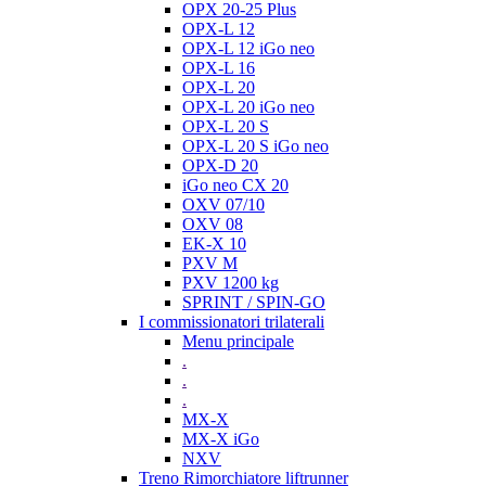
OPX 20-25 Plus
OPX-L 12
OPX-L 12 iGo neo
OPX-L 16
OPX-L 20
OPX-L 20 iGo neo
OPX-L 20 S
OPX-L 20 S iGo neo
OPX-D 20
iGo neo CX 20
OXV 07/10
OXV 08
EK-X 10
PXV M
PXV 1200 kg
SPRINT / SPIN-GO
I commissionatori trilaterali
Menu principale
.
.
.
MX-X
MX-X iGo
NXV
Treno Rimorchiatore liftrunner