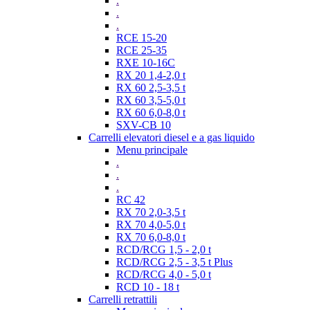
.
.
.
RCE 15-20
RCE 25-35
RXE 10-16C
RX 20 1,4-2,0 t
RX 60 2,5-3,5 t
RX 60 3,5-5,0 t
RX 60 6,0-8,0 t
SXV-CB 10
Carrelli elevatori diesel e a gas liquido
Menu principale
.
.
.
RC 42
RX 70 2,0-3,5 t
RX 70 4,0-5,0 t
RX 70 6,0-8,0 t
RCD/RCG 1,5 - 2,0 t
RCD/RCG 2,5 - 3,5 t Plus
RCD/RCG 4,0 - 5,0 t
RCD 10 - 18 t
Carrelli retrattili