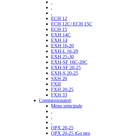
.
.
.
ECH 12
ECH 12C/ ECH 15C
ECH 15
EXH 14C
EXH 14
EXH 16-20
EXH-L 16-20
EXH 25-30
EXH-SF 16C-20C
EXH-SF 20-25
EXH-S 20-25
SXH 20
FXH
FXH 20-25
FXH 33
Commissionatori
Menu principale
.
.
.
OPX 20-25
OPX 20-25 iGo neo