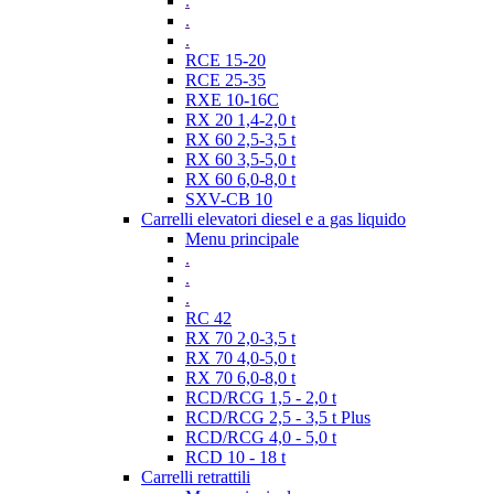
.
.
.
RCE 15-20
RCE 25-35
RXE 10-16C
RX 20 1,4-2,0 t
RX 60 2,5-3,5 t
RX 60 3,5-5,0 t
RX 60 6,0-8,0 t
SXV-CB 10
Carrelli elevatori diesel e a gas liquido
Menu principale
.
.
.
RC 42
RX 70 2,0-3,5 t
RX 70 4,0-5,0 t
RX 70 6,0-8,0 t
RCD/RCG 1,5 - 2,0 t
RCD/RCG 2,5 - 3,5 t Plus
RCD/RCG 4,0 - 5,0 t
RCD 10 - 18 t
Carrelli retrattili