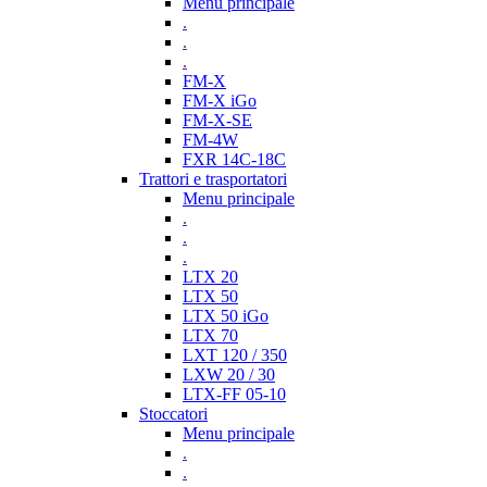
Menu principale
.
.
.
FM-X
FM-X iGo
FM-X-SE
FM-4W
FXR 14C-18C
Trattori e trasportatori
Menu principale
.
.
.
LTX 20
LTX 50
LTX 50 iGo
LTX 70
LXT 120 / 350
LXW 20 / 30
LTX-FF 05-10
Stoccatori
Menu principale
.
.