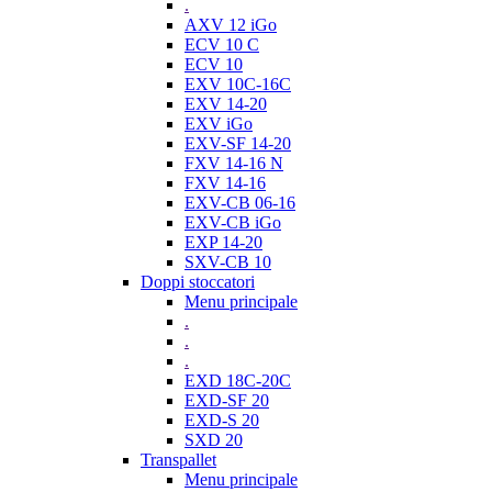
.
AXV 12 iGo
ECV 10 C
ECV 10
EXV 10C-16C
EXV 14-20
EXV iGo
EXV-SF 14-20
FXV 14-16 N
FXV 14-16
EXV-CB 06-16
EXV-CB iGo
EXP 14-20
SXV-CB 10
Doppi stoccatori
Menu principale
.
.
.
EXD 18C-20C
EXD-SF 20
EXD-S 20
SXD 20
Transpallet
Menu principale