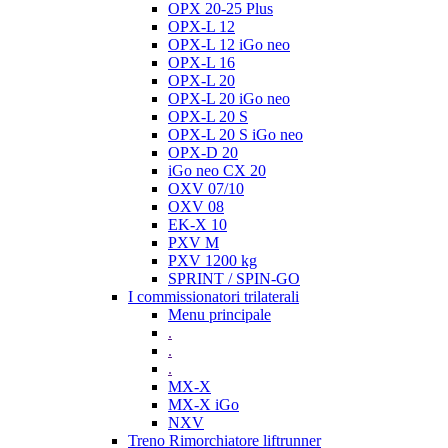
OPX 20-25 Plus
OPX-L 12
OPX-L 12 iGo neo
OPX-L 16
OPX-L 20
OPX-L 20 iGo neo
OPX-L 20 S
OPX-L 20 S iGo neo
OPX-D 20
iGo neo CX 20
OXV 07/10
OXV 08
EK-X 10
PXV M
PXV 1200 kg
SPRINT / SPIN-GO
I commissionatori trilaterali
Menu principale
.
.
.
MX-X
MX-X iGo
NXV
Treno Rimorchiatore liftrunner