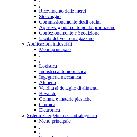
.
Ricevimento delle merci
Stoccaggio
Commissionamento degli ordini
Approvvigionamento per la produzione
Confezionamento e Spedizione
Uscita del vostro magazzino
Applicazioni industriali
Menu principale
.
.
Logistica
Industria automobilistica
Ingegneria meccanica
Alimenti
Vendita al dettaglio di alimenti
Bevande
Gomma e materie plastiche
Chimica
Elettronica
Sistemi Energetici per l'intralogistica
Menu principale
.
.