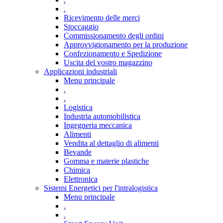
.
Ricevimento delle merci
Stoccaggio
Commissionamento degli ordini
Approvvigionamento per la produzione
Confezionamento e Spedizione
Uscita del vostro magazzino
Applicazioni industriali
Menu principale
.
.
Logistica
Industria automobilistica
Ingegneria meccanica
Alimenti
Vendita al dettaglio di alimenti
Bevande
Gomma e materie plastiche
Chimica
Elettronica
Sistemi Energetici per l'intralogistica
Menu principale
.
.