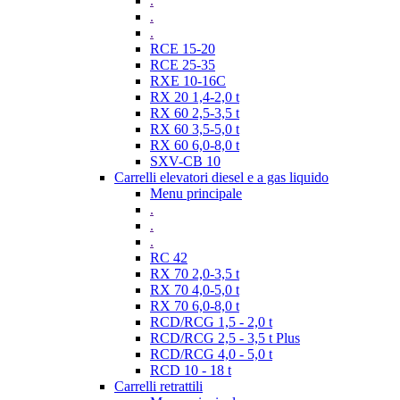
.
.
.
RCE 15-20
RCE 25-35
RXE 10-16C
RX 20 1,4-2,0 t
RX 60 2,5-3,5 t
RX 60 3,5-5,0 t
RX 60 6,0-8,0 t
SXV-CB 10
Carrelli elevatori diesel e a gas liquido
Menu principale
.
.
.
RC 42
RX 70 2,0-3,5 t
RX 70 4,0-5,0 t
RX 70 6,0-8,0 t
RCD/RCG 1,5 - 2,0 t
RCD/RCG 2,5 - 3,5 t Plus
RCD/RCG 4,0 - 5,0 t
RCD 10 - 18 t
Carrelli retrattili