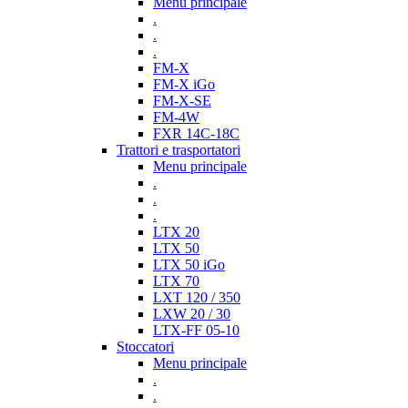
Menu principale
.
.
.
FM-X
FM-X iGo
FM-X-SE
FM-4W
FXR 14C-18C
Trattori e trasportatori
Menu principale
.
.
.
LTX 20
LTX 50
LTX 50 iGo
LTX 70
LXT 120 / 350
LXW 20 / 30
LTX-FF 05-10
Stoccatori
Menu principale
.
.