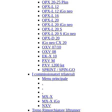
OPX 20-25 Plus
OPX-L 12
OPX-L 12 iGo neo
OPX-L 16
OPX-L 20
OPX-L 20 iGo neo
OPX-L 20 S
OPX-L 20 S iGo neo
OPX-D 20
iGo neo CX 20
OXV 07/10
OXV 08
EK-X 10
PXV M
PXV 1200 kg
SPRINT / SPIN-GO
I commissionatori trilaterali
Menu principale
.
.
.
MX-X
MX-X iGo
NXV
Treno Rimorchiatore liftrunner