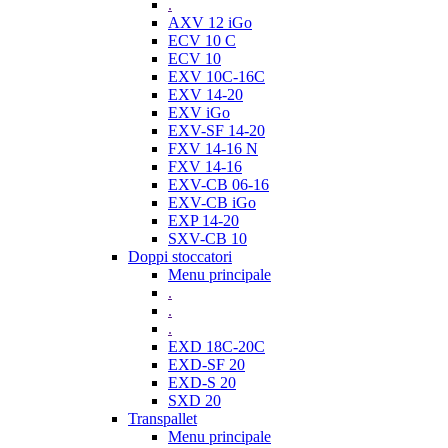
.
AXV 12 iGo
ECV 10 C
ECV 10
EXV 10C-16C
EXV 14-20
EXV iGo
EXV-SF 14-20
FXV 14-16 N
FXV 14-16
EXV-CB 06-16
EXV-CB iGo
EXP 14-20
SXV-CB 10
Doppi stoccatori
Menu principale
.
.
.
EXD 18C-20C
EXD-SF 20
EXD-S 20
SXD 20
Transpallet
Menu principale