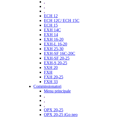
.
.
.
ECH 12
ECH 12C/ ECH 15C
ECH 15
EXH 14C
EXH 14
EXH 16-20
EXH-L 16-20
EXH 25-30
EXH-SF 16C-20C
EXH-SF 20-25
EXH-S 20-25
SXH 20
FXH
FXH 20-25
FXH 33
Commissionatori
Menu principale
.
.
.
OPX 20-25
OPX 20-25 iGo neo