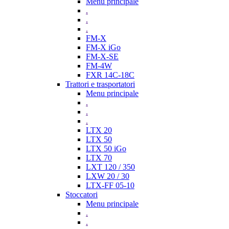
Menu principale
.
.
.
FM-X
FM-X iGo
FM-X-SE
FM-4W
FXR 14C-18C
Trattori e trasportatori
Menu principale
.
.
.
LTX 20
LTX 50
LTX 50 iGo
LTX 70
LXT 120 / 350
LXW 20 / 30
LTX-FF 05-10
Stoccatori
Menu principale
.
.