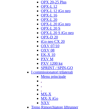
OPX 20-25 Plus
OPX-L 12
OPX-L 12 iGo neo
OPX-L 16
OPX-L 20
OPX-L 20 iGo neo
OPX-L 20 S
OPX-L 20 S iGo neo
OPX-D 20
iGo neo CX 20
OXV 07/10
OXV 08
EK-X 10
PXV M
PXV 1200 kg
SPRINT / SPIN-GO
I commissionatori trilaterali
Menu principale
.
.
.
MX-X
MX-X iGo
NXV
Treno Rimorchiatore liftrunner