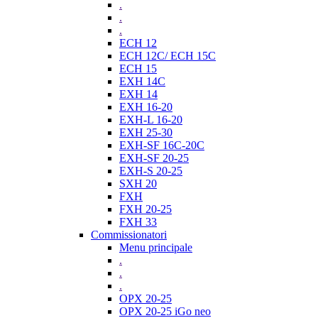
.
.
.
ECH 12
ECH 12C/ ECH 15C
ECH 15
EXH 14C
EXH 14
EXH 16-20
EXH-L 16-20
EXH 25-30
EXH-SF 16C-20C
EXH-SF 20-25
EXH-S 20-25
SXH 20
FXH
FXH 20-25
FXH 33
Commissionatori
Menu principale
.
.
.
OPX 20-25
OPX 20-25 iGo neo