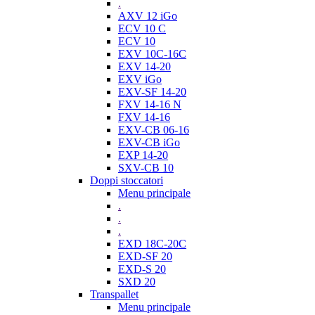
.
AXV 12 iGo
ECV 10 C
ECV 10
EXV 10C-16C
EXV 14-20
EXV iGo
EXV-SF 14-20
FXV 14-16 N
FXV 14-16
EXV-CB 06-16
EXV-CB iGo
EXP 14-20
SXV-CB 10
Doppi stoccatori
Menu principale
.
.
.
EXD 18C-20C
EXD-SF 20
EXD-S 20
SXD 20
Transpallet
Menu principale