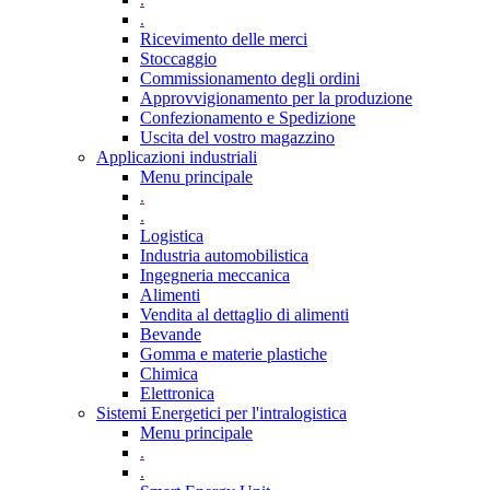
.
Ricevimento delle merci
Stoccaggio
Commissionamento degli ordini
Approvvigionamento per la produzione
Confezionamento e Spedizione
Uscita del vostro magazzino
Applicazioni industriali
Menu principale
.
.
Logistica
Industria automobilistica
Ingegneria meccanica
Alimenti
Vendita al dettaglio di alimenti
Bevande
Gomma e materie plastiche
Chimica
Elettronica
Sistemi Energetici per l'intralogistica
Menu principale
.
.