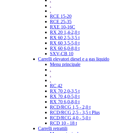
.
.
.
RCE 15-20
RCE 25-35
RXE 10-16C
RX 20 1,4-2,0 t
RX 60 2,5-3,5 t
RX 60 3,5-5,0 t
RX 60 6,0-8,0 t
SXV-CB 10
Carrelli elevatori diesel e a gas liquido
Menu principale
.
.
.
RC 42
RX 70 2,0-3,5 t
RX 70 4,0-5,0 t
RX 70 6,0-8,0 t
RCD/RCG 1,5 - 2,0 t
RCD/RCG 2,5 - 3,5 t Plus
RCD/RCG 4,0 - 5,0 t
RCD 10 - 18 t
Carrelli retrattili