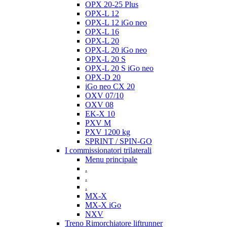
OPX 20-25 Plus
OPX-L 12
OPX-L 12 iGo neo
OPX-L 16
OPX-L 20
OPX-L 20 iGo neo
OPX-L 20 S
OPX-L 20 S iGo neo
OPX-D 20
iGo neo CX 20
OXV 07/10
OXV 08
EK-X 10
PXV M
PXV 1200 kg
SPRINT / SPIN-GO
I commissionatori trilaterali
Menu principale
.
.
.
MX-X
MX-X iGo
NXV
Treno Rimorchiatore liftrunner