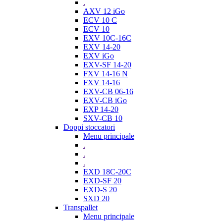
.
AXV 12 iGo
ECV 10 C
ECV 10
EXV 10C-16C
EXV 14-20
EXV iGo
EXV-SF 14-20
FXV 14-16 N
FXV 14-16
EXV-CB 06-16
EXV-CB iGo
EXP 14-20
SXV-CB 10
Doppi stoccatori
Menu principale
.
.
.
EXD 18C-20C
EXD-SF 20
EXD-S 20
SXD 20
Transpallet
Menu principale