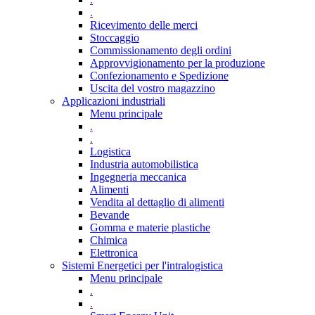
.
Ricevimento delle merci
Stoccaggio
Commissionamento degli ordini
Approvvigionamento per la produzione
Confezionamento e Spedizione
Uscita del vostro magazzino
Applicazioni industriali
Menu principale
.
.
Logistica
Industria automobilistica
Ingegneria meccanica
Alimenti
Vendita al dettaglio di alimenti
Bevande
Gomma e materie plastiche
Chimica
Elettronica
Sistemi Energetici per l'intralogistica
Menu principale
.
.