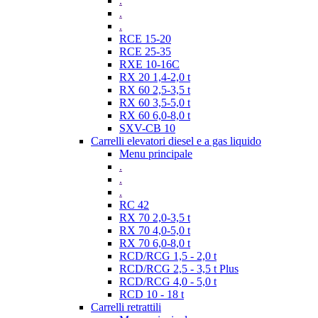
.
.
.
RCE 15-20
RCE 25-35
RXE 10-16C
RX 20 1,4-2,0 t
RX 60 2,5-3,5 t
RX 60 3,5-5,0 t
RX 60 6,0-8,0 t
SXV-CB 10
Carrelli elevatori diesel e a gas liquido
Menu principale
.
.
.
RC 42
RX 70 2,0-3,5 t
RX 70 4,0-5,0 t
RX 70 6,0-8,0 t
RCD/RCG 1,5 - 2,0 t
RCD/RCG 2,5 - 3,5 t Plus
RCD/RCG 4,0 - 5,0 t
RCD 10 - 18 t
Carrelli retrattili