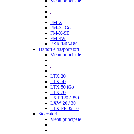
Menu principale
.
.
.
FM-X
FM-X iGo
FM-X-SE
FM-4W
FXR 14C-18C
Trattori e trasportatori
Menu principale
.
.
.
LTX 20
LTX 50
LTX 50 iGo
LTX 70
LXT 120 / 350
LXW 20 / 30
LTX-FF 05-10
Stoccatori
Menu principale
.
.