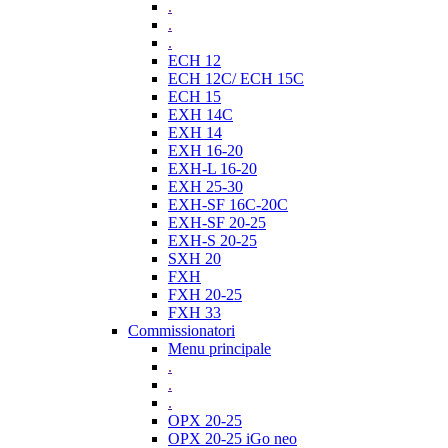
.
.
.
ECH 12
ECH 12C/ ECH 15C
ECH 15
EXH 14C
EXH 14
EXH 16-20
EXH-L 16-20
EXH 25-30
EXH-SF 16C-20C
EXH-SF 20-25
EXH-S 20-25
SXH 20
FXH
FXH 20-25
FXH 33
Commissionatori
Menu principale
.
.
.
OPX 20-25
OPX 20-25 iGo neo