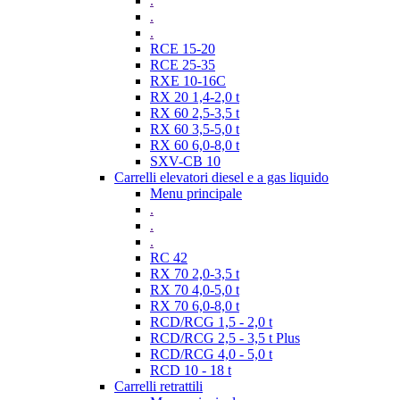
.
.
.
RCE 15-20
RCE 25-35
RXE 10-16C
RX 20 1,4-2,0 t
RX 60 2,5-3,5 t
RX 60 3,5-5,0 t
RX 60 6,0-8,0 t
SXV-CB 10
Carrelli elevatori diesel e a gas liquido
Menu principale
.
.
.
RC 42
RX 70 2,0-3,5 t
RX 70 4,0-5,0 t
RX 70 6,0-8,0 t
RCD/RCG 1,5 - 2,0 t
RCD/RCG 2,5 - 3,5 t Plus
RCD/RCG 4,0 - 5,0 t
RCD 10 - 18 t
Carrelli retrattili