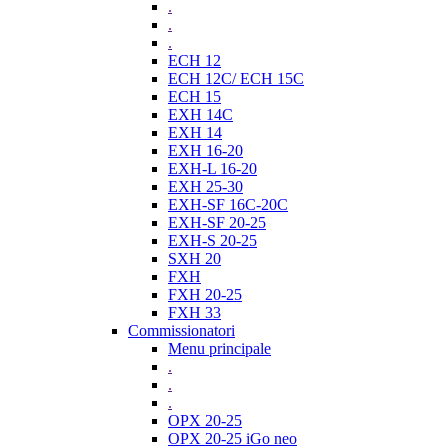
.
.
.
ECH 12
ECH 12C/ ECH 15C
ECH 15
EXH 14C
EXH 14
EXH 16-20
EXH-L 16-20
EXH 25-30
EXH-SF 16C-20C
EXH-SF 20-25
EXH-S 20-25
SXH 20
FXH
FXH 20-25
FXH 33
Commissionatori
Menu principale
.
.
.
OPX 20-25
OPX 20-25 iGo neo