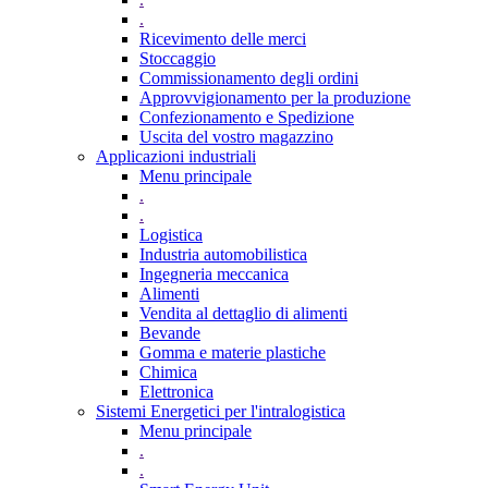
.
Ricevimento delle merci
Stoccaggio
Commissionamento degli ordini
Approvvigionamento per la produzione
Confezionamento e Spedizione
Uscita del vostro magazzino
Applicazioni industriali
Menu principale
.
.
Logistica
Industria automobilistica
Ingegneria meccanica
Alimenti
Vendita al dettaglio di alimenti
Bevande
Gomma e materie plastiche
Chimica
Elettronica
Sistemi Energetici per l'intralogistica
Menu principale
.
.