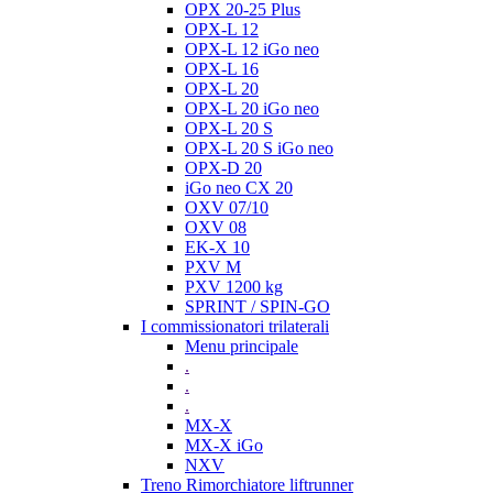
OPX 20-25 Plus
OPX-L 12
OPX-L 12 iGo neo
OPX-L 16
OPX-L 20
OPX-L 20 iGo neo
OPX-L 20 S
OPX-L 20 S iGo neo
OPX-D 20
iGo neo CX 20
OXV 07/10
OXV 08
EK-X 10
PXV M
PXV 1200 kg
SPRINT / SPIN-GO
I commissionatori trilaterali
Menu principale
.
.
.
MX-X
MX-X iGo
NXV
Treno Rimorchiatore liftrunner