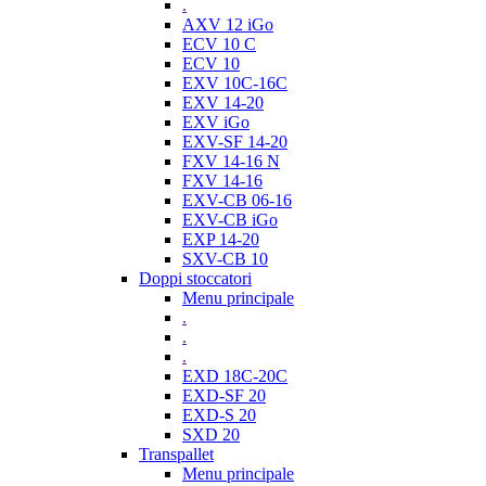
.
AXV 12 iGo
ECV 10 C
ECV 10
EXV 10C-16C
EXV 14-20
EXV iGo
EXV-SF 14-20
FXV 14-16 N
FXV 14-16
EXV-CB 06-16
EXV-CB iGo
EXP 14-20
SXV-CB 10
Doppi stoccatori
Menu principale
.
.
.
EXD 18C-20C
EXD-SF 20
EXD-S 20
SXD 20
Transpallet
Menu principale