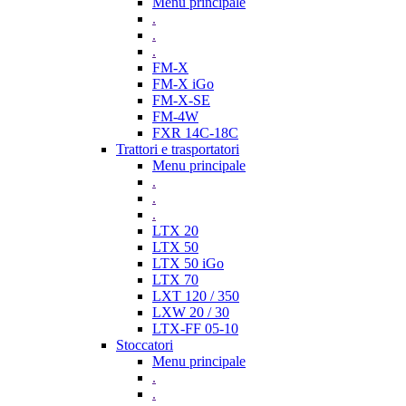
Menu principale
.
.
.
FM-X
FM-X iGo
FM-X-SE
FM-4W
FXR 14C-18C
Trattori e trasportatori
Menu principale
.
.
.
LTX 20
LTX 50
LTX 50 iGo
LTX 70
LXT 120 / 350
LXW 20 / 30
LTX-FF 05-10
Stoccatori
Menu principale
.
.