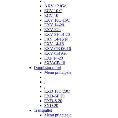
.
AXV 12 iGo
ECV 10 C
ECV 10
EXV 10C-16C
EXV 14-20
EXV iGo
EXV-SF 14-20
FXV 14-16 N
FXV 14-16
EXV-CB 06-16
EXV-CB iGo
EXP 14-20
SXV-CB 10
Doppi stoccatori
Menu principale
.
.
.
EXD 18C-20C
EXD-SF 20
EXD-S 20
SXD 20
Transpallet
Menu principale