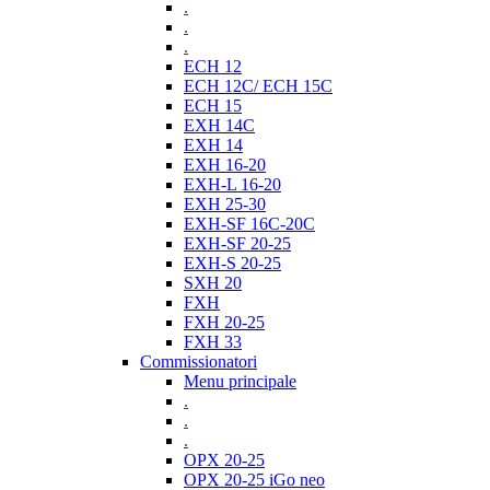
.
.
.
ECH 12
ECH 12C/ ECH 15C
ECH 15
EXH 14C
EXH 14
EXH 16-20
EXH-L 16-20
EXH 25-30
EXH-SF 16C-20C
EXH-SF 20-25
EXH-S 20-25
SXH 20
FXH
FXH 20-25
FXH 33
Commissionatori
Menu principale
.
.
.
OPX 20-25
OPX 20-25 iGo neo