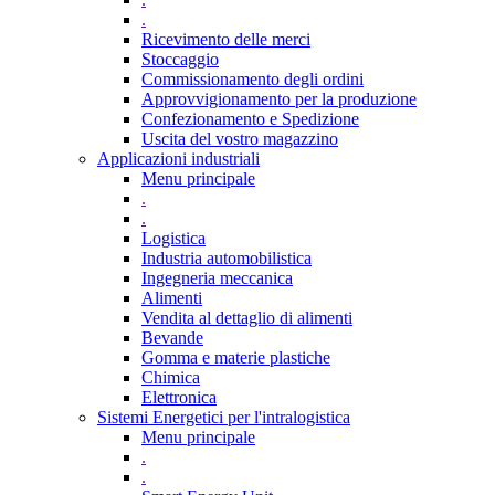
.
Ricevimento delle merci
Stoccaggio
Commissionamento degli ordini
Approvvigionamento per la produzione
Confezionamento e Spedizione
Uscita del vostro magazzino
Applicazioni industriali
Menu principale
.
.
Logistica
Industria automobilistica
Ingegneria meccanica
Alimenti
Vendita al dettaglio di alimenti
Bevande
Gomma e materie plastiche
Chimica
Elettronica
Sistemi Energetici per l'intralogistica
Menu principale
.
.