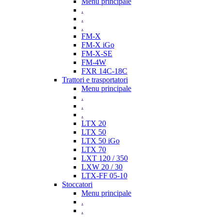
Menu principale
.
.
.
FM-X
FM-X iGo
FM-X-SE
FM-4W
FXR 14C-18C
Trattori e trasportatori
Menu principale
.
.
.
LTX 20
LTX 50
LTX 50 iGo
LTX 70
LXT 120 / 350
LXW 20 / 30
LTX-FF 05-10
Stoccatori
Menu principale
.
.