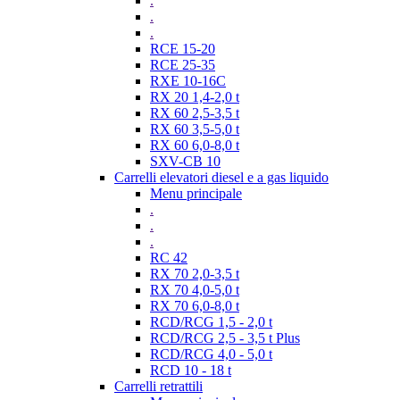
.
.
.
RCE 15-20
RCE 25-35
RXE 10-16C
RX 20 1,4-2,0 t
RX 60 2,5-3,5 t
RX 60 3,5-5,0 t
RX 60 6,0-8,0 t
SXV-CB 10
Carrelli elevatori diesel e a gas liquido
Menu principale
.
.
.
RC 42
RX 70 2,0-3,5 t
RX 70 4,0-5,0 t
RX 70 6,0-8,0 t
RCD/RCG 1,5 - 2,0 t
RCD/RCG 2,5 - 3,5 t Plus
RCD/RCG 4,0 - 5,0 t
RCD 10 - 18 t
Carrelli retrattili