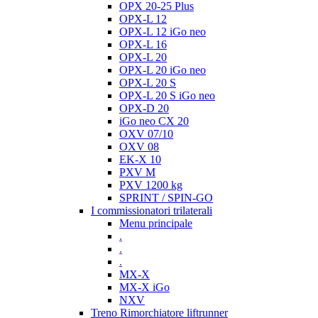
OPX 20-25 Plus
OPX-L 12
OPX-L 12 iGo neo
OPX-L 16
OPX-L 20
OPX-L 20 iGo neo
OPX-L 20 S
OPX-L 20 S iGo neo
OPX-D 20
iGo neo CX 20
OXV 07/10
OXV 08
EK-X 10
PXV M
PXV 1200 kg
SPRINT / SPIN-GO
I commissionatori trilaterali
Menu principale
.
.
.
MX-X
MX-X iGo
NXV
Treno Rimorchiatore liftrunner