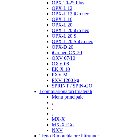
OPX 20-25 Plus
OPX-L 12
OPX-L 12 iGo neo
OPX-L 16
OPX-L 20
OPX-L 20 iGo neo
OPX-L 20 S
OPX-L 20 S iGo neo
OPX-D 20
iGo neo CX 20
OXV 07/10
OXV 08
EK-X 10
PXV M
PXV 1200 kg
SPRINT / SPIN-GO
I commissionatori trilaterali
Menu principale
.
.
.
MX-X
MX-X iGo
NXV
Treno Rimorchiatore liftrunner