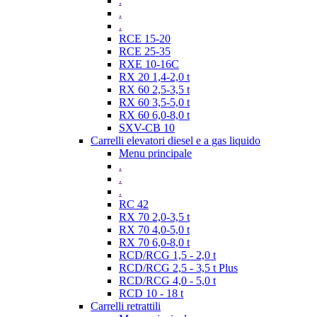
.
.
.
RCE 15-20
RCE 25-35
RXE 10-16C
RX 20 1,4-2,0 t
RX 60 2,5-3,5 t
RX 60 3,5-5,0 t
RX 60 6,0-8,0 t
SXV-CB 10
Carrelli elevatori diesel e a gas liquido
Menu principale
.
.
.
RC 42
RX 70 2,0-3,5 t
RX 70 4,0-5,0 t
RX 70 6,0-8,0 t
RCD/RCG 1,5 - 2,0 t
RCD/RCG 2,5 - 3,5 t Plus
RCD/RCG 4,0 - 5,0 t
RCD 10 - 18 t
Carrelli retrattili