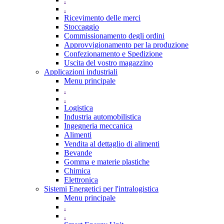
.
Ricevimento delle merci
Stoccaggio
Commissionamento degli ordini
Approvvigionamento per la produzione
Confezionamento e Spedizione
Uscita del vostro magazzino
Applicazioni industriali
Menu principale
.
.
Logistica
Industria automobilistica
Ingegneria meccanica
Alimenti
Vendita al dettaglio di alimenti
Bevande
Gomma e materie plastiche
Chimica
Elettronica
Sistemi Energetici per l'intralogistica
Menu principale
.
.