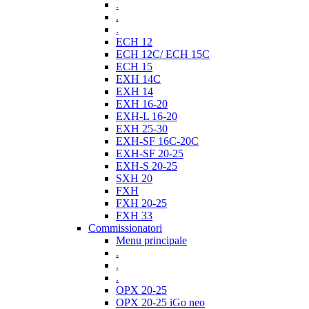
.
.
.
ECH 12
ECH 12C/ ECH 15C
ECH 15
EXH 14C
EXH 14
EXH 16-20
EXH-L 16-20
EXH 25-30
EXH-SF 16C-20C
EXH-SF 20-25
EXH-S 20-25
SXH 20
FXH
FXH 20-25
FXH 33
Commissionatori
Menu principale
.
.
.
OPX 20-25
OPX 20-25 iGo neo