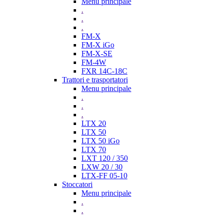
Menu principale
.
.
.
FM-X
FM-X iGo
FM-X-SE
FM-4W
FXR 14C-18C
Trattori e trasportatori
Menu principale
.
.
.
LTX 20
LTX 50
LTX 50 iGo
LTX 70
LXT 120 / 350
LXW 20 / 30
LTX-FF 05-10
Stoccatori
Menu principale
.
.