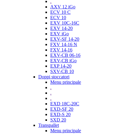
.
AXV 12 iGo
ECV 10 C
ECV 10
EXV 10C-16C
EXV 14-20
EXV iGo
EXV-SF 14-20
FXV 14-16 N
FXV 14-16
EXV-CB 06-16
EXV-CB iGo
EXP 14-20
SXV-CB 10
Doppi stoccatori
Menu principale
.
.
.
EXD 18C-20C
EXD-SF 20
EXD-S 20
SXD 20
Transpallet
Menu principale