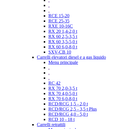
.
.
.
RCE 15-20
RCE 25-35
RXE 10-16C
RX 20 1,4-2,0 t
RX 60 2,5-3,5 t
RX 60 3,5-5,0 t
RX 60 6,0-8,0 t
SXV-CB 10
Carrelli elevatori diesel e a gas liquido
Menu principale
.
.
.
RC 42
RX 70 2,0-3,5 t
RX 70 4,0-5,0 t
RX 70 6,0-8,0 t
RCD/RCG 1,5 - 2,0 t
RCD/RCG 2,5 - 3,5 t Plus
RCD/RCG 4,0 - 5,0 t
RCD 10 - 18 t
Carrelli retrattili