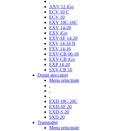
.
AXV 12 iGo
ECV 10 C
ECV 10
EXV 10C-16C
EXV 14-20
EXV iGo
EXV-SF 14-20
FXV 14-16 N
FXV 14-16
EXV-CB 06-16
EXV-CB iGo
EXP 14-20
SXV-CB 10
Doppi stoccatori
Menu principale
.
.
.
EXD 18C-20C
EXD-SF 20
EXD-S 20
SXD 20
Transpallet
Menu principale