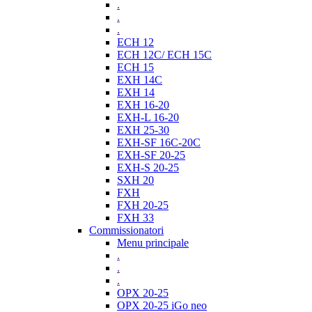
.
.
.
ECH 12
ECH 12C/ ECH 15C
ECH 15
EXH 14C
EXH 14
EXH 16-20
EXH-L 16-20
EXH 25-30
EXH-SF 16C-20C
EXH-SF 20-25
EXH-S 20-25
SXH 20
FXH
FXH 20-25
FXH 33
Commissionatori
Menu principale
.
.
.
OPX 20-25
OPX 20-25 iGo neo