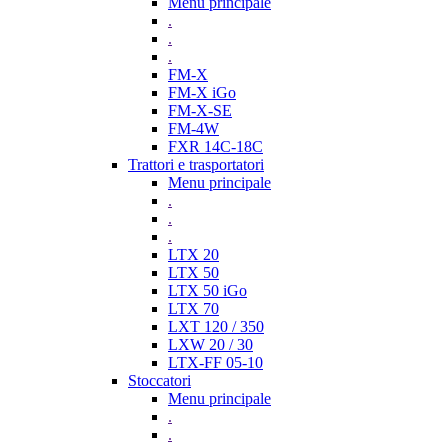
Menu principale
.
.
.
FM-X
FM-X iGo
FM-X-SE
FM-4W
FXR 14C-18C
Trattori e trasportatori
Menu principale
.
.
.
LTX 20
LTX 50
LTX 50 iGo
LTX 70
LXT 120 / 350
LXW 20 / 30
LTX-FF 05-10
Stoccatori
Menu principale
.
.