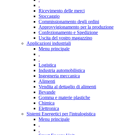
.
Ricevimento delle merci
Stoccaggio
Commissionamento degli ordini
Approvvigionamento per la produzione
Confezionamento e Spedizione
Uscita del vostro magazzino
Applicazioni industriali
Menu principale
.
.
Logistica
Industria automobilistica
Ingegneria meccanica
Alimenti
Vendita al dettaglio di alimenti
Bevande
Gomma e materie plastiche
Chimica
Elettronica
Sistemi Energetici per l'intralogistica
Menu principale
.
.