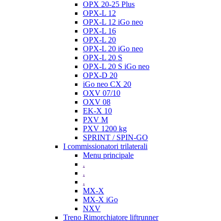
OPX 20-25 Plus
OPX-L 12
OPX-L 12 iGo neo
OPX-L 16
OPX-L 20
OPX-L 20 iGo neo
OPX-L 20 S
OPX-L 20 S iGo neo
OPX-D 20
iGo neo CX 20
OXV 07/10
OXV 08
EK-X 10
PXV M
PXV 1200 kg
SPRINT / SPIN-GO
I commissionatori trilaterali
Menu principale
.
.
.
MX-X
MX-X iGo
NXV
Treno Rimorchiatore liftrunner