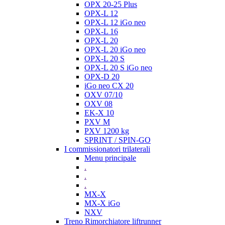
OPX 20-25 Plus
OPX-L 12
OPX-L 12 iGo neo
OPX-L 16
OPX-L 20
OPX-L 20 iGo neo
OPX-L 20 S
OPX-L 20 S iGo neo
OPX-D 20
iGo neo CX 20
OXV 07/10
OXV 08
EK-X 10
PXV M
PXV 1200 kg
SPRINT / SPIN-GO
I commissionatori trilaterali
Menu principale
.
.
.
MX-X
MX-X iGo
NXV
Treno Rimorchiatore liftrunner