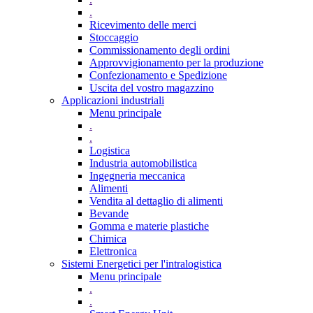
.
Ricevimento delle merci
Stoccaggio
Commissionamento degli ordini
Approvvigionamento per la produzione
Confezionamento e Spedizione
Uscita del vostro magazzino
Applicazioni industriali
Menu principale
.
.
Logistica
Industria automobilistica
Ingegneria meccanica
Alimenti
Vendita al dettaglio di alimenti
Bevande
Gomma e materie plastiche
Chimica
Elettronica
Sistemi Energetici per l'intralogistica
Menu principale
.
.