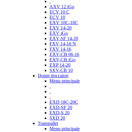
.
AXV 12 iGo
ECV 10 C
ECV 10
EXV 10C-16C
EXV 14-20
EXV iGo
EXV-SF 14-20
FXV 14-16 N
FXV 14-16
EXV-CB 06-16
EXV-CB iGo
EXP 14-20
SXV-CB 10
Doppi stoccatori
Menu principale
.
.
.
EXD 18C-20C
EXD-SF 20
EXD-S 20
SXD 20
Transpallet
Menu principale