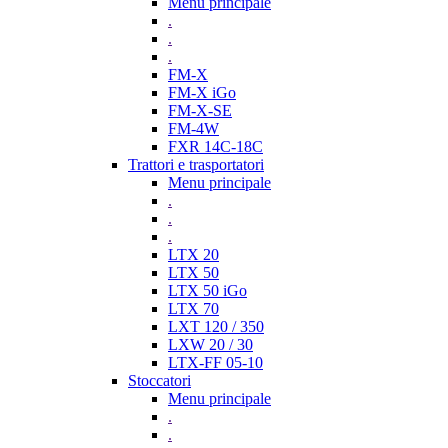
Menu principale
.
.
.
FM-X
FM-X iGo
FM-X-SE
FM-4W
FXR 14C-18C
Trattori e trasportatori
Menu principale
.
.
.
LTX 20
LTX 50
LTX 50 iGo
LTX 70
LXT 120 / 350
LXW 20 / 30
LTX-FF 05-10
Stoccatori
Menu principale
.
.