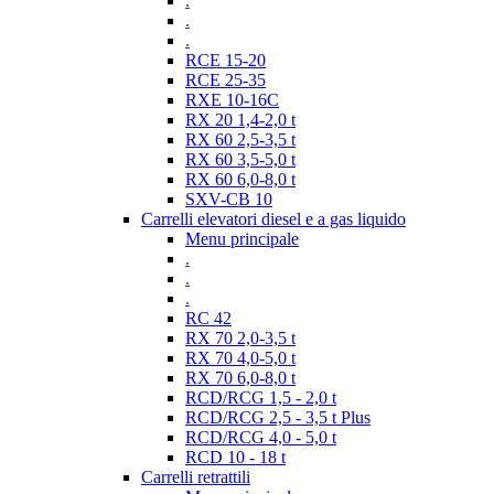
.
.
.
RCE 15-20
RCE 25-35
RXE 10-16C
RX 20 1,4-2,0 t
RX 60 2,5-3,5 t
RX 60 3,5-5,0 t
RX 60 6,0-8,0 t
SXV-CB 10
Carrelli elevatori diesel e a gas liquido
Menu principale
.
.
.
RC 42
RX 70 2,0-3,5 t
RX 70 4,0-5,0 t
RX 70 6,0-8,0 t
RCD/RCG 1,5 - 2,0 t
RCD/RCG 2,5 - 3,5 t Plus
RCD/RCG 4,0 - 5,0 t
RCD 10 - 18 t
Carrelli retrattili