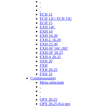
.
.
.
ECH 12
ECH 12C/ ECH 15C
ECH 15
EXH 14C
EXH 14
EXH 16-20
EXH-L 16-20
EXH 25-30
EXH-SF 16C-20C
EXH-SF 20-25
EXH-S 20-25
SXH 20
FXH
FXH 20-25
FXH 33
Commissionatori
Menu principale
.
.
.
OPX 20-25
OPX 20-25 iGo neo