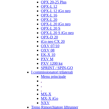
OPX 20-25 Plus
OPX-L 12
OPX-L 12 iGo neo
OPX-L 16
OPX-L 20
OPX-L 20 iGo neo
OPX-L 20 S
OPX-L 20 S iGo neo
OPX-D 20
iGo neo CX 20
OXV 07/10
OXV 08
EK-X 10
PXV M
PXV 1200 kg
SPRINT / SPIN-GO
I commissionatori trilaterali
Menu principale
.
.
.
MX-X
MX-X iGo
NXV
Treno Rimorchiatore liftrunner