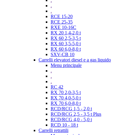
.
.
.
RCE 15-20
RCE 25-35
RXE 10-16C
RX 20 1,4-2,0 t
RX 60 2,5-3,5 t
RX 60 3,5-5,0 t
RX 60 6,0-8,0 t
SXV-CB 10
Carrelli elevatori diesel e a gas liquido
Menu principale
.
.
.
RC 42
RX 70 2,0-3,5 t
RX 70 4,0-5,0 t
RX 70 6,0-8,0 t
RCD/RCG 1,5 - 2,0 t
RCD/RCG 2,5 - 3,5 t Plus
RCD/RCG 4,0 - 5,0 t
RCD 10 - 18 t
Carrelli retrattili