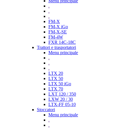
Menu principale
.
.
.
FM-X
FM-X iGo
FM-X-SE
FM-4W
FXR 14C-18C
Trattori e trasportatori
Menu principale
.
.
.
LTX 20
LTX 50
LTX 50 iGo
LTX 70
LXT 120 / 350
LXW 20 / 30
LTX-FF 05-10
Stoccatori
Menu principale
.
.