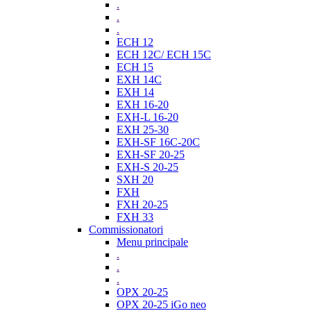
.
.
.
ECH 12
ECH 12C/ ECH 15C
ECH 15
EXH 14C
EXH 14
EXH 16-20
EXH-L 16-20
EXH 25-30
EXH-SF 16C-20C
EXH-SF 20-25
EXH-S 20-25
SXH 20
FXH
FXH 20-25
FXH 33
Commissionatori
Menu principale
.
.
.
OPX 20-25
OPX 20-25 iGo neo