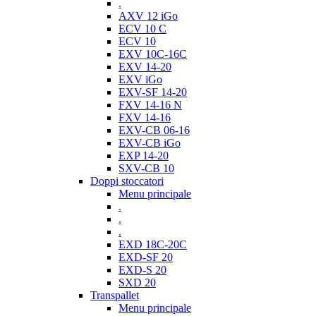
.
AXV 12 iGo
ECV 10 C
ECV 10
EXV 10C-16C
EXV 14-20
EXV iGo
EXV-SF 14-20
FXV 14-16 N
FXV 14-16
EXV-CB 06-16
EXV-CB iGo
EXP 14-20
SXV-CB 10
Doppi stoccatori
Menu principale
.
.
.
EXD 18C-20C
EXD-SF 20
EXD-S 20
SXD 20
Transpallet
Menu principale