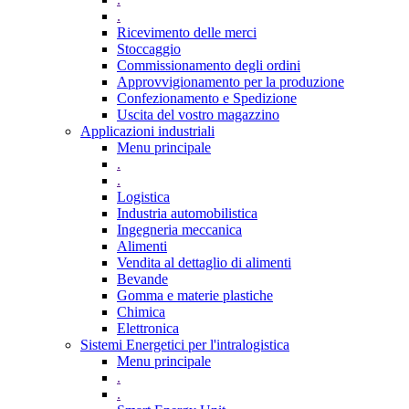
.
Ricevimento delle merci
Stoccaggio
Commissionamento degli ordini
Approvvigionamento per la produzione
Confezionamento e Spedizione
Uscita del vostro magazzino
Applicazioni industriali
Menu principale
.
.
Logistica
Industria automobilistica
Ingegneria meccanica
Alimenti
Vendita al dettaglio di alimenti
Bevande
Gomma e materie plastiche
Chimica
Elettronica
Sistemi Energetici per l'intralogistica
Menu principale
.
.