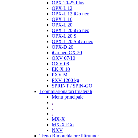
OPX 20-25 Plus
OPX-L 12
OPX-L 12 iGo neo
OPX-L 16
OPX-L 20
OPX-L 20 iGo neo
OPX-L 20 S
OPX-L 20 S iGo neo
OPX-D 20
iGo neo CX 20
OXV 07/10
OXV 08
EK-X 10
PXV M
PXV 1200 kg
SPRINT / SPIN-GO
I commissionatori trilaterali
Menu principale
.
.
.
MX-X
MX-X iGo
NXV
Treno Rimorchiatore liftrunner