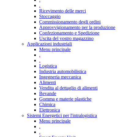
.
Ricevimento delle merci
Stoccaggio
Commissionamento degli ordini
Approvvigionamento per la produzione
Confezionamento e Spedizione
Uscita del vostro magazzino
Applicazioni industriali
Menu principale
.
.
Logistica
Industria automobilistica
Ingegneria meccanica
Alimenti
Vendita al dettaglio di alimenti
Bevande
Gomma e materie plastiche
Chimica
Elettronica
Sistemi Energetici per l'intralogistica
Menu principale
.
.