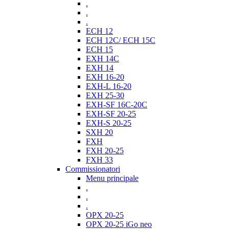
.
.
.
ECH 12
ECH 12C/ ECH 15C
ECH 15
EXH 14C
EXH 14
EXH 16-20
EXH-L 16-20
EXH 25-30
EXH-SF 16C-20C
EXH-SF 20-25
EXH-S 20-25
SXH 20
FXH
FXH 20-25
FXH 33
Commissionatori
Menu principale
.
.
.
OPX 20-25
OPX 20-25 iGo neo