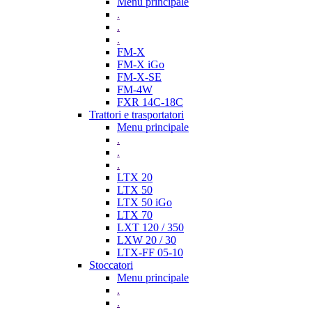
Menu principale
.
.
.
FM-X
FM-X iGo
FM-X-SE
FM-4W
FXR 14C-18C
Trattori e trasportatori
Menu principale
.
.
.
LTX 20
LTX 50
LTX 50 iGo
LTX 70
LXT 120 / 350
LXW 20 / 30
LTX-FF 05-10
Stoccatori
Menu principale
.
.