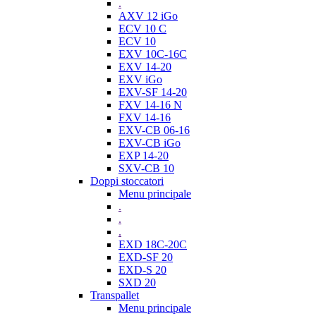
.
AXV 12 iGo
ECV 10 C
ECV 10
EXV 10C-16C
EXV 14-20
EXV iGo
EXV-SF 14-20
FXV 14-16 N
FXV 14-16
EXV-CB 06-16
EXV-CB iGo
EXP 14-20
SXV-CB 10
Doppi stoccatori
Menu principale
.
.
.
EXD 18C-20C
EXD-SF 20
EXD-S 20
SXD 20
Transpallet
Menu principale