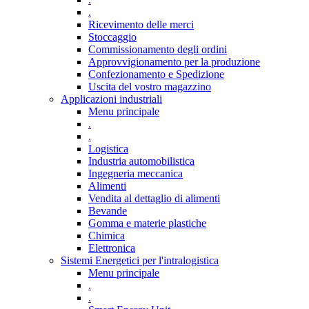
.
Ricevimento delle merci
Stoccaggio
Commissionamento degli ordini
Approvvigionamento per la produzione
Confezionamento e Spedizione
Uscita del vostro magazzino
Applicazioni industriali
Menu principale
.
.
Logistica
Industria automobilistica
Ingegneria meccanica
Alimenti
Vendita al dettaglio di alimenti
Bevande
Gomma e materie plastiche
Chimica
Elettronica
Sistemi Energetici per l'intralogistica
Menu principale
.
.