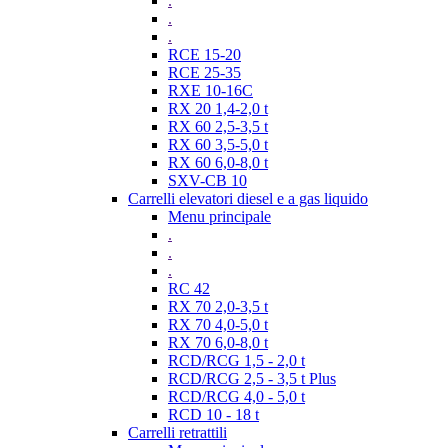
.
.
.
RCE 15-20
RCE 25-35
RXE 10-16C
RX 20 1,4-2,0 t
RX 60 2,5-3,5 t
RX 60 3,5-5,0 t
RX 60 6,0-8,0 t
SXV-CB 10
Carrelli elevatori diesel e a gas liquido
Menu principale
.
.
.
RC 42
RX 70 2,0-3,5 t
RX 70 4,0-5,0 t
RX 70 6,0-8,0 t
RCD/RCG 1,5 - 2,0 t
RCD/RCG 2,5 - 3,5 t Plus
RCD/RCG 4,0 - 5,0 t
RCD 10 - 18 t
Carrelli retrattili