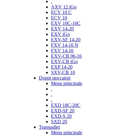
.
AXV 12 iGo
ECV 10 C
ECV 10
EXV 10C-16C
EXV 14-20
EXV iGo
EXV-SF 14-20
FXV 14-16 N
FXV 14-16
EXV-CB 06-16
EXV-CB iGo
EXP 14-20
SXV-CB 10
Doppi stoccatori
Menu principale
.
.
.
EXD 18C-20C
EXD-SF 20
EXD-S 20
SXD 20
Transpallet
Menu principale