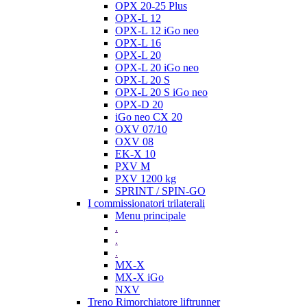
OPX 20-25 Plus
OPX-L 12
OPX-L 12 iGo neo
OPX-L 16
OPX-L 20
OPX-L 20 iGo neo
OPX-L 20 S
OPX-L 20 S iGo neo
OPX-D 20
iGo neo CX 20
OXV 07/10
OXV 08
EK-X 10
PXV M
PXV 1200 kg
SPRINT / SPIN-GO
I commissionatori trilaterali
Menu principale
.
.
.
MX-X
MX-X iGo
NXV
Treno Rimorchiatore liftrunner