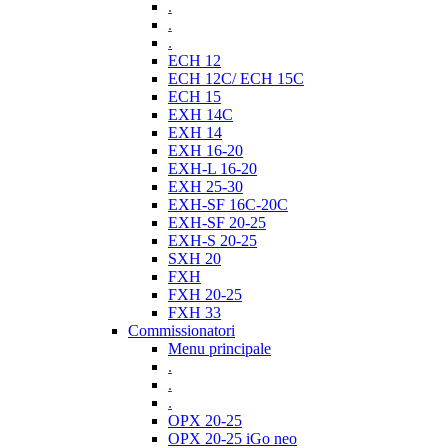
.
.
.
ECH 12
ECH 12C/ ECH 15C
ECH 15
EXH 14C
EXH 14
EXH 16-20
EXH-L 16-20
EXH 25-30
EXH-SF 16C-20C
EXH-SF 20-25
EXH-S 20-25
SXH 20
FXH
FXH 20-25
FXH 33
Commissionatori
Menu principale
.
.
.
OPX 20-25
OPX 20-25 iGo neo