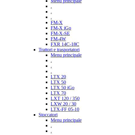
Menu principale
.
.
.
FM-X
FM-X iGo
FM-X-SE
FM-4W
FXR 14C-18C
Trattori e trasportatori
Menu principale
.
.
.
LTX 20
LTX 50
LTX 50 iGo
LTX 70
LXT 120 / 350
LXW 20 / 30
LTX-FF 05-10
Stoccatori
Menu principale
.
.