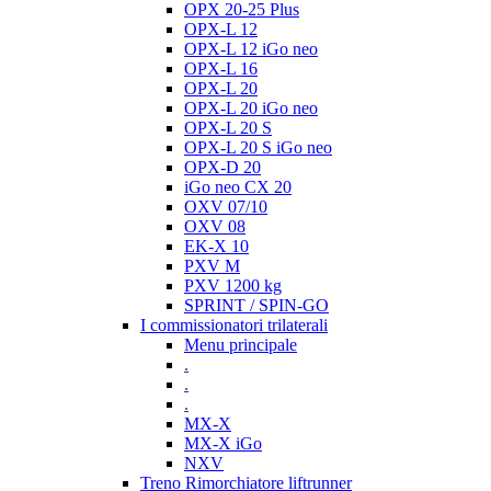
OPX 20-25 Plus
OPX-L 12
OPX-L 12 iGo neo
OPX-L 16
OPX-L 20
OPX-L 20 iGo neo
OPX-L 20 S
OPX-L 20 S iGo neo
OPX-D 20
iGo neo CX 20
OXV 07/10
OXV 08
EK-X 10
PXV M
PXV 1200 kg
SPRINT / SPIN-GO
I commissionatori trilaterali
Menu principale
.
.
.
MX-X
MX-X iGo
NXV
Treno Rimorchiatore liftrunner