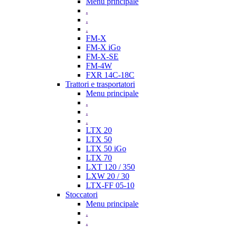
Menu principale
.
.
.
FM-X
FM-X iGo
FM-X-SE
FM-4W
FXR 14C-18C
Trattori e trasportatori
Menu principale
.
.
.
LTX 20
LTX 50
LTX 50 iGo
LTX 70
LXT 120 / 350
LXW 20 / 30
LTX-FF 05-10
Stoccatori
Menu principale
.
.