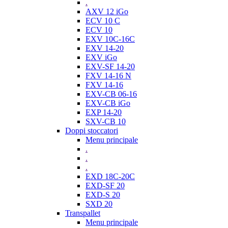
.
AXV 12 iGo
ECV 10 C
ECV 10
EXV 10C-16C
EXV 14-20
EXV iGo
EXV-SF 14-20
FXV 14-16 N
FXV 14-16
EXV-CB 06-16
EXV-CB iGo
EXP 14-20
SXV-CB 10
Doppi stoccatori
Menu principale
.
.
.
EXD 18C-20C
EXD-SF 20
EXD-S 20
SXD 20
Transpallet
Menu principale