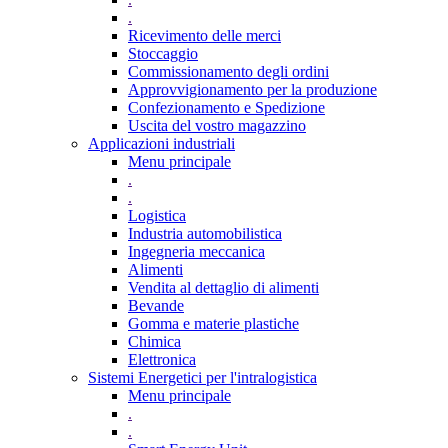
.
Ricevimento delle merci
Stoccaggio
Commissionamento degli ordini
Approvvigionamento per la produzione
Confezionamento e Spedizione
Uscita del vostro magazzino
Applicazioni industriali
Menu principale
.
.
Logistica
Industria automobilistica
Ingegneria meccanica
Alimenti
Vendita al dettaglio di alimenti
Bevande
Gomma e materie plastiche
Chimica
Elettronica
Sistemi Energetici per l'intralogistica
Menu principale
.
.