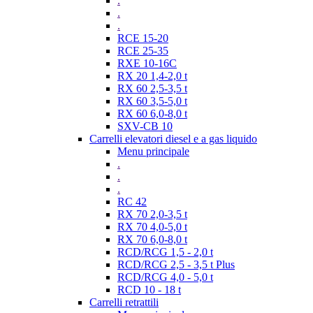
.
.
.
RCE 15-20
RCE 25-35
RXE 10-16C
RX 20 1,4-2,0 t
RX 60 2,5-3,5 t
RX 60 3,5-5,0 t
RX 60 6,0-8,0 t
SXV-CB 10
Carrelli elevatori diesel e a gas liquido
Menu principale
.
.
.
RC 42
RX 70 2,0-3,5 t
RX 70 4,0-5,0 t
RX 70 6,0-8,0 t
RCD/RCG 1,5 - 2,0 t
RCD/RCG 2,5 - 3,5 t Plus
RCD/RCG 4,0 - 5,0 t
RCD 10 - 18 t
Carrelli retrattili