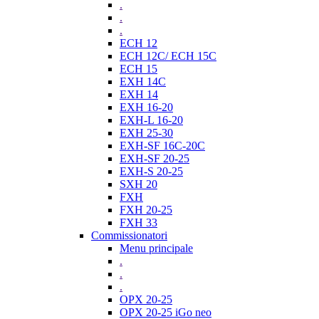
.
.
.
ECH 12
ECH 12C/ ECH 15C
ECH 15
EXH 14C
EXH 14
EXH 16-20
EXH-L 16-20
EXH 25-30
EXH-SF 16C-20C
EXH-SF 20-25
EXH-S 20-25
SXH 20
FXH
FXH 20-25
FXH 33
Commissionatori
Menu principale
.
.
.
OPX 20-25
OPX 20-25 iGo neo