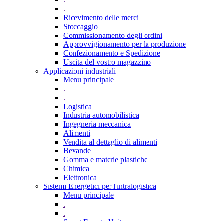
.
Ricevimento delle merci
Stoccaggio
Commissionamento degli ordini
Approvvigionamento per la produzione
Confezionamento e Spedizione
Uscita del vostro magazzino
Applicazioni industriali
Menu principale
.
.
Logistica
Industria automobilistica
Ingegneria meccanica
Alimenti
Vendita al dettaglio di alimenti
Bevande
Gomma e materie plastiche
Chimica
Elettronica
Sistemi Energetici per l'intralogistica
Menu principale
.
.