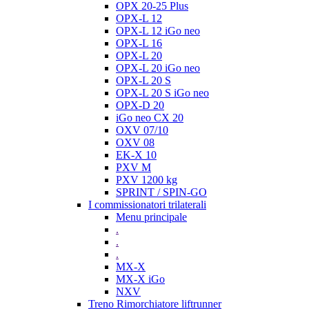
OPX 20-25 Plus
OPX-L 12
OPX-L 12 iGo neo
OPX-L 16
OPX-L 20
OPX-L 20 iGo neo
OPX-L 20 S
OPX-L 20 S iGo neo
OPX-D 20
iGo neo CX 20
OXV 07/10
OXV 08
EK-X 10
PXV M
PXV 1200 kg
SPRINT / SPIN-GO
I commissionatori trilaterali
Menu principale
.
.
.
MX-X
MX-X iGo
NXV
Treno Rimorchiatore liftrunner