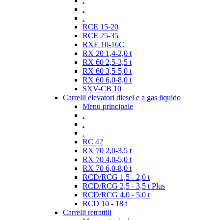
.
.
.
RCE 15-20
RCE 25-35
RXE 10-16C
RX 20 1,4-2,0 t
RX 60 2,5-3,5 t
RX 60 3,5-5,0 t
RX 60 6,0-8,0 t
SXV-CB 10
Carrelli elevatori diesel e a gas liquido
Menu principale
.
.
.
RC 42
RX 70 2,0-3,5 t
RX 70 4,0-5,0 t
RX 70 6,0-8,0 t
RCD/RCG 1,5 - 2,0 t
RCD/RCG 2,5 - 3,5 t Plus
RCD/RCG 4,0 - 5,0 t
RCD 10 - 18 t
Carrelli retrattili