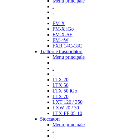
Menu principale
.
.
.
FM-X
FM-X iGo
FM-X-SE
FM-4W
FXR 14C-18C
Trattori e trasportatori
Menu principale
.
.
.
LTX 20
LTX 50
LTX 50 iGo
LTX 70
LXT 120 / 350
LXW 20 / 30
LTX-FF 05-10
Stoccatori
Menu principale
.
.