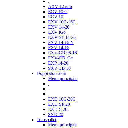
.
AXV 12 iGo
ECV 10 C
ECV 10
EXV 10C-16C
EXV 14-20
EXV iGo
EXV-SF 14-20
FXV 14-16 N
FXV 14-16
EXV-CB 06-16
EXV-CB iGo
EXP 14-20
SXV-CB 10
Doppi stoccatori
Menu principale
.
.
.
EXD 18C-20C
EXD-SF 20
EXD-S 20
SXD 20
Transpallet
Menu principale