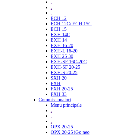
.
.
.
ECH 12
ECH 12C/ ECH 15C
ECH 15
EXH 14C
EXH 14
EXH 16-20
EXH-L 16-20
EXH 25-30
EXH-SF 16C-20C
EXH-SF 20-25
EXH-S 20-25
SXH 20
FXH
FXH 20-25
FXH 33
Commissionatori
Menu principale
.
.
.
OPX 20-25
OPX 20-25 iGo neo