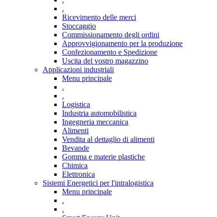
.
Ricevimento delle merci
Stoccaggio
Commissionamento degli ordini
Approvvigionamento per la produzione
Confezionamento e Spedizione
Uscita del vostro magazzino
Applicazioni industriali
Menu principale
.
.
Logistica
Industria automobilistica
Ingegneria meccanica
Alimenti
Vendita al dettaglio di alimenti
Bevande
Gomma e materie plastiche
Chimica
Elettronica
Sistemi Energetici per l'intralogistica
Menu principale
.
.