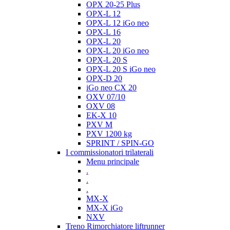
OPX 20-25 Plus
OPX-L 12
OPX-L 12 iGo neo
OPX-L 16
OPX-L 20
OPX-L 20 iGo neo
OPX-L 20 S
OPX-L 20 S iGo neo
OPX-D 20
iGo neo CX 20
OXV 07/10
OXV 08
EK-X 10
PXV M
PXV 1200 kg
SPRINT / SPIN-GO
I commissionatori trilaterali
Menu principale
.
.
.
MX-X
MX-X iGo
NXV
Treno Rimorchiatore liftrunner