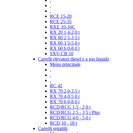
.
.
.
RCE 15-20
RCE 25-35
RXE 10-16C
RX 20 1,4-2,0 t
RX 60 2,5-3,5 t
RX 60 3,5-5,0 t
RX 60 6,0-8,0 t
SXV-CB 10
Carrelli elevatori diesel e a gas liquido
Menu principale
.
.
.
RC 42
RX 70 2,0-3,5 t
RX 70 4,0-5,0 t
RX 70 6,0-8,0 t
RCD/RCG 1,5 - 2,0 t
RCD/RCG 2,5 - 3,5 t Plus
RCD/RCG 4,0 - 5,0 t
RCD 10 - 18 t
Carrelli retrattili