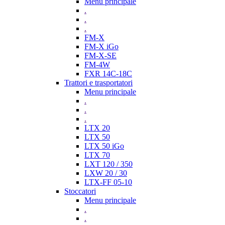
Menu principale
.
.
.
FM-X
FM-X iGo
FM-X-SE
FM-4W
FXR 14C-18C
Trattori e trasportatori
Menu principale
.
.
.
LTX 20
LTX 50
LTX 50 iGo
LTX 70
LXT 120 / 350
LXW 20 / 30
LTX-FF 05-10
Stoccatori
Menu principale
.
.