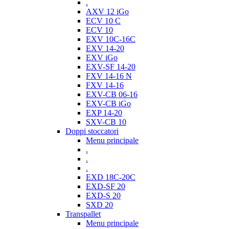
.
AXV 12 iGo
ECV 10 C
ECV 10
EXV 10C-16C
EXV 14-20
EXV iGo
EXV-SF 14-20
FXV 14-16 N
FXV 14-16
EXV-CB 06-16
EXV-CB iGo
EXP 14-20
SXV-CB 10
Doppi stoccatori
Menu principale
.
.
.
EXD 18C-20C
EXD-SF 20
EXD-S 20
SXD 20
Transpallet
Menu principale