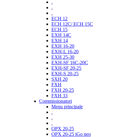
.
.
.
ECH 12
ECH 12C/ ECH 15C
ECH 15
EXH 14C
EXH 14
EXH 16-20
EXH-L 16-20
EXH 25-30
EXH-SF 16C-20C
EXH-SF 20-25
EXH-S 20-25
SXH 20
FXH
FXH 20-25
FXH 33
Commissionatori
Menu principale
.
.
.
OPX 20-25
OPX 20-25 iGo neo