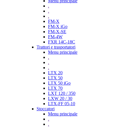
Menu principale
.
.
.
FM-X
FM-X iGo
FM-X-SE
FM-4W
FXR 14C-18C
Trattori e trasportatori
Menu principale
.
.
.
LTX 20
LTX 50
LTX 50 iGo
LTX 70
LXT 120 / 350
LXW 20 / 30
LTX-FF 05-10
Stoccatori
Menu principale
.
.