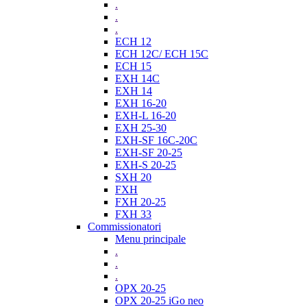
.
.
.
ECH 12
ECH 12C/ ECH 15C
ECH 15
EXH 14C
EXH 14
EXH 16-20
EXH-L 16-20
EXH 25-30
EXH-SF 16C-20C
EXH-SF 20-25
EXH-S 20-25
SXH 20
FXH
FXH 20-25
FXH 33
Commissionatori
Menu principale
.
.
.
OPX 20-25
OPX 20-25 iGo neo