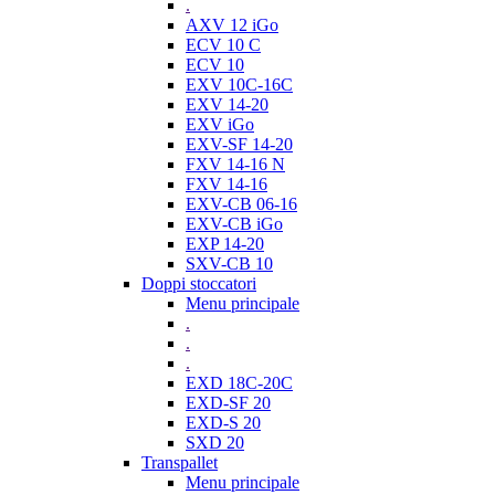
.
AXV 12 iGo
ECV 10 C
ECV 10
EXV 10C-16C
EXV 14-20
EXV iGo
EXV-SF 14-20
FXV 14-16 N
FXV 14-16
EXV-CB 06-16
EXV-CB iGo
EXP 14-20
SXV-CB 10
Doppi stoccatori
Menu principale
.
.
.
EXD 18C-20C
EXD-SF 20
EXD-S 20
SXD 20
Transpallet
Menu principale