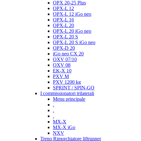
OPX 20-25 Plus
OPX-L 12
OPX-L 12 iGo neo
OPX-L 16
OPX-L 20
OPX-L 20 iGo neo
OPX-L 20 S
OPX-L 20 S iGo neo
OPX-D 20
iGo neo CX 20
OXV 07/10
OXV 08
EK-X 10
PXV M
PXV 1200 kg
SPRINT / SPIN-GO
I commissionatori trilaterali
Menu principale
.
.
.
MX-X
MX-X iGo
NXV
Treno Rimorchiatore liftrunner