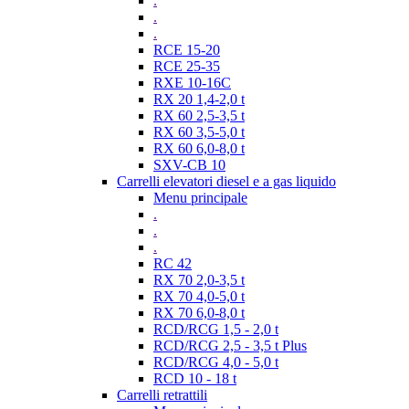
.
.
.
RCE 15-20
RCE 25-35
RXE 10-16C
RX 20 1,4-2,0 t
RX 60 2,5-3,5 t
RX 60 3,5-5,0 t
RX 60 6,0-8,0 t
SXV-CB 10
Carrelli elevatori diesel e a gas liquido
Menu principale
.
.
.
RC 42
RX 70 2,0-3,5 t
RX 70 4,0-5,0 t
RX 70 6,0-8,0 t
RCD/RCG 1,5 - 2,0 t
RCD/RCG 2,5 - 3,5 t Plus
RCD/RCG 4,0 - 5,0 t
RCD 10 - 18 t
Carrelli retrattili