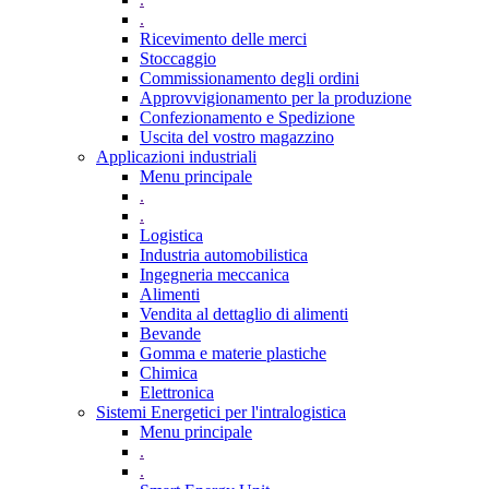
.
Ricevimento delle merci
Stoccaggio
Commissionamento degli ordini
Approvvigionamento per la produzione
Confezionamento e Spedizione
Uscita del vostro magazzino
Applicazioni industriali
Menu principale
.
.
Logistica
Industria automobilistica
Ingegneria meccanica
Alimenti
Vendita al dettaglio di alimenti
Bevande
Gomma e materie plastiche
Chimica
Elettronica
Sistemi Energetici per l'intralogistica
Menu principale
.
.