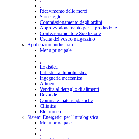
.
Ricevimento delle merci
Stoccaggio
Commissionamento degli ordini
Approvvigionamento per la produzione
Confezionamento e Spedizione
Uscita del vostro magazzino
Applicazioni industriali
Menu principale
.
.
Logistica
Industria automobilistica
Ingegneria meccanica
Alimenti
Vendita al dettaglio di alimenti
Bevande
Gomma e materie plastiche
Chimica
Elettronica
Sistemi Energetici per l'intralogistica
Menu principale
.
.