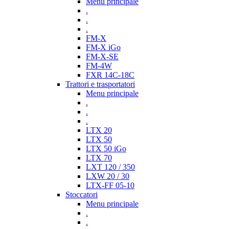
Menu principale
.
.
.
FM-X
FM-X iGo
FM-X-SE
FM-4W
FXR 14C-18C
Trattori e trasportatori
Menu principale
.
.
.
LTX 20
LTX 50
LTX 50 iGo
LTX 70
LXT 120 / 350
LXW 20 / 30
LTX-FF 05-10
Stoccatori
Menu principale
.
.