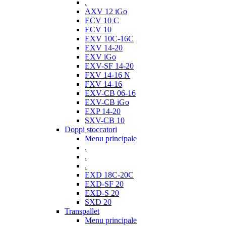
.
AXV 12 iGo
ECV 10 C
ECV 10
EXV 10C-16C
EXV 14-20
EXV iGo
EXV-SF 14-20
FXV 14-16 N
FXV 14-16
EXV-CB 06-16
EXV-CB iGo
EXP 14-20
SXV-CB 10
Doppi stoccatori
Menu principale
.
.
.
EXD 18C-20C
EXD-SF 20
EXD-S 20
SXD 20
Transpallet
Menu principale