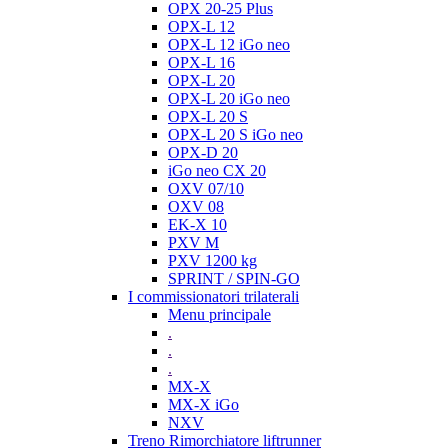
OPX 20-25 Plus
OPX-L 12
OPX-L 12 iGo neo
OPX-L 16
OPX-L 20
OPX-L 20 iGo neo
OPX-L 20 S
OPX-L 20 S iGo neo
OPX-D 20
iGo neo CX 20
OXV 07/10
OXV 08
EK-X 10
PXV M
PXV 1200 kg
SPRINT / SPIN-GO
I commissionatori trilaterali
Menu principale
.
.
.
MX-X
MX-X iGo
NXV
Treno Rimorchiatore liftrunner