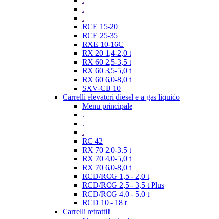
.
.
.
RCE 15-20
RCE 25-35
RXE 10-16C
RX 20 1,4-2,0 t
RX 60 2,5-3,5 t
RX 60 3,5-5,0 t
RX 60 6,0-8,0 t
SXV-CB 10
Carrelli elevatori diesel e a gas liquido
Menu principale
.
.
.
RC 42
RX 70 2,0-3,5 t
RX 70 4,0-5,0 t
RX 70 6,0-8,0 t
RCD/RCG 1,5 - 2,0 t
RCD/RCG 2,5 - 3,5 t Plus
RCD/RCG 4,0 - 5,0 t
RCD 10 - 18 t
Carrelli retrattili