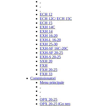
.
.
.
ECH 12
ECH 12C/ ECH 15C
ECH 15
EXH 14C
EXH 14
EXH 16-20
EXH-L 16-20
EXH 25-30
EXH-SF 16C-20C
EXH-SF 20-25
EXH-S 20-25
SXH 20
FXH
FXH 20-25
FXH 33
Commissionatori
Menu principale
.
.
.
OPX 20-25
OPX 20-25 iGo neo