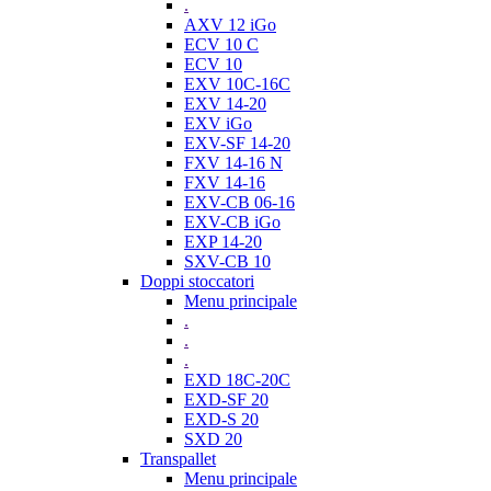
.
AXV 12 iGo
ECV 10 C
ECV 10
EXV 10C-16C
EXV 14-20
EXV iGo
EXV-SF 14-20
FXV 14-16 N
FXV 14-16
EXV-CB 06-16
EXV-CB iGo
EXP 14-20
SXV-CB 10
Doppi stoccatori
Menu principale
.
.
.
EXD 18C-20C
EXD-SF 20
EXD-S 20
SXD 20
Transpallet
Menu principale