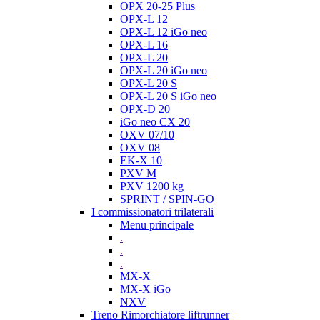
OPX 20-25 Plus
OPX-L 12
OPX-L 12 iGo neo
OPX-L 16
OPX-L 20
OPX-L 20 iGo neo
OPX-L 20 S
OPX-L 20 S iGo neo
OPX-D 20
iGo neo CX 20
OXV 07/10
OXV 08
EK-X 10
PXV M
PXV 1200 kg
SPRINT / SPIN-GO
I commissionatori trilaterali
Menu principale
.
.
.
MX-X
MX-X iGo
NXV
Treno Rimorchiatore liftrunner