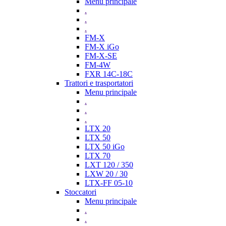
Menu principale
.
.
.
FM-X
FM-X iGo
FM-X-SE
FM-4W
FXR 14C-18C
Trattori e trasportatori
Menu principale
.
.
.
LTX 20
LTX 50
LTX 50 iGo
LTX 70
LXT 120 / 350
LXW 20 / 30
LTX-FF 05-10
Stoccatori
Menu principale
.
.