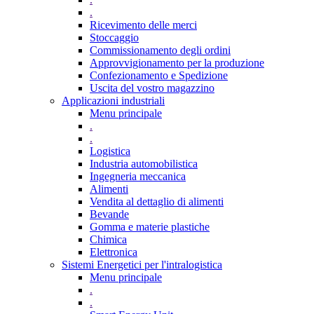
.
Ricevimento delle merci
Stoccaggio
Commissionamento degli ordini
Approvvigionamento per la produzione
Confezionamento e Spedizione
Uscita del vostro magazzino
Applicazioni industriali
Menu principale
.
.
Logistica
Industria automobilistica
Ingegneria meccanica
Alimenti
Vendita al dettaglio di alimenti
Bevande
Gomma e materie plastiche
Chimica
Elettronica
Sistemi Energetici per l'intralogistica
Menu principale
.
.