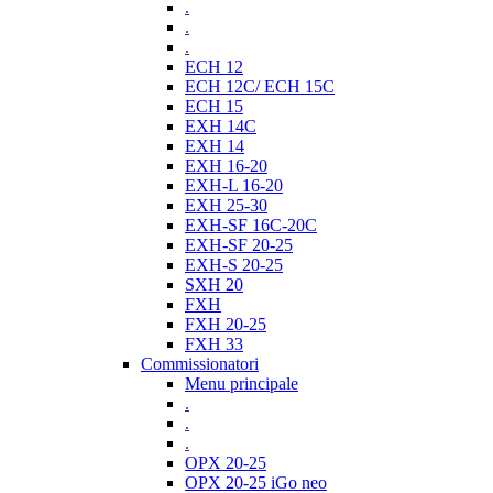
.
.
.
ECH 12
ECH 12C/ ECH 15C
ECH 15
EXH 14C
EXH 14
EXH 16-20
EXH-L 16-20
EXH 25-30
EXH-SF 16C-20C
EXH-SF 20-25
EXH-S 20-25
SXH 20
FXH
FXH 20-25
FXH 33
Commissionatori
Menu principale
.
.
.
OPX 20-25
OPX 20-25 iGo neo