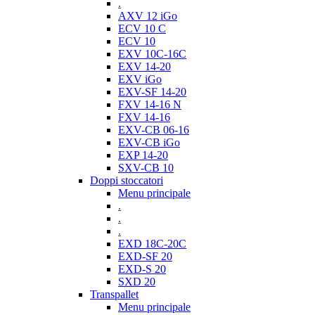
.
AXV 12 iGo
ECV 10 C
ECV 10
EXV 10C-16C
EXV 14-20
EXV iGo
EXV-SF 14-20
FXV 14-16 N
FXV 14-16
EXV-CB 06-16
EXV-CB iGo
EXP 14-20
SXV-CB 10
Doppi stoccatori
Menu principale
.
.
.
EXD 18C-20C
EXD-SF 20
EXD-S 20
SXD 20
Transpallet
Menu principale