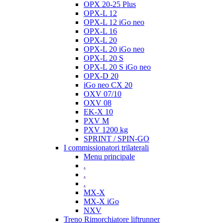
OPX 20-25 Plus
OPX-L 12
OPX-L 12 iGo neo
OPX-L 16
OPX-L 20
OPX-L 20 iGo neo
OPX-L 20 S
OPX-L 20 S iGo neo
OPX-D 20
iGo neo CX 20
OXV 07/10
OXV 08
EK-X 10
PXV M
PXV 1200 kg
SPRINT / SPIN-GO
I commissionatori trilaterali
Menu principale
.
.
.
MX-X
MX-X iGo
NXV
Treno Rimorchiatore liftrunner