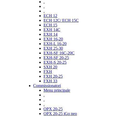
.
.
.
ECH 12
ECH 12C/ ECH 15C
ECH 15
EXH 14C
EXH 14
EXH 16-20
EXH-L 16-20
EXH 25-30
EXH-SF 16C-20C
EXH-SF 20-25
EXH-S 20-25
SXH 20
FXH
FXH 20-25
FXH 33
Commissionatori
Menu principale
.
.
.
OPX 20-25
OPX 20-25 iGo neo