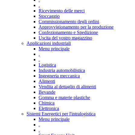
.
Ricevimento delle merci
Stoccaggio
Commissionamento degli ordini
Approvvigionamento per la produzione
Confezionamento e Spedizione
Uscita del vostro magazzino
Applicazioni industriali
Menu principale
.
.
Logistica
Industria automobilistica
Ingegneria meccanica
Alimenti
Vendita al dettaglio di alimenti
Bevande
Gomma e materie plastiche
Chimica
Elettronica
Sistemi Energetici per l'intralogistica
Menu principale
.
.