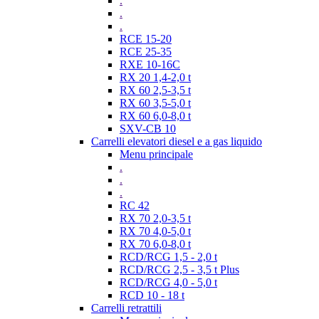
.
.
.
RCE 15-20
RCE 25-35
RXE 10-16C
RX 20 1,4-2,0 t
RX 60 2,5-3,5 t
RX 60 3,5-5,0 t
RX 60 6,0-8,0 t
SXV-CB 10
Carrelli elevatori diesel e a gas liquido
Menu principale
.
.
.
RC 42
RX 70 2,0-3,5 t
RX 70 4,0-5,0 t
RX 70 6,0-8,0 t
RCD/RCG 1,5 - 2,0 t
RCD/RCG 2,5 - 3,5 t Plus
RCD/RCG 4,0 - 5,0 t
RCD 10 - 18 t
Carrelli retrattili