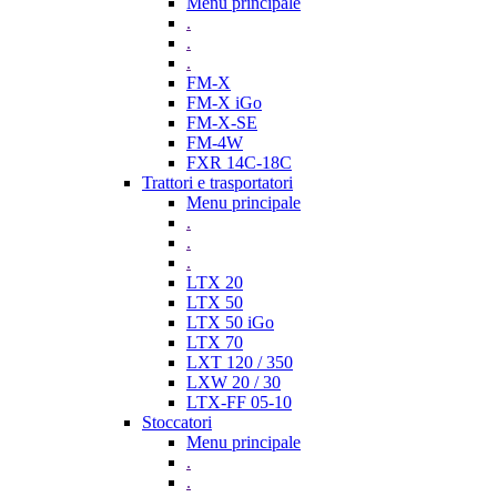
Menu principale
.
.
.
FM-X
FM-X iGo
FM-X-SE
FM-4W
FXR 14C-18C
Trattori e trasportatori
Menu principale
.
.
.
LTX 20
LTX 50
LTX 50 iGo
LTX 70
LXT 120 / 350
LXW 20 / 30
LTX-FF 05-10
Stoccatori
Menu principale
.
.