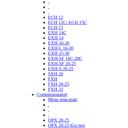
.
.
.
ECH 12
ECH 12C/ ECH 15C
ECH 15
EXH 14C
EXH 14
EXH 16-20
EXH-L 16-20
EXH 25-30
EXH-SF 16C-20C
EXH-SF 20-25
EXH-S 20-25
SXH 20
FXH
FXH 20-25
FXH 33
Commissionatori
Menu principale
.
.
.
OPX 20-25
OPX 20-25 iGo neo