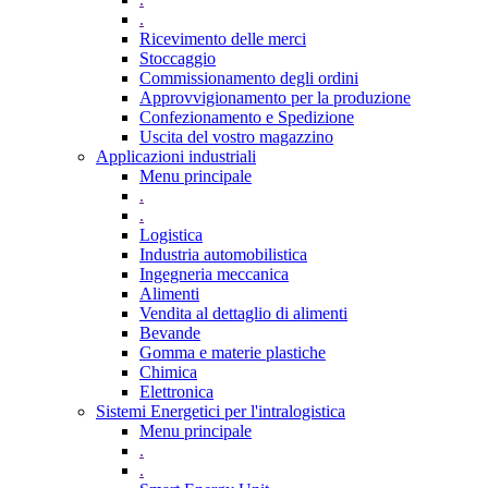
.
Ricevimento delle merci
Stoccaggio
Commissionamento degli ordini
Approvvigionamento per la produzione
Confezionamento e Spedizione
Uscita del vostro magazzino
Applicazioni industriali
Menu principale
.
.
Logistica
Industria automobilistica
Ingegneria meccanica
Alimenti
Vendita al dettaglio di alimenti
Bevande
Gomma e materie plastiche
Chimica
Elettronica
Sistemi Energetici per l'intralogistica
Menu principale
.
.