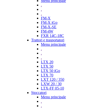
Menu principale
.
.
.
FM-X
FM-X iGo
FM-X-SE
FM-4W
FXR 14C-18C
Trattori e trasportatori
Menu principale
.
.
.
LTX 20
LTX 50
LTX 50 iGo
LTX 70
LXT 120 / 350
LXW 20 / 30
LTX-FF 05-10
Stoccatori
Menu principale
.
.