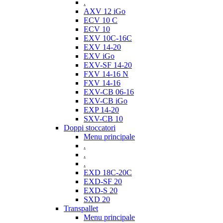
.
AXV 12 iGo
ECV 10 C
ECV 10
EXV 10C-16C
EXV 14-20
EXV iGo
EXV-SF 14-20
FXV 14-16 N
FXV 14-16
EXV-CB 06-16
EXV-CB iGo
EXP 14-20
SXV-CB 10
Doppi stoccatori
Menu principale
.
.
.
EXD 18C-20C
EXD-SF 20
EXD-S 20
SXD 20
Transpallet
Menu principale