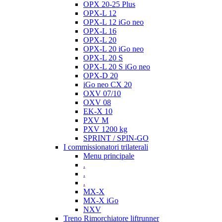
OPX 20-25 Plus
OPX-L 12
OPX-L 12 iGo neo
OPX-L 16
OPX-L 20
OPX-L 20 iGo neo
OPX-L 20 S
OPX-L 20 S iGo neo
OPX-D 20
iGo neo CX 20
OXV 07/10
OXV 08
EK-X 10
PXV M
PXV 1200 kg
SPRINT / SPIN-GO
I commissionatori trilaterali
Menu principale
.
.
.
MX-X
MX-X iGo
NXV
Treno Rimorchiatore liftrunner