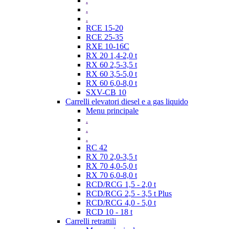
.
.
.
RCE 15-20
RCE 25-35
RXE 10-16C
RX 20 1,4-2,0 t
RX 60 2,5-3,5 t
RX 60 3,5-5,0 t
RX 60 6,0-8,0 t
SXV-CB 10
Carrelli elevatori diesel e a gas liquido
Menu principale
.
.
.
RC 42
RX 70 2,0-3,5 t
RX 70 4,0-5,0 t
RX 70 6,0-8,0 t
RCD/RCG 1,5 - 2,0 t
RCD/RCG 2,5 - 3,5 t Plus
RCD/RCG 4,0 - 5,0 t
RCD 10 - 18 t
Carrelli retrattili