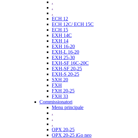
.
.
.
ECH 12
ECH 12C/ ECH 15C
ECH 15
EXH 14C
EXH 14
EXH 16-20
EXH-L 16-20
EXH 25-30
EXH-SF 16C-20C
EXH-SF 20-25
EXH-S 20-25
SXH 20
FXH
FXH 20-25
FXH 33
Commissionatori
Menu principale
.
.
.
OPX 20-25
OPX 20-25 iGo neo