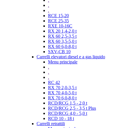
.
.
.
RCE 15-20
RCE 25-35
RXE 10-16C
RX 20 1,4-2,0 t
RX 60 2,5-3,5 t
RX 60 3,5-5,0 t
RX 60 6,0-8,0 t
SXV-CB 10
Carrelli elevatori diesel e a gas liquido
Menu principale
.
.
.
RC 42
RX 70 2,0-3,5 t
RX 70 4,0-5,0 t
RX 70 6,0-8,0 t
RCD/RCG 1,5 - 2,0 t
RCD/RCG 2,5 - 3,5 t Plus
RCD/RCG 4,0 - 5,0 t
RCD 10 - 18 t
Carrelli retrattili