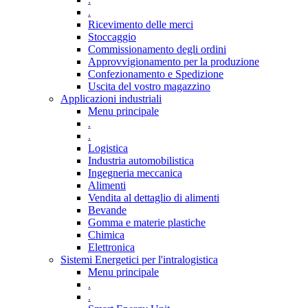
.
Ricevimento delle merci
Stoccaggio
Commissionamento degli ordini
Approvvigionamento per la produzione
Confezionamento e Spedizione
Uscita del vostro magazzino
Applicazioni industriali
Menu principale
.
.
Logistica
Industria automobilistica
Ingegneria meccanica
Alimenti
Vendita al dettaglio di alimenti
Bevande
Gomma e materie plastiche
Chimica
Elettronica
Sistemi Energetici per l'intralogistica
Menu principale
.
.