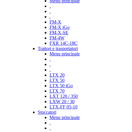
Menu principale
.
.
.
FM-X
FM-X iGo
FM-X-SE
FM-4W
FXR 14C-18C
Trattori e trasportatori
Menu principale
.
.
.
LTX 20
LTX 50
LTX 50 iGo
LTX 70
LXT 120 / 350
LXW 20 / 30
LTX-FF 05-10
Stoccatori
Menu principale
.
.