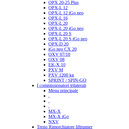
OPX 20-25 Plus
OPX-L 12
OPX-L 12 iGo neo
OPX-L 16
OPX-L 20
OPX-L 20 iGo neo
OPX-L 20 S
OPX-L 20 S iGo neo
OPX-D 20
iGo neo CX 20
OXV 07/10
OXV 08
EK-X 10
PXV M
PXV 1200 kg
SPRINT / SPIN-GO
I commissionatori trilaterali
Menu principale
.
.
.
MX-X
MX-X iGo
NXV
Treno Rimorchiatore liftrunner