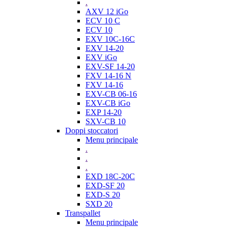
.
AXV 12 iGo
ECV 10 C
ECV 10
EXV 10C-16C
EXV 14-20
EXV iGo
EXV-SF 14-20
FXV 14-16 N
FXV 14-16
EXV-CB 06-16
EXV-CB iGo
EXP 14-20
SXV-CB 10
Doppi stoccatori
Menu principale
.
.
.
EXD 18C-20C
EXD-SF 20
EXD-S 20
SXD 20
Transpallet
Menu principale