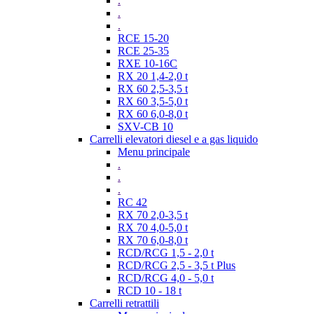
.
.
.
RCE 15-20
RCE 25-35
RXE 10-16C
RX 20 1,4-2,0 t
RX 60 2,5-3,5 t
RX 60 3,5-5,0 t
RX 60 6,0-8,0 t
SXV-CB 10
Carrelli elevatori diesel e a gas liquido
Menu principale
.
.
.
RC 42
RX 70 2,0-3,5 t
RX 70 4,0-5,0 t
RX 70 6,0-8,0 t
RCD/RCG 1,5 - 2,0 t
RCD/RCG 2,5 - 3,5 t Plus
RCD/RCG 4,0 - 5,0 t
RCD 10 - 18 t
Carrelli retrattili