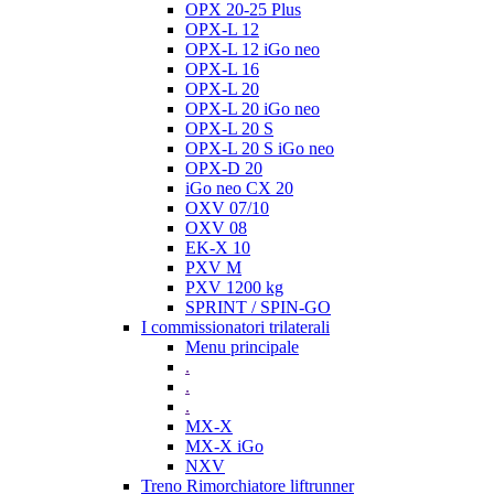
OPX 20-25 Plus
OPX-L 12
OPX-L 12 iGo neo
OPX-L 16
OPX-L 20
OPX-L 20 iGo neo
OPX-L 20 S
OPX-L 20 S iGo neo
OPX-D 20
iGo neo CX 20
OXV 07/10
OXV 08
EK-X 10
PXV M
PXV 1200 kg
SPRINT / SPIN-GO
I commissionatori trilaterali
Menu principale
.
.
.
MX-X
MX-X iGo
NXV
Treno Rimorchiatore liftrunner