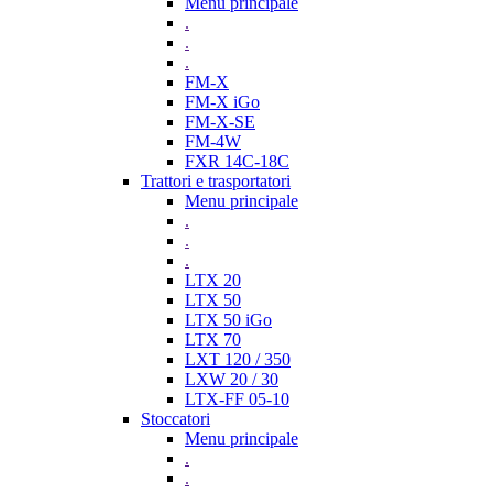
Menu principale
.
.
.
FM-X
FM-X iGo
FM-X-SE
FM-4W
FXR 14C-18C
Trattori e trasportatori
Menu principale
.
.
.
LTX 20
LTX 50
LTX 50 iGo
LTX 70
LXT 120 / 350
LXW 20 / 30
LTX-FF 05-10
Stoccatori
Menu principale
.
.