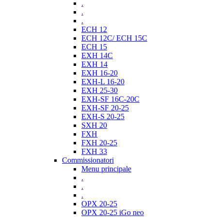
.
.
.
ECH 12
ECH 12C/ ECH 15C
ECH 15
EXH 14C
EXH 14
EXH 16-20
EXH-L 16-20
EXH 25-30
EXH-SF 16C-20C
EXH-SF 20-25
EXH-S 20-25
SXH 20
FXH
FXH 20-25
FXH 33
Commissionatori
Menu principale
.
.
.
OPX 20-25
OPX 20-25 iGo neo