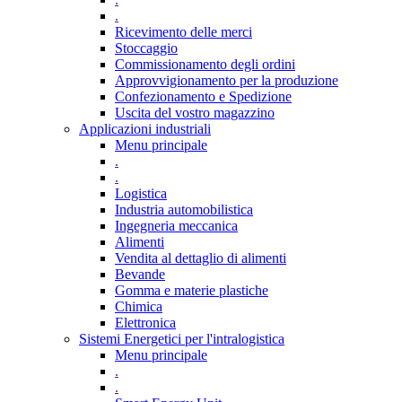
.
Ricevimento delle merci
Stoccaggio
Commissionamento degli ordini
Approvvigionamento per la produzione
Confezionamento e Spedizione
Uscita del vostro magazzino
Applicazioni industriali
Menu principale
.
.
Logistica
Industria automobilistica
Ingegneria meccanica
Alimenti
Vendita al dettaglio di alimenti
Bevande
Gomma e materie plastiche
Chimica
Elettronica
Sistemi Energetici per l'intralogistica
Menu principale
.
.