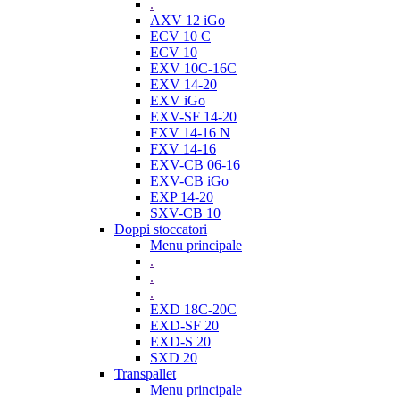
.
AXV 12 iGo
ECV 10 C
ECV 10
EXV 10C-16C
EXV 14-20
EXV iGo
EXV-SF 14-20
FXV 14-16 N
FXV 14-16
EXV-CB 06-16
EXV-CB iGo
EXP 14-20
SXV-CB 10
Doppi stoccatori
Menu principale
.
.
.
EXD 18C-20C
EXD-SF 20
EXD-S 20
SXD 20
Transpallet
Menu principale