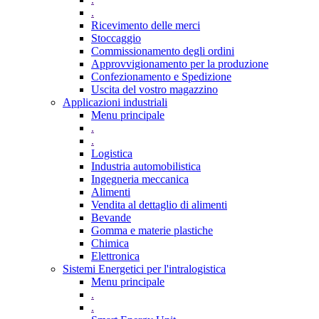
.
Ricevimento delle merci
Stoccaggio
Commissionamento degli ordini
Approvvigionamento per la produzione
Confezionamento e Spedizione
Uscita del vostro magazzino
Applicazioni industriali
Menu principale
.
.
Logistica
Industria automobilistica
Ingegneria meccanica
Alimenti
Vendita al dettaglio di alimenti
Bevande
Gomma e materie plastiche
Chimica
Elettronica
Sistemi Energetici per l'intralogistica
Menu principale
.
.