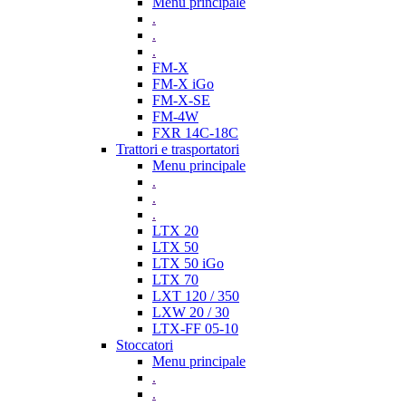
Menu principale
.
.
.
FM-X
FM-X iGo
FM-X-SE
FM-4W
FXR 14C-18C
Trattori e trasportatori
Menu principale
.
.
.
LTX 20
LTX 50
LTX 50 iGo
LTX 70
LXT 120 / 350
LXW 20 / 30
LTX-FF 05-10
Stoccatori
Menu principale
.
.