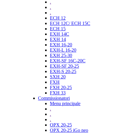
.
.
.
ECH 12
ECH 12C/ ECH 15C
ECH 15
EXH 14C
EXH 14
EXH 16-20
EXH-L 16-20
EXH 25-30
EXH-SF 16C-20C
EXH-SF 20-25
EXH-S 20-25
SXH 20
FXH
FXH 20-25
FXH 33
Commissionatori
Menu principale
.
.
.
OPX 20-25
OPX 20-25 iGo neo