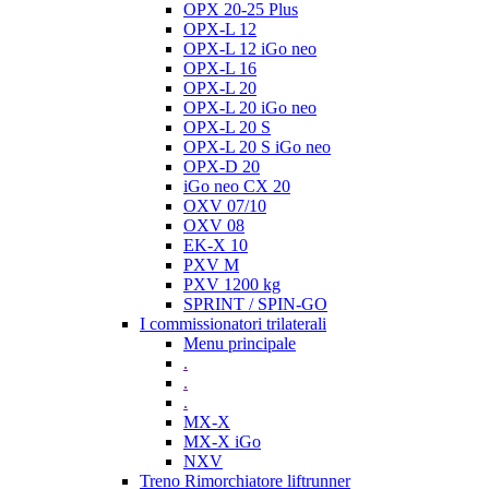
OPX 20-25 Plus
OPX-L 12
OPX-L 12 iGo neo
OPX-L 16
OPX-L 20
OPX-L 20 iGo neo
OPX-L 20 S
OPX-L 20 S iGo neo
OPX-D 20
iGo neo CX 20
OXV 07/10
OXV 08
EK-X 10
PXV M
PXV 1200 kg
SPRINT / SPIN-GO
I commissionatori trilaterali
Menu principale
.
.
.
MX-X
MX-X iGo
NXV
Treno Rimorchiatore liftrunner