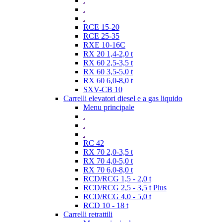
.
.
.
RCE 15-20
RCE 25-35
RXE 10-16C
RX 20 1,4-2,0 t
RX 60 2,5-3,5 t
RX 60 3,5-5,0 t
RX 60 6,0-8,0 t
SXV-CB 10
Carrelli elevatori diesel e a gas liquido
Menu principale
.
.
.
RC 42
RX 70 2,0-3,5 t
RX 70 4,0-5,0 t
RX 70 6,0-8,0 t
RCD/RCG 1,5 - 2,0 t
RCD/RCG 2,5 - 3,5 t Plus
RCD/RCG 4,0 - 5,0 t
RCD 10 - 18 t
Carrelli retrattili