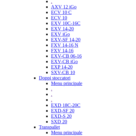
.
AXV 12 iGo
ECV 10 C
ECV 10
EXV 10C-16C
EXV 14-20
EXV iGo
EXV-SF 14-20
FXV 14-16 N
FXV 14-16
EXV-CB 06-16
EXV-CB iGo
EXP 14-20
SXV-CB 10
Doppi stoccatori
Menu principale
.
.
.
EXD 18C-20C
EXD-SF 20
EXD-S 20
SXD 20
Transpallet
Menu principale