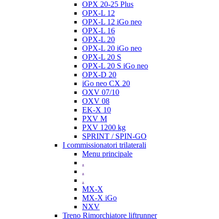
OPX 20-25 Plus
OPX-L 12
OPX-L 12 iGo neo
OPX-L 16
OPX-L 20
OPX-L 20 iGo neo
OPX-L 20 S
OPX-L 20 S iGo neo
OPX-D 20
iGo neo CX 20
OXV 07/10
OXV 08
EK-X 10
PXV M
PXV 1200 kg
SPRINT / SPIN-GO
I commissionatori trilaterali
Menu principale
.
.
.
MX-X
MX-X iGo
NXV
Treno Rimorchiatore liftrunner