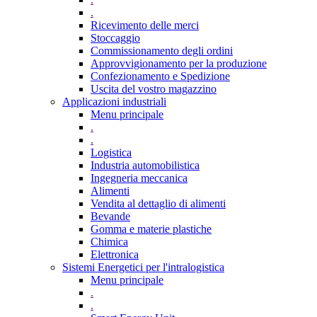
.
Ricevimento delle merci
Stoccaggio
Commissionamento degli ordini
Approvvigionamento per la produzione
Confezionamento e Spedizione
Uscita del vostro magazzino
Applicazioni industriali
Menu principale
.
.
Logistica
Industria automobilistica
Ingegneria meccanica
Alimenti
Vendita al dettaglio di alimenti
Bevande
Gomma e materie plastiche
Chimica
Elettronica
Sistemi Energetici per l'intralogistica
Menu principale
.
.