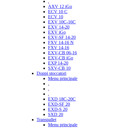
.
AXV 12 iGo
ECV 10 C
ECV 10
EXV 10C-16C
EXV 14-20
EXV iGo
EXV-SF 14-20
FXV 14-16 N
FXV 14-16
EXV-CB 06-16
EXV-CB iGo
EXP 14-20
SXV-CB 10
Doppi stoccatori
Menu principale
.
.
.
EXD 18C-20C
EXD-SF 20
EXD-S 20
SXD 20
Transpallet
Menu principale