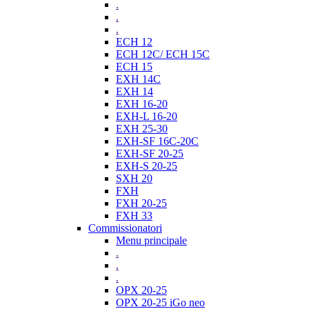
.
.
.
ECH 12
ECH 12C/ ECH 15C
ECH 15
EXH 14C
EXH 14
EXH 16-20
EXH-L 16-20
EXH 25-30
EXH-SF 16C-20C
EXH-SF 20-25
EXH-S 20-25
SXH 20
FXH
FXH 20-25
FXH 33
Commissionatori
Menu principale
.
.
.
OPX 20-25
OPX 20-25 iGo neo