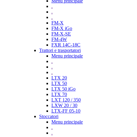
Menu principale
.
.
.
FM-X
FM-X iGo
FM-X-SE
FM-4W
FXR 14C-18C
Trattori e trasportatori
Menu principale
.
.
.
LTX 20
LTX 50
LTX 50 iGo
LTX 70
LXT 120 / 350
LXW 20 / 30
LTX-FF 05-10
Stoccatori
Menu principale
.
.