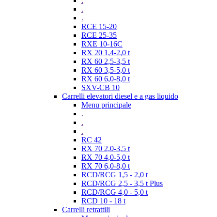
.
.
.
RCE 15-20
RCE 25-35
RXE 10-16C
RX 20 1,4-2,0 t
RX 60 2,5-3,5 t
RX 60 3,5-5,0 t
RX 60 6,0-8,0 t
SXV-CB 10
Carrelli elevatori diesel e a gas liquido
Menu principale
.
.
.
RC 42
RX 70 2,0-3,5 t
RX 70 4,0-5,0 t
RX 70 6,0-8,0 t
RCD/RCG 1,5 - 2,0 t
RCD/RCG 2,5 - 3,5 t Plus
RCD/RCG 4,0 - 5,0 t
RCD 10 - 18 t
Carrelli retrattili