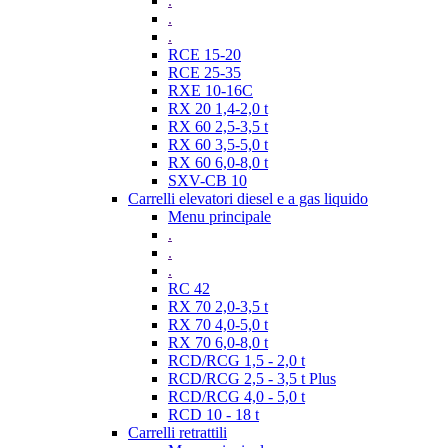
.
.
.
RCE 15-20
RCE 25-35
RXE 10-16C
RX 20 1,4-2,0 t
RX 60 2,5-3,5 t
RX 60 3,5-5,0 t
RX 60 6,0-8,0 t
SXV-CB 10
Carrelli elevatori diesel e a gas liquido
Menu principale
.
.
.
RC 42
RX 70 2,0-3,5 t
RX 70 4,0-5,0 t
RX 70 6,0-8,0 t
RCD/RCG 1,5 - 2,0 t
RCD/RCG 2,5 - 3,5 t Plus
RCD/RCG 4,0 - 5,0 t
RCD 10 - 18 t
Carrelli retrattili