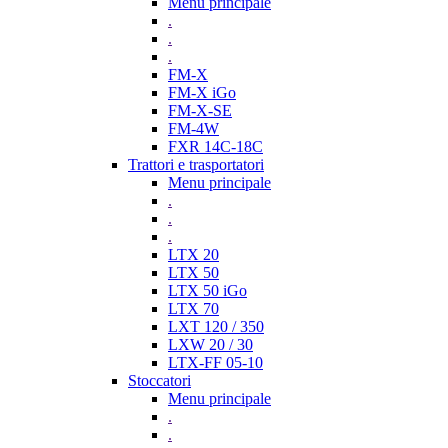
Menu principale
.
.
.
FM-X
FM-X iGo
FM-X-SE
FM-4W
FXR 14C-18C
Trattori e trasportatori
Menu principale
.
.
.
LTX 20
LTX 50
LTX 50 iGo
LTX 70
LXT 120 / 350
LXW 20 / 30
LTX-FF 05-10
Stoccatori
Menu principale
.
.