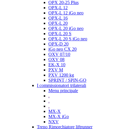
OPX 20-25 Plus
OPX-L 12
OPX-L 12 iGo neo
OPX-L 16
OPX-L 20
OPX-L 20 iGo neo
OPX-L 20 S
OPX-L 20 S iGo neo
OPX-D 20
iGo neo CX 20
OXV 07/10
OXV 08
EK-X 10
PXV M
PXV 1200 kg
SPRINT / SPIN-GO
I commissionatori trilaterali
Menu principale
.
.
.
MX-X
MX-X iGo
NXV
Treno Rimorchiatore liftrunner