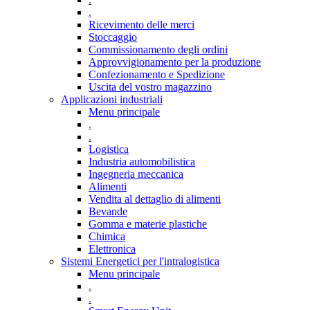
.
Ricevimento delle merci
Stoccaggio
Commissionamento degli ordini
Approvvigionamento per la produzione
Confezionamento e Spedizione
Uscita del vostro magazzino
Applicazioni industriali
Menu principale
.
.
Logistica
Industria automobilistica
Ingegneria meccanica
Alimenti
Vendita al dettaglio di alimenti
Bevande
Gomma e materie plastiche
Chimica
Elettronica
Sistemi Energetici per l'intralogistica
Menu principale
.
.