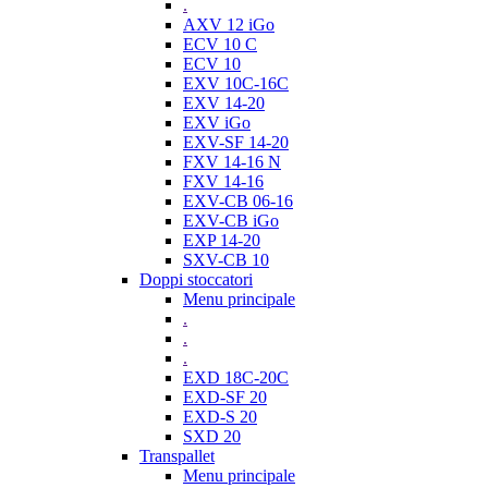
.
AXV 12 iGo
ECV 10 C
ECV 10
EXV 10C-16C
EXV 14-20
EXV iGo
EXV-SF 14-20
FXV 14-16 N
FXV 14-16
EXV-CB 06-16
EXV-CB iGo
EXP 14-20
SXV-CB 10
Doppi stoccatori
Menu principale
.
.
.
EXD 18C-20C
EXD-SF 20
EXD-S 20
SXD 20
Transpallet
Menu principale