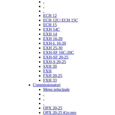
.
.
.
ECH 12
ECH 12C/ ECH 15C
ECH 15
EXH 14C
EXH 14
EXH 16-20
EXH-L 16-20
EXH 25-30
EXH-SF 16C-20C
EXH-SF 20-25
EXH-S 20-25
SXH 20
FXH
FXH 20-25
FXH 33
Commissionatori
Menu principale
.
.
.
OPX 20-25
OPX 20-25 iGo neo