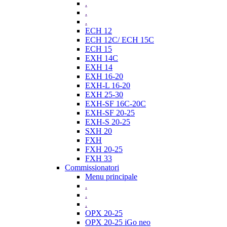
.
.
.
ECH 12
ECH 12C/ ECH 15C
ECH 15
EXH 14C
EXH 14
EXH 16-20
EXH-L 16-20
EXH 25-30
EXH-SF 16C-20C
EXH-SF 20-25
EXH-S 20-25
SXH 20
FXH
FXH 20-25
FXH 33
Commissionatori
Menu principale
.
.
.
OPX 20-25
OPX 20-25 iGo neo