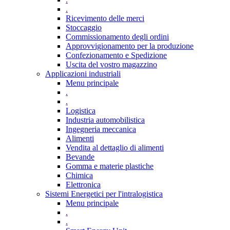
.
Ricevimento delle merci
Stoccaggio
Commissionamento degli ordini
Approvvigionamento per la produzione
Confezionamento e Spedizione
Uscita del vostro magazzino
Applicazioni industriali
Menu principale
.
.
Logistica
Industria automobilistica
Ingegneria meccanica
Alimenti
Vendita al dettaglio di alimenti
Bevande
Gomma e materie plastiche
Chimica
Elettronica
Sistemi Energetici per l'intralogistica
Menu principale
.
.