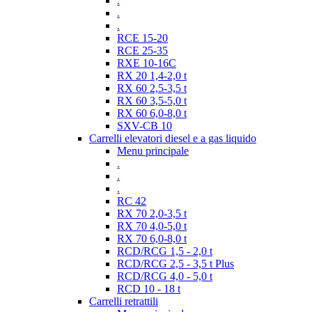
.
.
.
RCE 15-20
RCE 25-35
RXE 10-16C
RX 20 1,4-2,0 t
RX 60 2,5-3,5 t
RX 60 3,5-5,0 t
RX 60 6,0-8,0 t
SXV-CB 10
Carrelli elevatori diesel e a gas liquido
Menu principale
.
.
.
RC 42
RX 70 2,0-3,5 t
RX 70 4,0-5,0 t
RX 70 6,0-8,0 t
RCD/RCG 1,5 - 2,0 t
RCD/RCG 2,5 - 3,5 t Plus
RCD/RCG 4,0 - 5,0 t
RCD 10 - 18 t
Carrelli retrattili