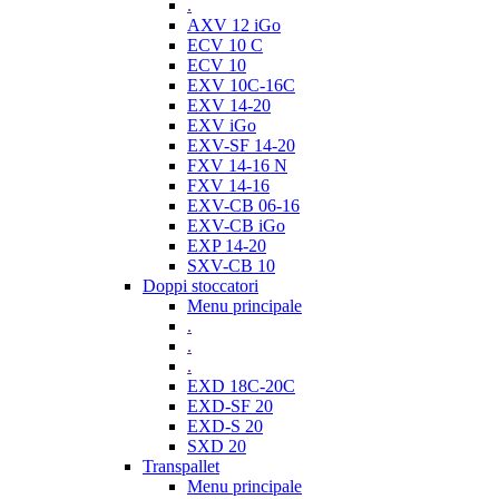
.
AXV 12 iGo
ECV 10 C
ECV 10
EXV 10C-16C
EXV 14-20
EXV iGo
EXV-SF 14-20
FXV 14-16 N
FXV 14-16
EXV-CB 06-16
EXV-CB iGo
EXP 14-20
SXV-CB 10
Doppi stoccatori
Menu principale
.
.
.
EXD 18C-20C
EXD-SF 20
EXD-S 20
SXD 20
Transpallet
Menu principale