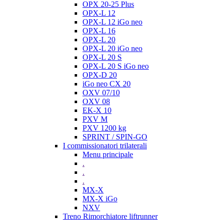
OPX 20-25 Plus
OPX-L 12
OPX-L 12 iGo neo
OPX-L 16
OPX-L 20
OPX-L 20 iGo neo
OPX-L 20 S
OPX-L 20 S iGo neo
OPX-D 20
iGo neo CX 20
OXV 07/10
OXV 08
EK-X 10
PXV M
PXV 1200 kg
SPRINT / SPIN-GO
I commissionatori trilaterali
Menu principale
.
.
.
MX-X
MX-X iGo
NXV
Treno Rimorchiatore liftrunner