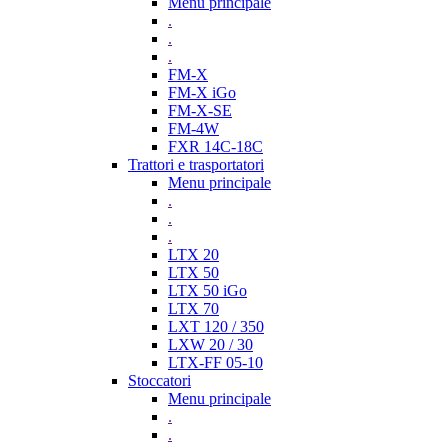
Menu principale
.
.
.
FM-X
FM-X iGo
FM-X-SE
FM-4W
FXR 14C-18C
Trattori e trasportatori
Menu principale
.
.
.
LTX 20
LTX 50
LTX 50 iGo
LTX 70
LXT 120 / 350
LXW 20 / 30
LTX-FF 05-10
Stoccatori
Menu principale
.
.