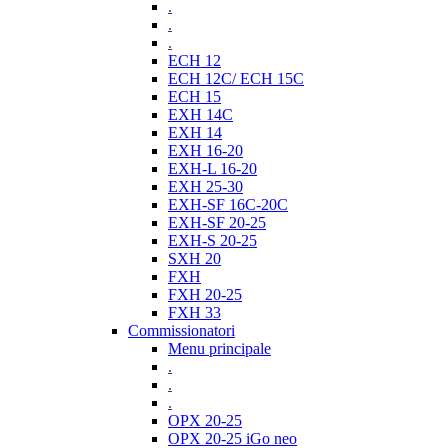
.
.
.
ECH 12
ECH 12C/ ECH 15C
ECH 15
EXH 14C
EXH 14
EXH 16-20
EXH-L 16-20
EXH 25-30
EXH-SF 16C-20C
EXH-SF 20-25
EXH-S 20-25
SXH 20
FXH
FXH 20-25
FXH 33
Commissionatori
Menu principale
.
.
.
OPX 20-25
OPX 20-25 iGo neo