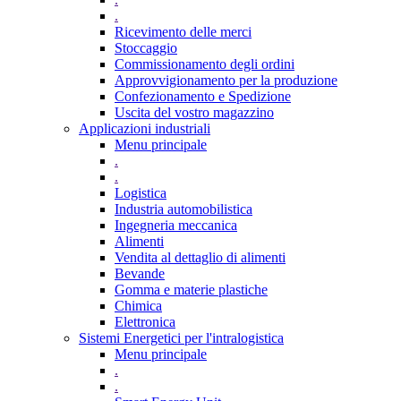
.
Ricevimento delle merci
Stoccaggio
Commissionamento degli ordini
Approvvigionamento per la produzione
Confezionamento e Spedizione
Uscita del vostro magazzino
Applicazioni industriali
Menu principale
.
.
Logistica
Industria automobilistica
Ingegneria meccanica
Alimenti
Vendita al dettaglio di alimenti
Bevande
Gomma e materie plastiche
Chimica
Elettronica
Sistemi Energetici per l'intralogistica
Menu principale
.
.