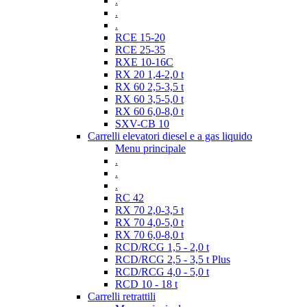
.
.
.
RCE 15-20
RCE 25-35
RXE 10-16C
RX 20 1,4-2,0 t
RX 60 2,5-3,5 t
RX 60 3,5-5,0 t
RX 60 6,0-8,0 t
SXV-CB 10
Carrelli elevatori diesel e a gas liquido
Menu principale
.
.
.
RC 42
RX 70 2,0-3,5 t
RX 70 4,0-5,0 t
RX 70 6,0-8,0 t
RCD/RCG 1,5 - 2,0 t
RCD/RCG 2,5 - 3,5 t Plus
RCD/RCG 4,0 - 5,0 t
RCD 10 - 18 t
Carrelli retrattili