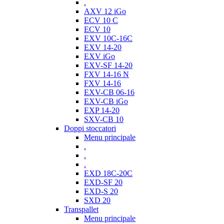
.
AXV 12 iGo
ECV 10 C
ECV 10
EXV 10C-16C
EXV 14-20
EXV iGo
EXV-SF 14-20
FXV 14-16 N
FXV 14-16
EXV-CB 06-16
EXV-CB iGo
EXP 14-20
SXV-CB 10
Doppi stoccatori
Menu principale
.
.
.
EXD 18C-20C
EXD-SF 20
EXD-S 20
SXD 20
Transpallet
Menu principale