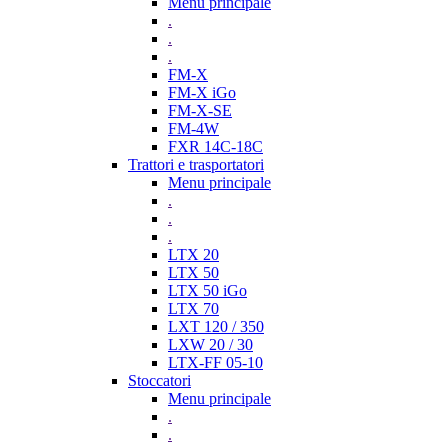
Menu principale
.
.
.
FM-X
FM-X iGo
FM-X-SE
FM-4W
FXR 14C-18C
Trattori e trasportatori
Menu principale
.
.
.
LTX 20
LTX 50
LTX 50 iGo
LTX 70
LXT 120 / 350
LXW 20 / 30
LTX-FF 05-10
Stoccatori
Menu principale
.
.