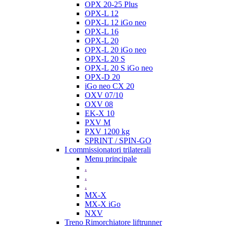
OPX 20-25 Plus
OPX-L 12
OPX-L 12 iGo neo
OPX-L 16
OPX-L 20
OPX-L 20 iGo neo
OPX-L 20 S
OPX-L 20 S iGo neo
OPX-D 20
iGo neo CX 20
OXV 07/10
OXV 08
EK-X 10
PXV M
PXV 1200 kg
SPRINT / SPIN-GO
I commissionatori trilaterali
Menu principale
.
.
.
MX-X
MX-X iGo
NXV
Treno Rimorchiatore liftrunner