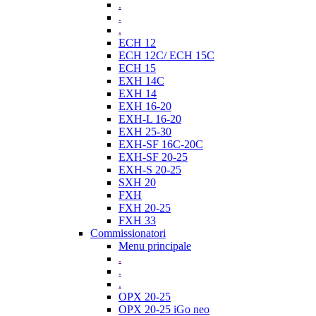
.
.
.
ECH 12
ECH 12C/ ECH 15C
ECH 15
EXH 14C
EXH 14
EXH 16-20
EXH-L 16-20
EXH 25-30
EXH-SF 16C-20C
EXH-SF 20-25
EXH-S 20-25
SXH 20
FXH
FXH 20-25
FXH 33
Commissionatori
Menu principale
.
.
.
OPX 20-25
OPX 20-25 iGo neo