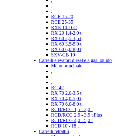
.
.
.
RCE 15-20
RCE 25-35
RXE 10-16C
RX 20 1,4-2,0 t
RX 60 2,5-3,5 t
RX 60 3,5-5,0 t
RX 60 6,0-8,0 t
SXV-CB 10
Carrelli elevatori diesel e a gas liquido
Menu principale
.
.
.
RC 42
RX 70 2,0-3,5 t
RX 70 4,0-5,0 t
RX 70 6,0-8,0 t
RCD/RCG 1,5 - 2,0 t
RCD/RCG 2,5 - 3,5 t Plus
RCD/RCG 4,0 - 5,0 t
RCD 10 - 18 t
Carrelli retrattili