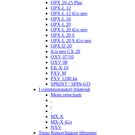
OPX 20-25 Plus
OPX-L 12
OPX-L 12 iGo neo
OPX-L 16
OPX-L 20
OPX-L 20 iGo neo
OPX-L 20 S
OPX-L 20 S iGo neo
OPX-D 20
iGo neo CX 20
OXV 07/10
OXV 08
EK-X 10
PXV M
PXV 1200 kg
SPRINT / SPIN-GO
I commissionatori trilaterali
Menu principale
.
.
.
MX-X
MX-X iGo
NXV
Treno Rimorchiatore liftrunner