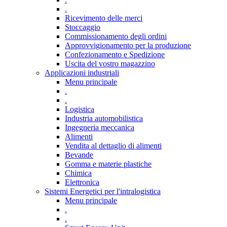
.
Ricevimento delle merci
Stoccaggio
Commissionamento degli ordini
Approvvigionamento per la produzione
Confezionamento e Spedizione
Uscita del vostro magazzino
Applicazioni industriali
Menu principale
.
.
Logistica
Industria automobilistica
Ingegneria meccanica
Alimenti
Vendita al dettaglio di alimenti
Bevande
Gomma e materie plastiche
Chimica
Elettronica
Sistemi Energetici per l'intralogistica
Menu principale
.
.