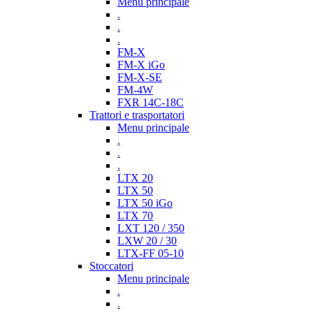
Menu principale
.
.
.
FM-X
FM-X iGo
FM-X-SE
FM-4W
FXR 14C-18C
Trattori e trasportatori
Menu principale
.
.
.
LTX 20
LTX 50
LTX 50 iGo
LTX 70
LXT 120 / 350
LXW 20 / 30
LTX-FF 05-10
Stoccatori
Menu principale
.
.