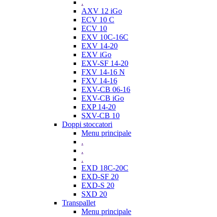
.
AXV 12 iGo
ECV 10 C
ECV 10
EXV 10C-16C
EXV 14-20
EXV iGo
EXV-SF 14-20
FXV 14-16 N
FXV 14-16
EXV-CB 06-16
EXV-CB iGo
EXP 14-20
SXV-CB 10
Doppi stoccatori
Menu principale
.
.
.
EXD 18C-20C
EXD-SF 20
EXD-S 20
SXD 20
Transpallet
Menu principale