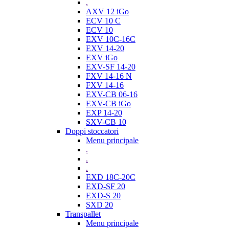
.
AXV 12 iGo
ECV 10 C
ECV 10
EXV 10C-16C
EXV 14-20
EXV iGo
EXV-SF 14-20
FXV 14-16 N
FXV 14-16
EXV-CB 06-16
EXV-CB iGo
EXP 14-20
SXV-CB 10
Doppi stoccatori
Menu principale
.
.
.
EXD 18C-20C
EXD-SF 20
EXD-S 20
SXD 20
Transpallet
Menu principale