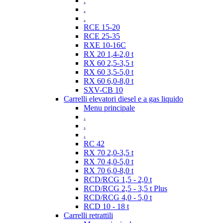
.
.
.
RCE 15-20
RCE 25-35
RXE 10-16C
RX 20 1,4-2,0 t
RX 60 2,5-3,5 t
RX 60 3,5-5,0 t
RX 60 6,0-8,0 t
SXV-CB 10
Carrelli elevatori diesel e a gas liquido
Menu principale
.
.
.
RC 42
RX 70 2,0-3,5 t
RX 70 4,0-5,0 t
RX 70 6,0-8,0 t
RCD/RCG 1,5 - 2,0 t
RCD/RCG 2,5 - 3,5 t Plus
RCD/RCG 4,0 - 5,0 t
RCD 10 - 18 t
Carrelli retrattili