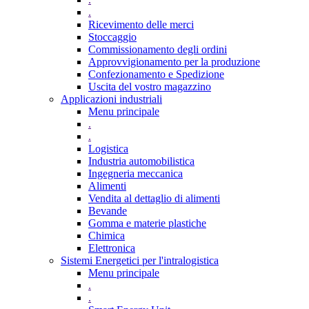
.
Ricevimento delle merci
Stoccaggio
Commissionamento degli ordini
Approvvigionamento per la produzione
Confezionamento e Spedizione
Uscita del vostro magazzino
Applicazioni industriali
Menu principale
.
.
Logistica
Industria automobilistica
Ingegneria meccanica
Alimenti
Vendita al dettaglio di alimenti
Bevande
Gomma e materie plastiche
Chimica
Elettronica
Sistemi Energetici per l'intralogistica
Menu principale
.
.