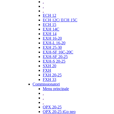
.
.
.
ECH 12
ECH 12C/ ECH 15C
ECH 15
EXH 14C
EXH 14
EXH 16-20
EXH-L 16-20
EXH 25-30
EXH-SF 16C-20C
EXH-SF 20-25
EXH-S 20-25
SXH 20
FXH
FXH 20-25
FXH 33
Commissionatori
Menu principale
.
.
.
OPX 20-25
OPX 20-25 iGo neo