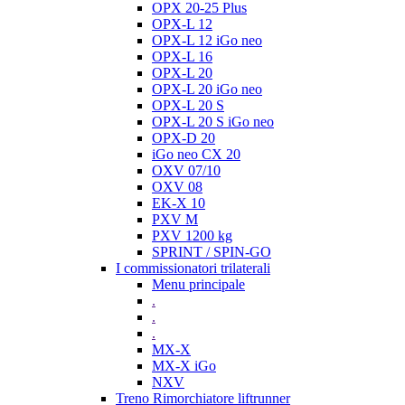
OPX 20-25 Plus
OPX-L 12
OPX-L 12 iGo neo
OPX-L 16
OPX-L 20
OPX-L 20 iGo neo
OPX-L 20 S
OPX-L 20 S iGo neo
OPX-D 20
iGo neo CX 20
OXV 07/10
OXV 08
EK-X 10
PXV M
PXV 1200 kg
SPRINT / SPIN-GO
I commissionatori trilaterali
Menu principale
.
.
.
MX-X
MX-X iGo
NXV
Treno Rimorchiatore liftrunner