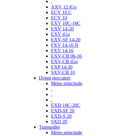
.
AXV 12 iGo
ECV 10 C
ECV 10
EXV 10C-16C
EXV 14-20
EXV iGo
EXV-SF 14-20
FXV 14-16 N
FXV 14-16
EXV-CB 06-16
EXV-CB iGo
EXP 14-20
SXV-CB 10
Doppi stoccatori
Menu principale
.
.
.
EXD 18C-20C
EXD-SF 20
EXD-S 20
SXD 20
Transpallet
Menu principale