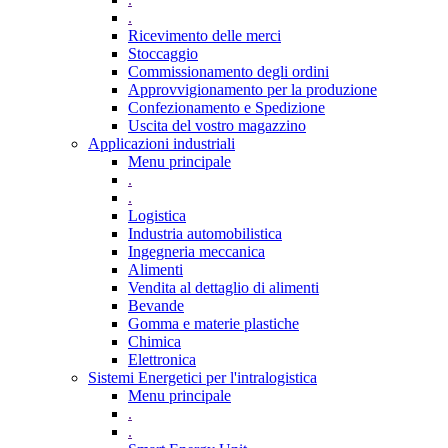
.
Ricevimento delle merci
Stoccaggio
Commissionamento degli ordini
Approvvigionamento per la produzione
Confezionamento e Spedizione
Uscita del vostro magazzino
Applicazioni industriali
Menu principale
.
.
Logistica
Industria automobilistica
Ingegneria meccanica
Alimenti
Vendita al dettaglio di alimenti
Bevande
Gomma e materie plastiche
Chimica
Elettronica
Sistemi Energetici per l'intralogistica
Menu principale
.
.