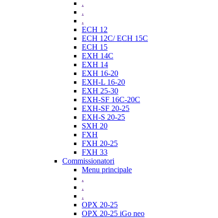
.
.
.
ECH 12
ECH 12C/ ECH 15C
ECH 15
EXH 14C
EXH 14
EXH 16-20
EXH-L 16-20
EXH 25-30
EXH-SF 16C-20C
EXH-SF 20-25
EXH-S 20-25
SXH 20
FXH
FXH 20-25
FXH 33
Commissionatori
Menu principale
.
.
.
OPX 20-25
OPX 20-25 iGo neo