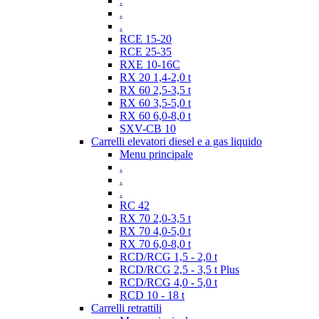
.
.
.
RCE 15-20
RCE 25-35
RXE 10-16C
RX 20 1,4-2,0 t
RX 60 2,5-3,5 t
RX 60 3,5-5,0 t
RX 60 6,0-8,0 t
SXV-CB 10
Carrelli elevatori diesel e a gas liquido
Menu principale
.
.
.
RC 42
RX 70 2,0-3,5 t
RX 70 4,0-5,0 t
RX 70 6,0-8,0 t
RCD/RCG 1,5 - 2,0 t
RCD/RCG 2,5 - 3,5 t Plus
RCD/RCG 4,0 - 5,0 t
RCD 10 - 18 t
Carrelli retrattili