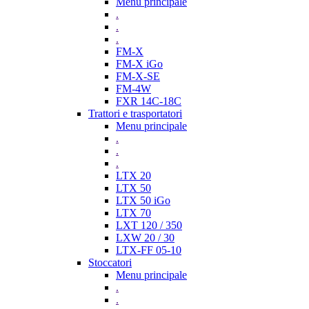
Menu principale
.
.
.
FM-X
FM-X iGo
FM-X-SE
FM-4W
FXR 14C-18C
Trattori e trasportatori
Menu principale
.
.
.
LTX 20
LTX 50
LTX 50 iGo
LTX 70
LXT 120 / 350
LXW 20 / 30
LTX-FF 05-10
Stoccatori
Menu principale
.
.