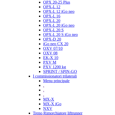
OPX 20-25 Plus
OPX-L 12
OPX-L 12 iGo neo
OPX-L 16
OPX-L 20
OPX-L 20 iGo neo
OPX-L 20 S
OPX-L 20 S iGo neo
OPX-D 20
iGo neo CX 20
OXV 07/10
OXV 08
EK-X 10
PXV M
PXV 1200 kg
SPRINT / SPIN-GO
I commissionatori trilaterali
Menu principale
.
.
.
MX-X
MX-X iGo
NXV
Treno Rimorchiatore liftrunner