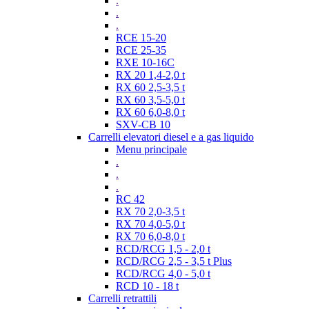
.
.
.
RCE 15-20
RCE 25-35
RXE 10-16C
RX 20 1,4-2,0 t
RX 60 2,5-3,5 t
RX 60 3,5-5,0 t
RX 60 6,0-8,0 t
SXV-CB 10
Carrelli elevatori diesel e a gas liquido
Menu principale
.
.
.
RC 42
RX 70 2,0-3,5 t
RX 70 4,0-5,0 t
RX 70 6,0-8,0 t
RCD/RCG 1,5 - 2,0 t
RCD/RCG 2,5 - 3,5 t Plus
RCD/RCG 4,0 - 5,0 t
RCD 10 - 18 t
Carrelli retrattili