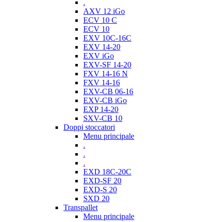
.
AXV 12 iGo
ECV 10 C
ECV 10
EXV 10C-16C
EXV 14-20
EXV iGo
EXV-SF 14-20
FXV 14-16 N
FXV 14-16
EXV-CB 06-16
EXV-CB iGo
EXP 14-20
SXV-CB 10
Doppi stoccatori
Menu principale
.
.
.
EXD 18C-20C
EXD-SF 20
EXD-S 20
SXD 20
Transpallet
Menu principale