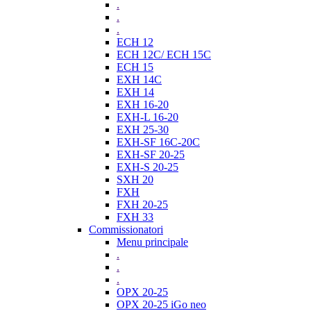
.
.
.
ECH 12
ECH 12C/ ECH 15C
ECH 15
EXH 14C
EXH 14
EXH 16-20
EXH-L 16-20
EXH 25-30
EXH-SF 16C-20C
EXH-SF 20-25
EXH-S 20-25
SXH 20
FXH
FXH 20-25
FXH 33
Commissionatori
Menu principale
.
.
.
OPX 20-25
OPX 20-25 iGo neo