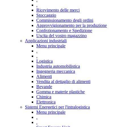
.
Ricevimento delle merci
Stoccaggio
Commissionamento degli ordini
Approvvigionamento per la produzione
Confezionamento e Spedizione
Uscita del vostro magazzino
Applicazioni industriali
Menu principale
.
.
Logistica
Industria automobilistica
Ingegneria meccanica
Alimenti
Vendita al dettaglio di alimenti
Bevande
Gomma e materie plastiche
Chimica
Elettronica
Sistemi Energetici per l'intralogistica
Menu principale
.
.