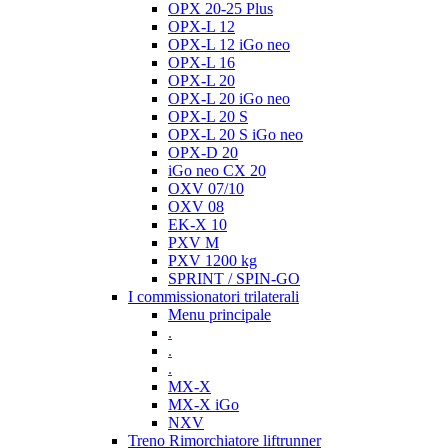
OPX 20-25 Plus
OPX-L 12
OPX-L 12 iGo neo
OPX-L 16
OPX-L 20
OPX-L 20 iGo neo
OPX-L 20 S
OPX-L 20 S iGo neo
OPX-D 20
iGo neo CX 20
OXV 07/10
OXV 08
EK-X 10
PXV M
PXV 1200 kg
SPRINT / SPIN-GO
I commissionatori trilaterali
Menu principale
.
.
.
MX-X
MX-X iGo
NXV
Treno Rimorchiatore liftrunner