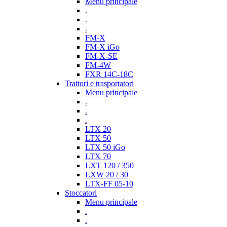
Menu principale
.
.
.
FM-X
FM-X iGo
FM-X-SE
FM-4W
FXR 14C-18C
Trattori e trasportatori
Menu principale
.
.
.
LTX 20
LTX 50
LTX 50 iGo
LTX 70
LXT 120 / 350
LXW 20 / 30
LTX-FF 05-10
Stoccatori
Menu principale
.
.