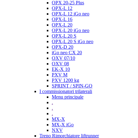
OPX 20-25 Plus
OPX-L 12
OPX-L 12 iGo neo
OPX-L 16
OPX-L 20
OPX-L 20 iGo neo
OPX-L 20 S
OPX-L 20 S iGo neo
OPX-D 20
iGo neo CX 20
OXV 07/10
OXV 08
EK-X 10
PXV M
PXV 1200 kg
SPRINT / SPIN-GO
I commissionatori trilaterali
Menu principale
.
.
.
MX-X
MX-X iGo
NXV
Treno Rimorchiatore liftrunner