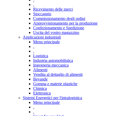
.
Ricevimento delle merci
Stoccaggio
Commissionamento degli ordini
Approvvigionamento per la produzione
Confezionamento e Spedizione
Uscita del vostro magazzino
Applicazioni industriali
Menu principale
.
.
Logistica
Industria automobilistica
Ingegneria meccanica
Alimenti
Vendita al dettaglio di alimenti
Bevande
Gomma e materie plastiche
Chimica
Elettronica
Sistemi Energetici per l'intralogistica
Menu principale
.
.