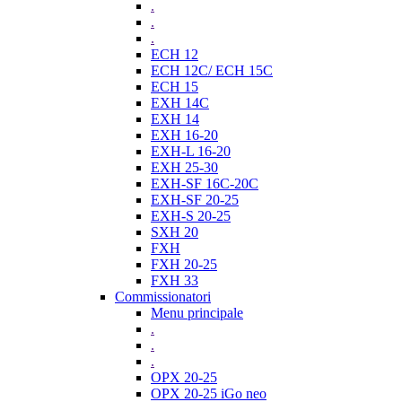
.
.
.
ECH 12
ECH 12C/ ECH 15C
ECH 15
EXH 14C
EXH 14
EXH 16-20
EXH-L 16-20
EXH 25-30
EXH-SF 16C-20C
EXH-SF 20-25
EXH-S 20-25
SXH 20
FXH
FXH 20-25
FXH 33
Commissionatori
Menu principale
.
.
.
OPX 20-25
OPX 20-25 iGo neo