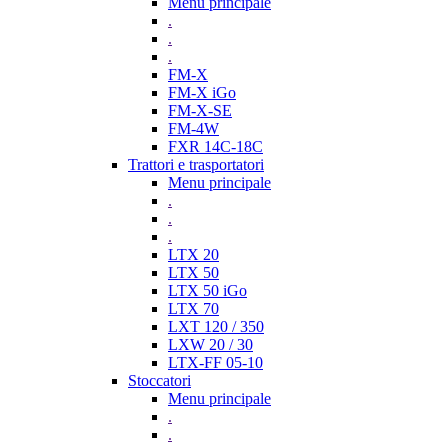
Menu principale
.
.
.
FM-X
FM-X iGo
FM-X-SE
FM-4W
FXR 14C-18C
Trattori e trasportatori
Menu principale
.
.
.
LTX 20
LTX 50
LTX 50 iGo
LTX 70
LXT 120 / 350
LXW 20 / 30
LTX-FF 05-10
Stoccatori
Menu principale
.
.