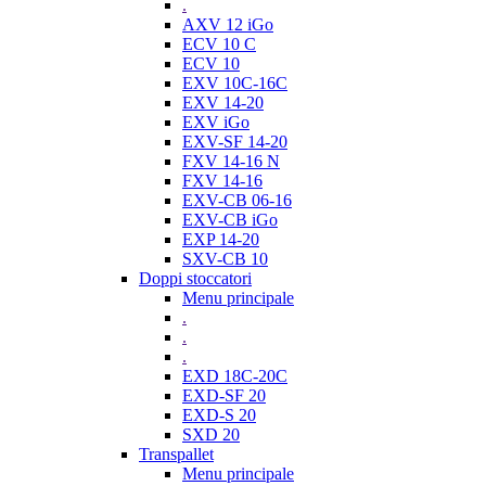
.
AXV 12 iGo
ECV 10 C
ECV 10
EXV 10C-16C
EXV 14-20
EXV iGo
EXV-SF 14-20
FXV 14-16 N
FXV 14-16
EXV-CB 06-16
EXV-CB iGo
EXP 14-20
SXV-CB 10
Doppi stoccatori
Menu principale
.
.
.
EXD 18C-20C
EXD-SF 20
EXD-S 20
SXD 20
Transpallet
Menu principale