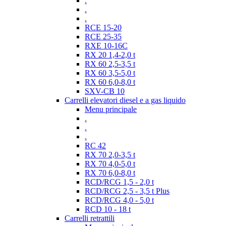
.
.
.
RCE 15-20
RCE 25-35
RXE 10-16C
RX 20 1,4-2,0 t
RX 60 2,5-3,5 t
RX 60 3,5-5,0 t
RX 60 6,0-8,0 t
SXV-CB 10
Carrelli elevatori diesel e a gas liquido
Menu principale
.
.
.
RC 42
RX 70 2,0-3,5 t
RX 70 4,0-5,0 t
RX 70 6,0-8,0 t
RCD/RCG 1,5 - 2,0 t
RCD/RCG 2,5 - 3,5 t Plus
RCD/RCG 4,0 - 5,0 t
RCD 10 - 18 t
Carrelli retrattili