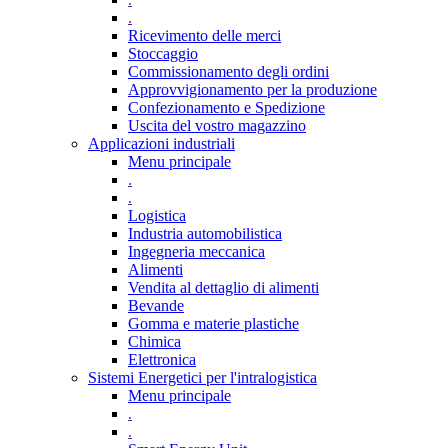
.
Ricevimento delle merci
Stoccaggio
Commissionamento degli ordini
Approvvigionamento per la produzione
Confezionamento e Spedizione
Uscita del vostro magazzino
Applicazioni industriali
Menu principale
.
.
Logistica
Industria automobilistica
Ingegneria meccanica
Alimenti
Vendita al dettaglio di alimenti
Bevande
Gomma e materie plastiche
Chimica
Elettronica
Sistemi Energetici per l'intralogistica
Menu principale
.
.