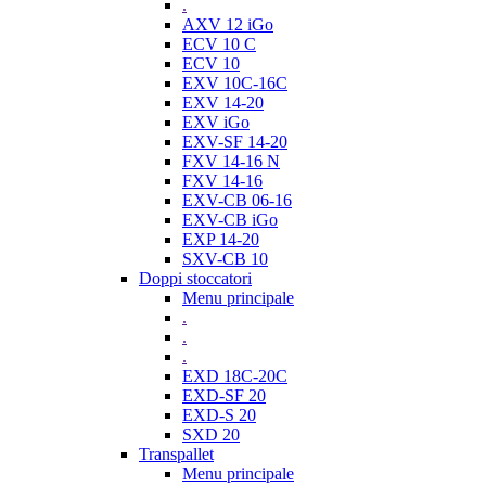
.
AXV 12 iGo
ECV 10 C
ECV 10
EXV 10C-16C
EXV 14-20
EXV iGo
EXV-SF 14-20
FXV 14-16 N
FXV 14-16
EXV-CB 06-16
EXV-CB iGo
EXP 14-20
SXV-CB 10
Doppi stoccatori
Menu principale
.
.
.
EXD 18C-20C
EXD-SF 20
EXD-S 20
SXD 20
Transpallet
Menu principale