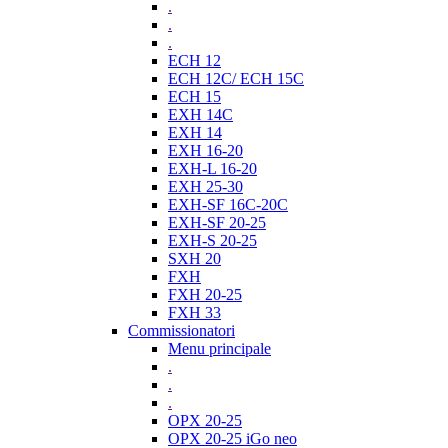
.
.
.
ECH 12
ECH 12C/ ECH 15C
ECH 15
EXH 14C
EXH 14
EXH 16-20
EXH-L 16-20
EXH 25-30
EXH-SF 16C-20C
EXH-SF 20-25
EXH-S 20-25
SXH 20
FXH
FXH 20-25
FXH 33
Commissionatori
Menu principale
.
.
.
OPX 20-25
OPX 20-25 iGo neo