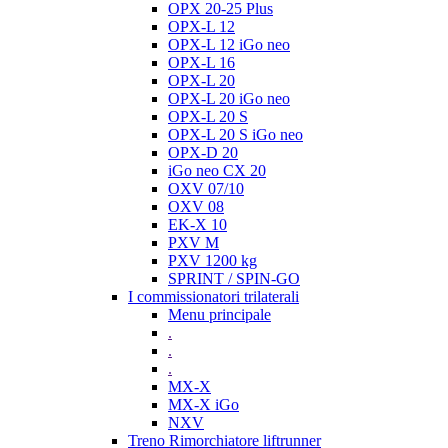
OPX 20-25 Plus
OPX-L 12
OPX-L 12 iGo neo
OPX-L 16
OPX-L 20
OPX-L 20 iGo neo
OPX-L 20 S
OPX-L 20 S iGo neo
OPX-D 20
iGo neo CX 20
OXV 07/10
OXV 08
EK-X 10
PXV M
PXV 1200 kg
SPRINT / SPIN-GO
I commissionatori trilaterali
Menu principale
.
.
.
MX-X
MX-X iGo
NXV
Treno Rimorchiatore liftrunner