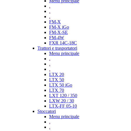
Menu principale
.
.
.
FM-X
FM-X iGo
FM-X-SE
FM-4W
FXR 14C-18C
Trattori e trasportatori
Menu principale
.
.
.
LTX 20
LTX 50
LTX 50 iGo
LTX 70
LXT 120 / 350
LXW 20 / 30
LTX-FF 05-10
Stoccatori
Menu principale
.
.