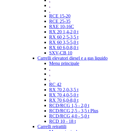
.
.
.
RCE 15-20
RCE 25-35
RXE 10-16C
RX 20 1,4-2,0 t
RX 60 2,5-3,5 t
RX 60 3,5-5,0 t
RX 60 6,0-8,0 t
SXV-CB 10
Carrelli elevatori diesel e a gas liquido
Menu principale
.
.
.
RC 42
RX 70 2,0-3,5 t
RX 70 4,0-5,0 t
RX 70 6,0-8,0 t
RCD/RCG 1,5 - 2,0 t
RCD/RCG 2,5 - 3,5 t Plus
RCD/RCG 4,0 - 5,0 t
RCD 10 - 18 t
Carrelli retrattili