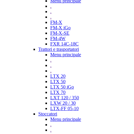
Menu principale
.
.
.
FM-X
FM-X iGo
FM-X-SE
FM-4W
FXR 14C-18C
Trattori e trasportatori
Menu principale
.
.
.
LTX 20
LTX 50
LTX 50 iGo
LTX 70
LXT 120 / 350
LXW 20 / 30
LTX-FF 05-10
Stoccatori
Menu principale
.
.