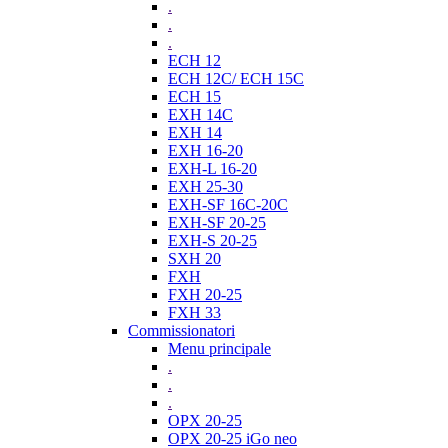
.
.
.
ECH 12
ECH 12C/ ECH 15C
ECH 15
EXH 14C
EXH 14
EXH 16-20
EXH-L 16-20
EXH 25-30
EXH-SF 16C-20C
EXH-SF 20-25
EXH-S 20-25
SXH 20
FXH
FXH 20-25
FXH 33
Commissionatori
Menu principale
.
.
.
OPX 20-25
OPX 20-25 iGo neo