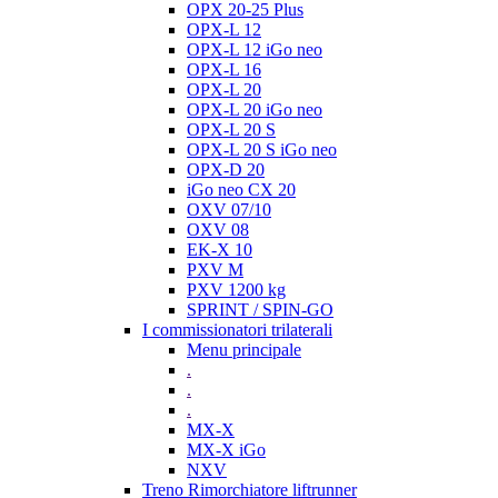
OPX 20-25 Plus
OPX-L 12
OPX-L 12 iGo neo
OPX-L 16
OPX-L 20
OPX-L 20 iGo neo
OPX-L 20 S
OPX-L 20 S iGo neo
OPX-D 20
iGo neo CX 20
OXV 07/10
OXV 08
EK-X 10
PXV M
PXV 1200 kg
SPRINT / SPIN-GO
I commissionatori trilaterali
Menu principale
.
.
.
MX-X
MX-X iGo
NXV
Treno Rimorchiatore liftrunner