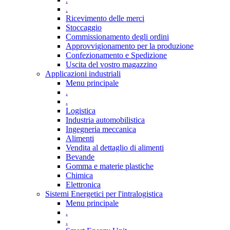
.
Ricevimento delle merci
Stoccaggio
Commissionamento degli ordini
Approvvigionamento per la produzione
Confezionamento e Spedizione
Uscita del vostro magazzino
Applicazioni industriali
Menu principale
.
.
Logistica
Industria automobilistica
Ingegneria meccanica
Alimenti
Vendita al dettaglio di alimenti
Bevande
Gomma e materie plastiche
Chimica
Elettronica
Sistemi Energetici per l'intralogistica
Menu principale
.
.