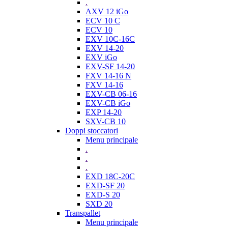
.
AXV 12 iGo
ECV 10 C
ECV 10
EXV 10C-16C
EXV 14-20
EXV iGo
EXV-SF 14-20
FXV 14-16 N
FXV 14-16
EXV-CB 06-16
EXV-CB iGo
EXP 14-20
SXV-CB 10
Doppi stoccatori
Menu principale
.
.
.
EXD 18C-20C
EXD-SF 20
EXD-S 20
SXD 20
Transpallet
Menu principale