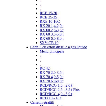
.
.
.
RCE 15-20
RCE 25-35
RXE 10-16C
RX 20 1,4-2,0 t
RX 60 2,5-3,5 t
RX 60 3,5-5,0 t
RX 60 6,0-8,0 t
SXV-CB 10
Carrelli elevatori diesel e a gas liquido
Menu principale
.
.
.
RC 42
RX 70 2,0-3,5 t
RX 70 4,0-5,0 t
RX 70 6,0-8,0 t
RCD/RCG 1,5 - 2,0 t
RCD/RCG 2,5 - 3,5 t Plus
RCD/RCG 4,0 - 5,0 t
RCD 10 - 18 t
Carrelli retrattili