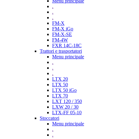
Menu principale
.
.
.
FM-X
FM-X iGo
FM-X-SE
FM-4W
FXR 14C-18C
Trattori e trasportatori
Menu principale
.
.
.
LTX 20
LTX 50
LTX 50 iGo
LTX 70
LXT 120 / 350
LXW 20 / 30
LTX-FF 05-10
Stoccatori
Menu principale
.
.