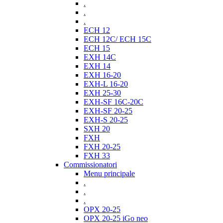
.
.
.
ECH 12
ECH 12C/ ECH 15C
ECH 15
EXH 14C
EXH 14
EXH 16-20
EXH-L 16-20
EXH 25-30
EXH-SF 16C-20C
EXH-SF 20-25
EXH-S 20-25
SXH 20
FXH
FXH 20-25
FXH 33
Commissionatori
Menu principale
.
.
.
OPX 20-25
OPX 20-25 iGo neo