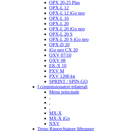
OPX 20-25 Plus
OPX-L 12
OPX-L 12 iGo neo
OPX-L 16
OPX-L 20
OPX-L 20 iGo neo
OPX-L 20 S
OPX-L 20 S iGo neo
OPX-D 20
iGo neo CX 20
OXV 07/10
OXV 08
EK-X 10
PXV M
PXV 1200 kg
SPRINT / SPIN-GO
I commissionatori trilaterali
Menu principale
.
.
.
MX-X
MX-X iGo
NXV
Treno Rimorchiatore liftrunner