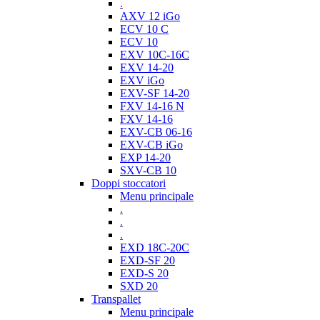
.
AXV 12 iGo
ECV 10 C
ECV 10
EXV 10C-16C
EXV 14-20
EXV iGo
EXV-SF 14-20
FXV 14-16 N
FXV 14-16
EXV-CB 06-16
EXV-CB iGo
EXP 14-20
SXV-CB 10
Doppi stoccatori
Menu principale
.
.
.
EXD 18C-20C
EXD-SF 20
EXD-S 20
SXD 20
Transpallet
Menu principale