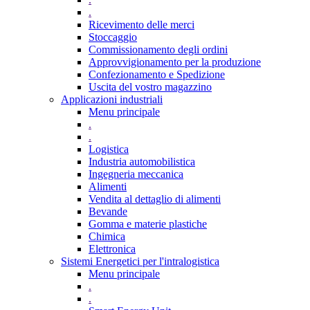
.
Ricevimento delle merci
Stoccaggio
Commissionamento degli ordini
Approvvigionamento per la produzione
Confezionamento e Spedizione
Uscita del vostro magazzino
Applicazioni industriali
Menu principale
.
.
Logistica
Industria automobilistica
Ingegneria meccanica
Alimenti
Vendita al dettaglio di alimenti
Bevande
Gomma e materie plastiche
Chimica
Elettronica
Sistemi Energetici per l'intralogistica
Menu principale
.
.