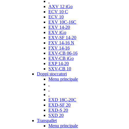
.
AXV 12 iGo
ECV 10 C
ECV 10
EXV 10C-16C
EXV 14-20
EXV iGo
EXV-SF 14-20
FXV 14-16 N
FXV 14-16
EXV-CB 06-16
EXV-CB iGo
EXP 14-20
SXV-CB 10
Doppi stoccatori
Menu principale
.
.
.
EXD 18C-20C
EXD-SF 20
EXD-S 20
SXD 20
Transpallet
Menu principale