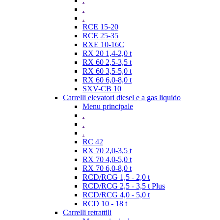
.
.
.
RCE 15-20
RCE 25-35
RXE 10-16C
RX 20 1,4-2,0 t
RX 60 2,5-3,5 t
RX 60 3,5-5,0 t
RX 60 6,0-8,0 t
SXV-CB 10
Carrelli elevatori diesel e a gas liquido
Menu principale
.
.
.
RC 42
RX 70 2,0-3,5 t
RX 70 4,0-5,0 t
RX 70 6,0-8,0 t
RCD/RCG 1,5 - 2,0 t
RCD/RCG 2,5 - 3,5 t Plus
RCD/RCG 4,0 - 5,0 t
RCD 10 - 18 t
Carrelli retrattili