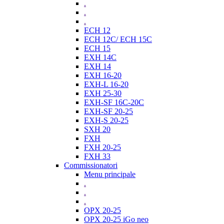
.
.
.
ECH 12
ECH 12C/ ECH 15C
ECH 15
EXH 14C
EXH 14
EXH 16-20
EXH-L 16-20
EXH 25-30
EXH-SF 16C-20C
EXH-SF 20-25
EXH-S 20-25
SXH 20
FXH
FXH 20-25
FXH 33
Commissionatori
Menu principale
.
.
.
OPX 20-25
OPX 20-25 iGo neo