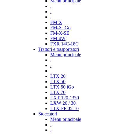
Menu principale
.
.
.
FM-X
FM-X iGo
FM-X-SE
FM-4W
FXR 14C-18C
Trattori e trasportatori
Menu principale
.
.
.
LTX 20
LTX 50
LTX 50 iGo
LTX 70
LXT 120 / 350
LXW 20 / 30
LTX-FF 05-10
Stoccatori
Menu principale
.
.