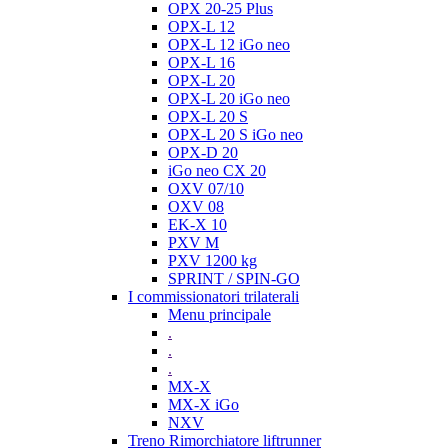
OPX 20-25 Plus
OPX-L 12
OPX-L 12 iGo neo
OPX-L 16
OPX-L 20
OPX-L 20 iGo neo
OPX-L 20 S
OPX-L 20 S iGo neo
OPX-D 20
iGo neo CX 20
OXV 07/10
OXV 08
EK-X 10
PXV M
PXV 1200 kg
SPRINT / SPIN-GO
I commissionatori trilaterali
Menu principale
.
.
.
MX-X
MX-X iGo
NXV
Treno Rimorchiatore liftrunner