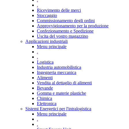
.
Ricevimento delle merci
Stoccaggio
Commissionamento degli ordini
Approvvigionamento per la produzione
Confezionamento e Spedizione
Uscita del vostro magazzino
Applicazioni industriali
Menu principale
.
.
Logistica
Industria automobilistica
Ingegneria meccanica
Alimenti
Vendita al dettaglio di alimenti
Bevande
Gomma e materie plastiche
Chimica
Elettronica
Sistemi Energetici per l'intralogistica
Menu principale
.
.