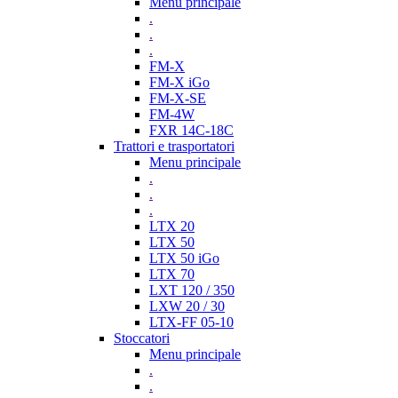
Menu principale
.
.
.
FM-X
FM-X iGo
FM-X-SE
FM-4W
FXR 14C-18C
Trattori e trasportatori
Menu principale
.
.
.
LTX 20
LTX 50
LTX 50 iGo
LTX 70
LXT 120 / 350
LXW 20 / 30
LTX-FF 05-10
Stoccatori
Menu principale
.
.