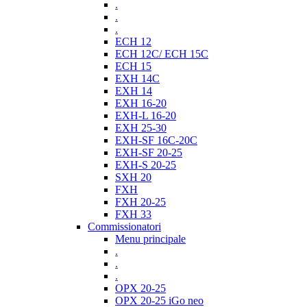
.
.
.
ECH 12
ECH 12C/ ECH 15C
ECH 15
EXH 14C
EXH 14
EXH 16-20
EXH-L 16-20
EXH 25-30
EXH-SF 16C-20C
EXH-SF 20-25
EXH-S 20-25
SXH 20
FXH
FXH 20-25
FXH 33
Commissionatori
Menu principale
.
.
.
OPX 20-25
OPX 20-25 iGo neo