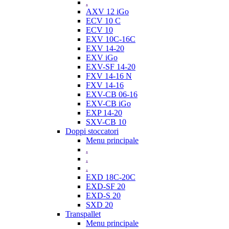
.
AXV 12 iGo
ECV 10 C
ECV 10
EXV 10C-16C
EXV 14-20
EXV iGo
EXV-SF 14-20
FXV 14-16 N
FXV 14-16
EXV-CB 06-16
EXV-CB iGo
EXP 14-20
SXV-CB 10
Doppi stoccatori
Menu principale
.
.
.
EXD 18C-20C
EXD-SF 20
EXD-S 20
SXD 20
Transpallet
Menu principale