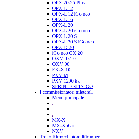
OPX 20-25 Plus
OPX-L 12
OPX-L 12 iGo neo
OPX-L 16
OPX-L 20
OPX-L 20 iGo neo
OPX-L 20 S
OPX-L 20 S iGo neo
OPX-D 20
iGo neo CX 20
OXV 07/10
OXV 08
EK-X 10
PXV M
PXV 1200 kg
SPRINT / SPIN-GO
I commissionatori trilaterali
Menu principale
.
.
.
MX-X
MX-X iGo
NXV
Treno Rimorchiatore liftrunner