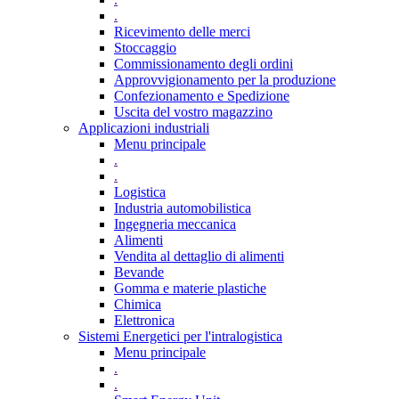
.
Ricevimento delle merci
Stoccaggio
Commissionamento degli ordini
Approvvigionamento per la produzione
Confezionamento e Spedizione
Uscita del vostro magazzino
Applicazioni industriali
Menu principale
.
.
Logistica
Industria automobilistica
Ingegneria meccanica
Alimenti
Vendita al dettaglio di alimenti
Bevande
Gomma e materie plastiche
Chimica
Elettronica
Sistemi Energetici per l'intralogistica
Menu principale
.
.