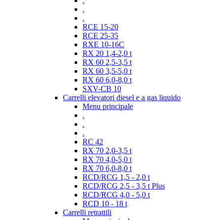
.
.
.
RCE 15-20
RCE 25-35
RXE 10-16C
RX 20 1,4-2,0 t
RX 60 2,5-3,5 t
RX 60 3,5-5,0 t
RX 60 6,0-8,0 t
SXV-CB 10
Carrelli elevatori diesel e a gas liquido
Menu principale
.
.
.
RC 42
RX 70 2,0-3,5 t
RX 70 4,0-5,0 t
RX 70 6,0-8,0 t
RCD/RCG 1,5 - 2,0 t
RCD/RCG 2,5 - 3,5 t Plus
RCD/RCG 4,0 - 5,0 t
RCD 10 - 18 t
Carrelli retrattili