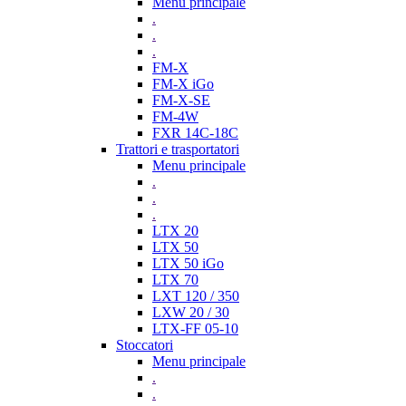
Menu principale
.
.
.
FM-X
FM-X iGo
FM-X-SE
FM-4W
FXR 14C-18C
Trattori e trasportatori
Menu principale
.
.
.
LTX 20
LTX 50
LTX 50 iGo
LTX 70
LXT 120 / 350
LXW 20 / 30
LTX-FF 05-10
Stoccatori
Menu principale
.
.