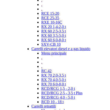
.
.
.
RCE 15-20
RCE 25-35
RXE 10-16C
RX 20 1,4-2,0 t
RX 60 2,5-3,5 t
RX 60 3,5-5,0 t
RX 60 6,0-8,0 t
SXV-CB 10
Carrelli elevatori diesel e a gas liquido
Menu principale
.
.
.
RC 42
RX 70 2,0-3,5 t
RX 70 4,0-5,0 t
RX 70 6,0-8,0 t
RCD/RCG 1,5 - 2,0 t
RCD/RCG 2,5 - 3,5 t Plus
RCD/RCG 4,0 - 5,0 t
RCD 10 - 18 t
Carrelli retrattili