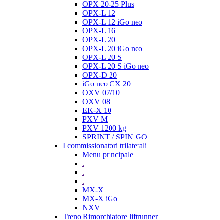
OPX 20-25 Plus
OPX-L 12
OPX-L 12 iGo neo
OPX-L 16
OPX-L 20
OPX-L 20 iGo neo
OPX-L 20 S
OPX-L 20 S iGo neo
OPX-D 20
iGo neo CX 20
OXV 07/10
OXV 08
EK-X 10
PXV M
PXV 1200 kg
SPRINT / SPIN-GO
I commissionatori trilaterali
Menu principale
.
.
.
MX-X
MX-X iGo
NXV
Treno Rimorchiatore liftrunner