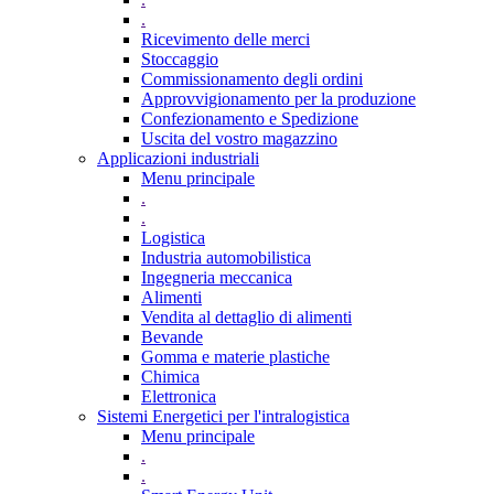
.
Ricevimento delle merci
Stoccaggio
Commissionamento degli ordini
Approvvigionamento per la produzione
Confezionamento e Spedizione
Uscita del vostro magazzino
Applicazioni industriali
Menu principale
.
.
Logistica
Industria automobilistica
Ingegneria meccanica
Alimenti
Vendita al dettaglio di alimenti
Bevande
Gomma e materie plastiche
Chimica
Elettronica
Sistemi Energetici per l'intralogistica
Menu principale
.
.