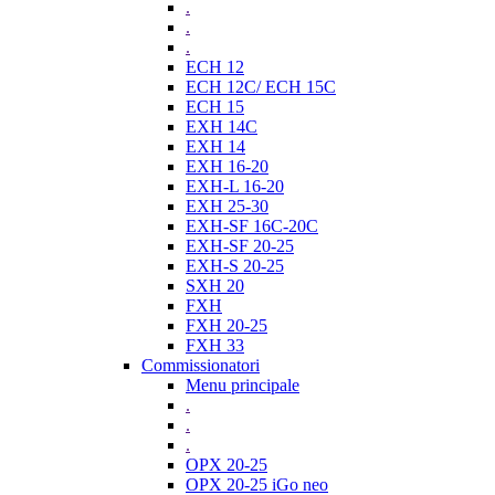
.
.
.
ECH 12
ECH 12C/ ECH 15C
ECH 15
EXH 14C
EXH 14
EXH 16-20
EXH-L 16-20
EXH 25-30
EXH-SF 16C-20C
EXH-SF 20-25
EXH-S 20-25
SXH 20
FXH
FXH 20-25
FXH 33
Commissionatori
Menu principale
.
.
.
OPX 20-25
OPX 20-25 iGo neo