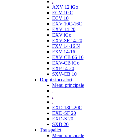
.
AXV 12 iGo
ECV 10 C
ECV 10
EXV 10C-16C
EXV 14-20
EXV iGo
EXV-SF 14-20
FXV 14-16 N
FXV 14-16
EXV-CB 06-16
EXV-CB iGo
EXP 14-20
SXV-CB 10
Doppi stoccatori
Menu principale
.
.
.
EXD 18C-20C
EXD-SF 20
EXD-S 20
SXD 20
Transpallet
Menu principale