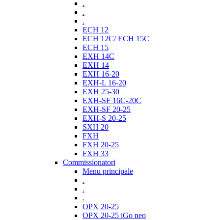
.
.
.
ECH 12
ECH 12C/ ECH 15C
ECH 15
EXH 14C
EXH 14
EXH 16-20
EXH-L 16-20
EXH 25-30
EXH-SF 16C-20C
EXH-SF 20-25
EXH-S 20-25
SXH 20
FXH
FXH 20-25
FXH 33
Commissionatori
Menu principale
.
.
.
OPX 20-25
OPX 20-25 iGo neo