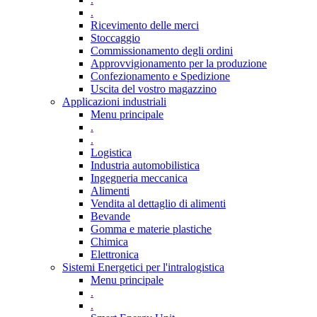
.
Ricevimento delle merci
Stoccaggio
Commissionamento degli ordini
Approvvigionamento per la produzione
Confezionamento e Spedizione
Uscita del vostro magazzino
Applicazioni industriali
Menu principale
.
.
Logistica
Industria automobilistica
Ingegneria meccanica
Alimenti
Vendita al dettaglio di alimenti
Bevande
Gomma e materie plastiche
Chimica
Elettronica
Sistemi Energetici per l'intralogistica
Menu principale
.
.