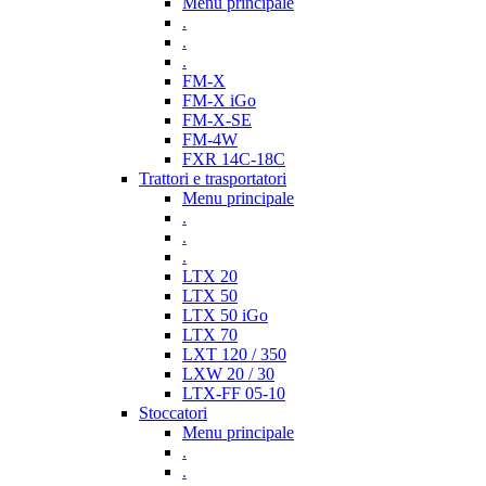
Menu principale
.
.
.
FM-X
FM-X iGo
FM-X-SE
FM-4W
FXR 14C-18C
Trattori e trasportatori
Menu principale
.
.
.
LTX 20
LTX 50
LTX 50 iGo
LTX 70
LXT 120 / 350
LXW 20 / 30
LTX-FF 05-10
Stoccatori
Menu principale
.
.