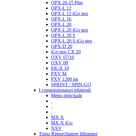
OPX 20-25 Plus
OPX-L 12
OPX-L 12 iGo neo
OPX-L 16
OPX-L 20
OPX-L 20 iGo neo
OPX-L 20 S
OPX-L 20 S iGo neo
OPX-D 20
iGo neo CX 20
OXV 07/10
OXV 08
EK-X 10
PXV M
PXV 1200 kg
SPRINT / SPIN-GO
I commissionatori trilaterali
Menu principale
.
.
.
MX-X
MX-X iGo
NXV
Treno Rimorchiatore liftrunner