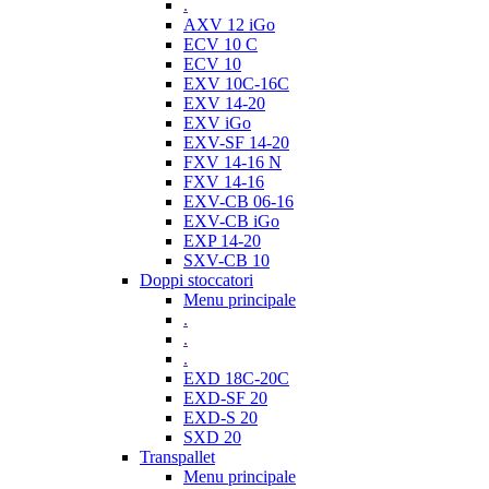
.
AXV 12 iGo
ECV 10 C
ECV 10
EXV 10C-16C
EXV 14-20
EXV iGo
EXV-SF 14-20
FXV 14-16 N
FXV 14-16
EXV-CB 06-16
EXV-CB iGo
EXP 14-20
SXV-CB 10
Doppi stoccatori
Menu principale
.
.
.
EXD 18C-20C
EXD-SF 20
EXD-S 20
SXD 20
Transpallet
Menu principale