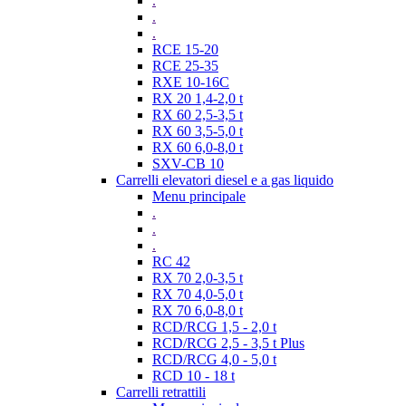
.
.
.
RCE 15-20
RCE 25-35
RXE 10-16C
RX 20 1,4-2,0 t
RX 60 2,5-3,5 t
RX 60 3,5-5,0 t
RX 60 6,0-8,0 t
SXV-CB 10
Carrelli elevatori diesel e a gas liquido
Menu principale
.
.
.
RC 42
RX 70 2,0-3,5 t
RX 70 4,0-5,0 t
RX 70 6,0-8,0 t
RCD/RCG 1,5 - 2,0 t
RCD/RCG 2,5 - 3,5 t Plus
RCD/RCG 4,0 - 5,0 t
RCD 10 - 18 t
Carrelli retrattili