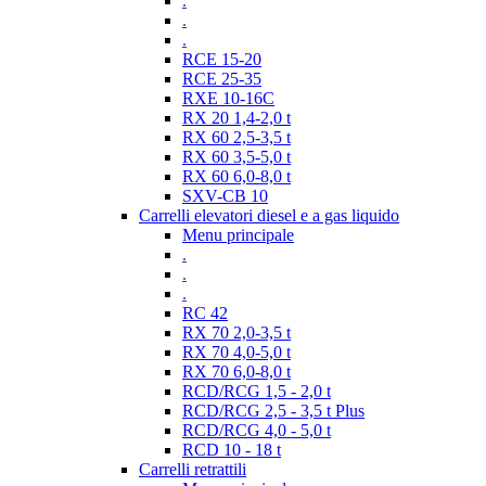
.
.
.
RCE 15-20
RCE 25-35
RXE 10-16C
RX 20 1,4-2,0 t
RX 60 2,5-3,5 t
RX 60 3,5-5,0 t
RX 60 6,0-8,0 t
SXV-CB 10
Carrelli elevatori diesel e a gas liquido
Menu principale
.
.
.
RC 42
RX 70 2,0-3,5 t
RX 70 4,0-5,0 t
RX 70 6,0-8,0 t
RCD/RCG 1,5 - 2,0 t
RCD/RCG 2,5 - 3,5 t Plus
RCD/RCG 4,0 - 5,0 t
RCD 10 - 18 t
Carrelli retrattili