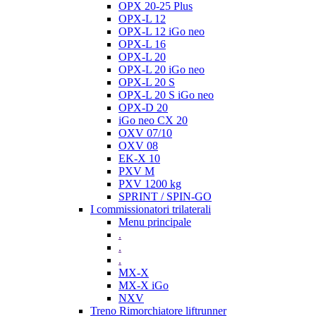
OPX 20-25 Plus
OPX-L 12
OPX-L 12 iGo neo
OPX-L 16
OPX-L 20
OPX-L 20 iGo neo
OPX-L 20 S
OPX-L 20 S iGo neo
OPX-D 20
iGo neo CX 20
OXV 07/10
OXV 08
EK-X 10
PXV M
PXV 1200 kg
SPRINT / SPIN-GO
I commissionatori trilaterali
Menu principale
.
.
.
MX-X
MX-X iGo
NXV
Treno Rimorchiatore liftrunner