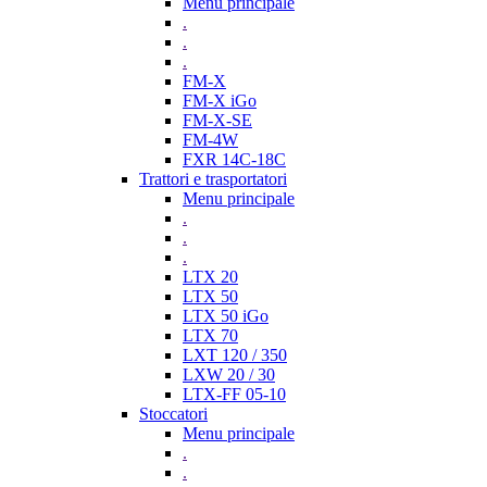
Menu principale
.
.
.
FM-X
FM-X iGo
FM-X-SE
FM-4W
FXR 14C-18C
Trattori e trasportatori
Menu principale
.
.
.
LTX 20
LTX 50
LTX 50 iGo
LTX 70
LXT 120 / 350
LXW 20 / 30
LTX-FF 05-10
Stoccatori
Menu principale
.
.