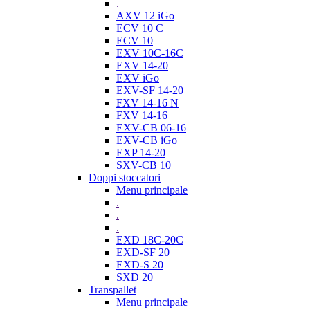
.
AXV 12 iGo
ECV 10 C
ECV 10
EXV 10C-16C
EXV 14-20
EXV iGo
EXV-SF 14-20
FXV 14-16 N
FXV 14-16
EXV-CB 06-16
EXV-CB iGo
EXP 14-20
SXV-CB 10
Doppi stoccatori
Menu principale
.
.
.
EXD 18C-20C
EXD-SF 20
EXD-S 20
SXD 20
Transpallet
Menu principale