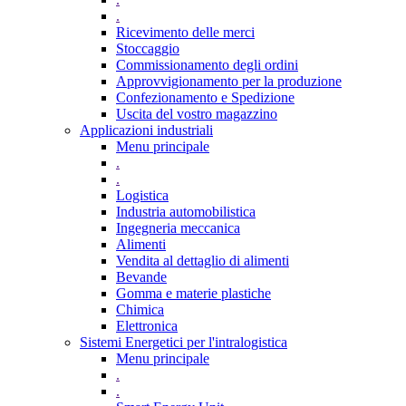
.
Ricevimento delle merci
Stoccaggio
Commissionamento degli ordini
Approvvigionamento per la produzione
Confezionamento e Spedizione
Uscita del vostro magazzino
Applicazioni industriali
Menu principale
.
.
Logistica
Industria automobilistica
Ingegneria meccanica
Alimenti
Vendita al dettaglio di alimenti
Bevande
Gomma e materie plastiche
Chimica
Elettronica
Sistemi Energetici per l'intralogistica
Menu principale
.
.