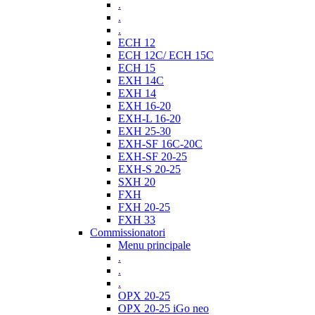
.
.
.
ECH 12
ECH 12C/ ECH 15C
ECH 15
EXH 14C
EXH 14
EXH 16-20
EXH-L 16-20
EXH 25-30
EXH-SF 16C-20C
EXH-SF 20-25
EXH-S 20-25
SXH 20
FXH
FXH 20-25
FXH 33
Commissionatori
Menu principale
.
.
.
OPX 20-25
OPX 20-25 iGo neo