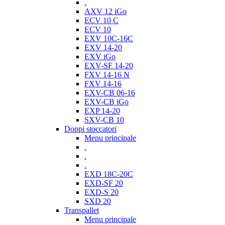
.
AXV 12 iGo
ECV 10 C
ECV 10
EXV 10C-16C
EXV 14-20
EXV iGo
EXV-SF 14-20
FXV 14-16 N
FXV 14-16
EXV-CB 06-16
EXV-CB iGo
EXP 14-20
SXV-CB 10
Doppi stoccatori
Menu principale
.
.
.
EXD 18C-20C
EXD-SF 20
EXD-S 20
SXD 20
Transpallet
Menu principale