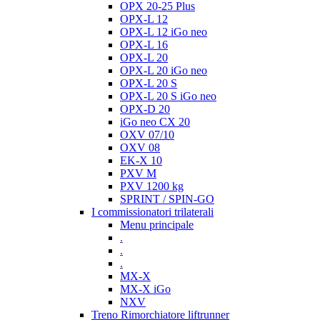
OPX 20-25 Plus
OPX-L 12
OPX-L 12 iGo neo
OPX-L 16
OPX-L 20
OPX-L 20 iGo neo
OPX-L 20 S
OPX-L 20 S iGo neo
OPX-D 20
iGo neo CX 20
OXV 07/10
OXV 08
EK-X 10
PXV M
PXV 1200 kg
SPRINT / SPIN-GO
I commissionatori trilaterali
Menu principale
.
.
.
MX-X
MX-X iGo
NXV
Treno Rimorchiatore liftrunner