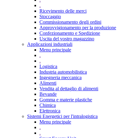
.
Ricevimento delle merci
Stoccaggio
Commissionamento degli ordini
Approvvigionamento per la produzione
Confezionamento e Spedizione
Uscita del vostro magazzino
Applicazioni industriali
Menu principale
.
.
Logistica
Industria automobilistica
Ingegneria meccanica
Alimenti
Vendita al dettaglio di alimenti
Bevande
Gomma e materie plastiche
Chimica
Elettronica
Sistemi Energetici per l'intralogistica
Menu principale
.
.