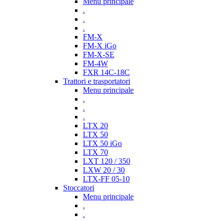
Menu principale
.
.
.
FM-X
FM-X iGo
FM-X-SE
FM-4W
FXR 14C-18C
Trattori e trasportatori
Menu principale
.
.
.
LTX 20
LTX 50
LTX 50 iGo
LTX 70
LXT 120 / 350
LXW 20 / 30
LTX-FF 05-10
Stoccatori
Menu principale
.
.