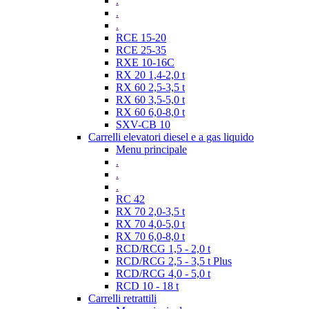
.
.
.
RCE 15-20
RCE 25-35
RXE 10-16C
RX 20 1,4-2,0 t
RX 60 2,5-3,5 t
RX 60 3,5-5,0 t
RX 60 6,0-8,0 t
SXV-CB 10
Carrelli elevatori diesel e a gas liquido
Menu principale
.
.
.
RC 42
RX 70 2,0-3,5 t
RX 70 4,0-5,0 t
RX 70 6,0-8,0 t
RCD/RCG 1,5 - 2,0 t
RCD/RCG 2,5 - 3,5 t Plus
RCD/RCG 4,0 - 5,0 t
RCD 10 - 18 t
Carrelli retrattili