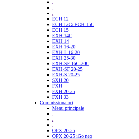
.
.
.
ECH 12
ECH 12C/ ECH 15C
ECH 15
EXH 14C
EXH 14
EXH 16-20
EXH-L 16-20
EXH 25-30
EXH-SF 16C-20C
EXH-SF 20-25
EXH-S 20-25
SXH 20
FXH
FXH 20-25
FXH 33
Commissionatori
Menu principale
.
.
.
OPX 20-25
OPX 20-25 iGo neo