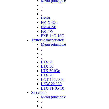
Menu principale
.
.
.
FM-X
FM-X iGo
FM-X-SE
FM-4W
FXR 14C-18C
Trattori e trasportatori
Menu principale
.
.
.
LTX 20
LTX 50
LTX 50 iGo
LTX 70
LXT 120 / 350
LXW 20 / 30
LTX-FF 05-10
Stoccatori
Menu principale
.
.