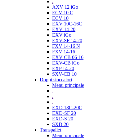
.
AXV 12 iGo
ECV 10 C
ECV 10
EXV 10C-16C
EXV 14-20
EXV iGo
EXV-SF 14-20
FXV 14-16 N
FXV 14-16
EXV-CB 06-16
EXV-CB iGo
EXP 14-20
SXV-CB 10
Doppi stoccatori
Menu principale
.
.
.
EXD 18C-20C
EXD-SF 20
EXD-S 20
SXD 20
Transpallet
Menu principale