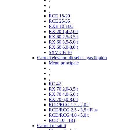
.
.
.
RCE 15-20
RCE 25-35
RXE 10-16C
RX 20 1,4-2,0 t
RX 60 2,5-3,5 t
RX 60 3,5-5,0 t
RX 60 6,0-8,0 t
SXV-CB 10
Carrelli elevatori diesel e a gas liquido
Menu principale
.
.
.
RC 42
RX 70 2,0-3,5 t
RX 70 4,0-5,0 t
RX 70 6,0-8,0 t
RCD/RCG 1,5 - 2,0 t
RCD/RCG 2,5 - 3,5 t Plus
RCD/RCG 4,0 - 5,0 t
RCD 10 - 18 t
Carrelli retrattili