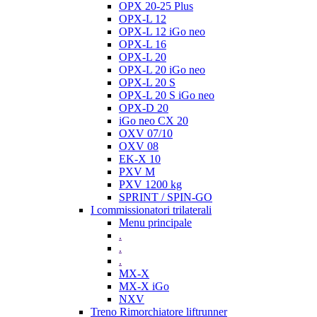
OPX 20-25 Plus
OPX-L 12
OPX-L 12 iGo neo
OPX-L 16
OPX-L 20
OPX-L 20 iGo neo
OPX-L 20 S
OPX-L 20 S iGo neo
OPX-D 20
iGo neo CX 20
OXV 07/10
OXV 08
EK-X 10
PXV M
PXV 1200 kg
SPRINT / SPIN-GO
I commissionatori trilaterali
Menu principale
.
.
.
MX-X
MX-X iGo
NXV
Treno Rimorchiatore liftrunner