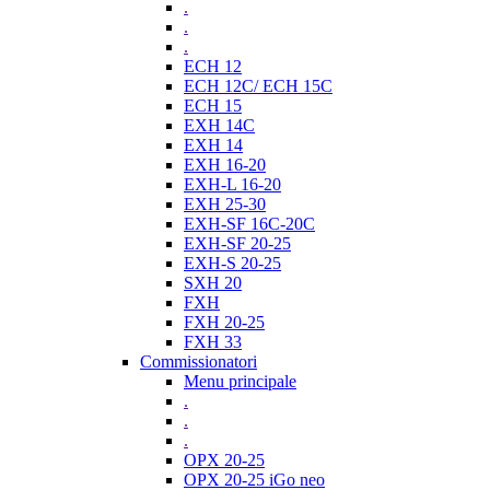
.
.
.
ECH 12
ECH 12C/ ECH 15C
ECH 15
EXH 14C
EXH 14
EXH 16-20
EXH-L 16-20
EXH 25-30
EXH-SF 16C-20C
EXH-SF 20-25
EXH-S 20-25
SXH 20
FXH
FXH 20-25
FXH 33
Commissionatori
Menu principale
.
.
.
OPX 20-25
OPX 20-25 iGo neo