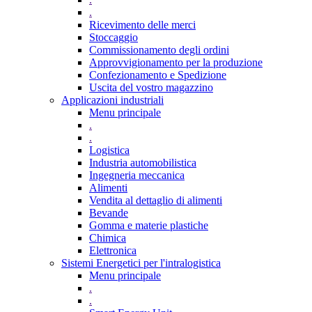
.
Ricevimento delle merci
Stoccaggio
Commissionamento degli ordini
Approvvigionamento per la produzione
Confezionamento e Spedizione
Uscita del vostro magazzino
Applicazioni industriali
Menu principale
.
.
Logistica
Industria automobilistica
Ingegneria meccanica
Alimenti
Vendita al dettaglio di alimenti
Bevande
Gomma e materie plastiche
Chimica
Elettronica
Sistemi Energetici per l'intralogistica
Menu principale
.
.