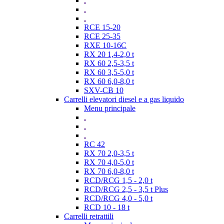
.
.
.
RCE 15-20
RCE 25-35
RXE 10-16C
RX 20 1,4-2,0 t
RX 60 2,5-3,5 t
RX 60 3,5-5,0 t
RX 60 6,0-8,0 t
SXV-CB 10
Carrelli elevatori diesel e a gas liquido
Menu principale
.
.
.
RC 42
RX 70 2,0-3,5 t
RX 70 4,0-5,0 t
RX 70 6,0-8,0 t
RCD/RCG 1,5 - 2,0 t
RCD/RCG 2,5 - 3,5 t Plus
RCD/RCG 4,0 - 5,0 t
RCD 10 - 18 t
Carrelli retrattili