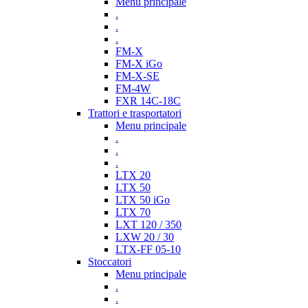
Menu principale
.
.
.
FM-X
FM-X iGo
FM-X-SE
FM-4W
FXR 14C-18C
Trattori e trasportatori
Menu principale
.
.
.
LTX 20
LTX 50
LTX 50 iGo
LTX 70
LXT 120 / 350
LXW 20 / 30
LTX-FF 05-10
Stoccatori
Menu principale
.
.