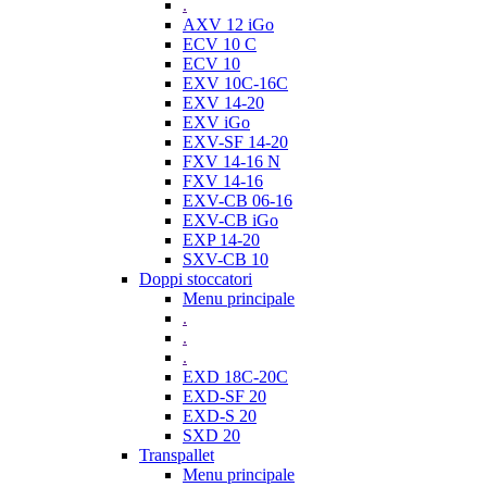
.
AXV 12 iGo
ECV 10 C
ECV 10
EXV 10C-16C
EXV 14-20
EXV iGo
EXV-SF 14-20
FXV 14-16 N
FXV 14-16
EXV-CB 06-16
EXV-CB iGo
EXP 14-20
SXV-CB 10
Doppi stoccatori
Menu principale
.
.
.
EXD 18C-20C
EXD-SF 20
EXD-S 20
SXD 20
Transpallet
Menu principale