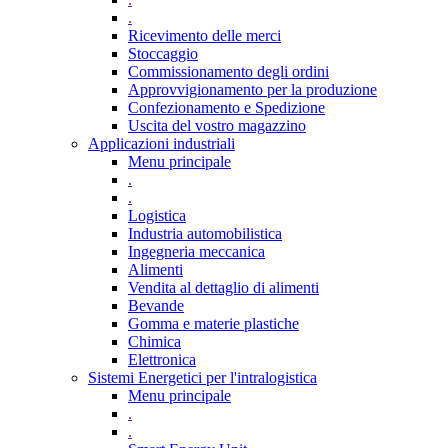
.
Ricevimento delle merci
Stoccaggio
Commissionamento degli ordini
Approvvigionamento per la produzione
Confezionamento e Spedizione
Uscita del vostro magazzino
Applicazioni industriali
Menu principale
.
.
Logistica
Industria automobilistica
Ingegneria meccanica
Alimenti
Vendita al dettaglio di alimenti
Bevande
Gomma e materie plastiche
Chimica
Elettronica
Sistemi Energetici per l'intralogistica
Menu principale
.
.