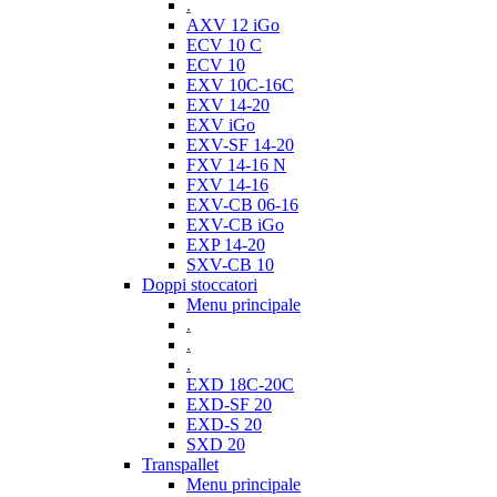
.
AXV 12 iGo
ECV 10 C
ECV 10
EXV 10C-16C
EXV 14-20
EXV iGo
EXV-SF 14-20
FXV 14-16 N
FXV 14-16
EXV-CB 06-16
EXV-CB iGo
EXP 14-20
SXV-CB 10
Doppi stoccatori
Menu principale
.
.
.
EXD 18C-20C
EXD-SF 20
EXD-S 20
SXD 20
Transpallet
Menu principale