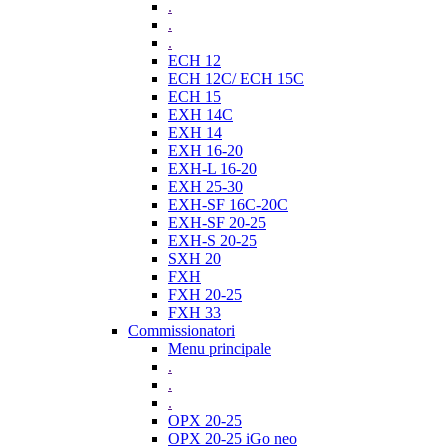
.
.
.
ECH 12
ECH 12C/ ECH 15C
ECH 15
EXH 14C
EXH 14
EXH 16-20
EXH-L 16-20
EXH 25-30
EXH-SF 16C-20C
EXH-SF 20-25
EXH-S 20-25
SXH 20
FXH
FXH 20-25
FXH 33
Commissionatori
Menu principale
.
.
.
OPX 20-25
OPX 20-25 iGo neo