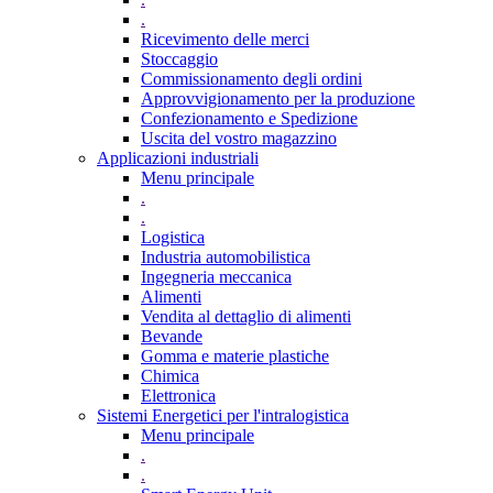
.
Ricevimento delle merci
Stoccaggio
Commissionamento degli ordini
Approvvigionamento per la produzione
Confezionamento e Spedizione
Uscita del vostro magazzino
Applicazioni industriali
Menu principale
.
.
Logistica
Industria automobilistica
Ingegneria meccanica
Alimenti
Vendita al dettaglio di alimenti
Bevande
Gomma e materie plastiche
Chimica
Elettronica
Sistemi Energetici per l'intralogistica
Menu principale
.
.