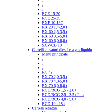
.
.
.
RCE 15-20
RCE 25-35
RXE 10-16C
RX 20 1,4-2,0 t
RX 60 2,5-3,5 t
RX 60 3,5-5,0 t
RX 60 6,0-8,0 t
SXV-CB 10
Carrelli elevatori diesel e a gas liquido
Menu principale
.
.
.
RC 42
RX 70 2,0-3,5 t
RX 70 4,0-5,0 t
RX 70 6,0-8,0 t
RCD/RCG 1,5 - 2,0 t
RCD/RCG 2,5 - 3,5 t Plus
RCD/RCG 4,0 - 5,0 t
RCD 10 - 18 t
Carrelli retrattili