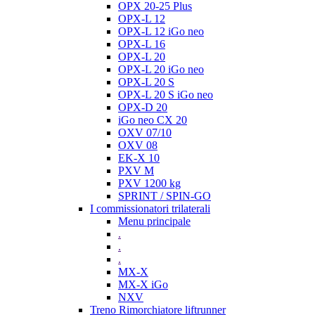
OPX 20-25 Plus
OPX-L 12
OPX-L 12 iGo neo
OPX-L 16
OPX-L 20
OPX-L 20 iGo neo
OPX-L 20 S
OPX-L 20 S iGo neo
OPX-D 20
iGo neo CX 20
OXV 07/10
OXV 08
EK-X 10
PXV M
PXV 1200 kg
SPRINT / SPIN-GO
I commissionatori trilaterali
Menu principale
.
.
.
MX-X
MX-X iGo
NXV
Treno Rimorchiatore liftrunner