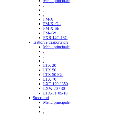
Menu principale
.
.
.
FM-X
FM-X iGo
FM-X-SE
FM-4W
FXR 14C-18C
Trattori e trasportatori
Menu principale
.
.
.
LTX 20
LTX 50
LTX 50 iGo
LTX 70
LXT 120 / 350
LXW 20 / 30
LTX-FF 05-10
Stoccatori
Menu principale
.
.