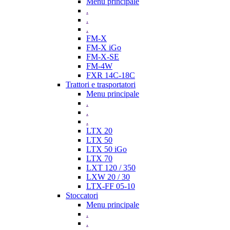
Menu principale
.
.
.
FM-X
FM-X iGo
FM-X-SE
FM-4W
FXR 14C-18C
Trattori e trasportatori
Menu principale
.
.
.
LTX 20
LTX 50
LTX 50 iGo
LTX 70
LXT 120 / 350
LXW 20 / 30
LTX-FF 05-10
Stoccatori
Menu principale
.
.