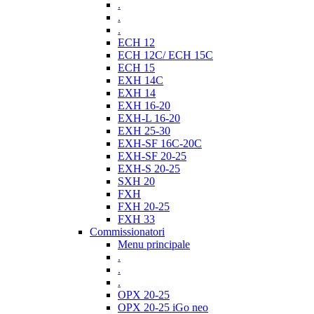
.
.
.
ECH 12
ECH 12C/ ECH 15C
ECH 15
EXH 14C
EXH 14
EXH 16-20
EXH-L 16-20
EXH 25-30
EXH-SF 16C-20C
EXH-SF 20-25
EXH-S 20-25
SXH 20
FXH
FXH 20-25
FXH 33
Commissionatori
Menu principale
.
.
.
OPX 20-25
OPX 20-25 iGo neo