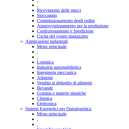
.
Ricevimento delle merci
Stoccaggio
Commissionamento degli ordini
Approvvigionamento per la produzione
Confezionamento e Spedizione
Uscita del vostro magazzino
Applicazioni industriali
Menu principale
.
.
Logistica
Industria automobilistica
Ingegneria meccanica
Alimenti
Vendita al dettaglio di alimenti
Bevande
Gomma e materie plastiche
Chimica
Elettronica
Sistemi Energetici per l'intralogistica
Menu principale
.
.