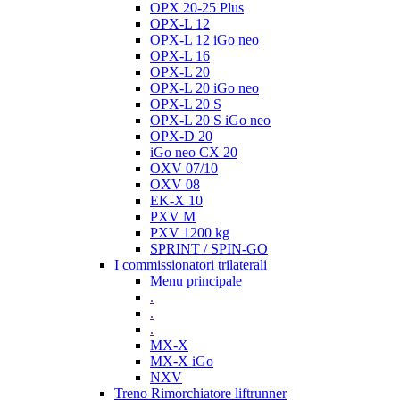
OPX 20-25 Plus
OPX-L 12
OPX-L 12 iGo neo
OPX-L 16
OPX-L 20
OPX-L 20 iGo neo
OPX-L 20 S
OPX-L 20 S iGo neo
OPX-D 20
iGo neo CX 20
OXV 07/10
OXV 08
EK-X 10
PXV M
PXV 1200 kg
SPRINT / SPIN-GO
I commissionatori trilaterali
Menu principale
.
.
.
MX-X
MX-X iGo
NXV
Treno Rimorchiatore liftrunner