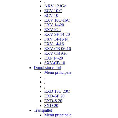
.
AXV 12 iGo
ECV 10 C
ECV 10
EXV 10C-16C
EXV 14-20
EXV iGo
EXV-SF 14-20
FXV 14-16 N
FXV 14-16
EXV-CB 06-16
EXV-CB iGo
EXP 14-20
SXV-CB 10
Doppi stoccatori
Menu principale
.
.
.
EXD 18C-20C
EXD-SF 20
EXD-S 20
SXD 20
Transpallet
Menu principale