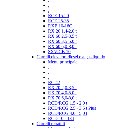
.
.
.
RCE 15-20
RCE 25-35
RXE 10-16C
RX 20 1,4-2,0 t
RX 60 2,5-3,5 t
RX 60 3,5-5,0 t
RX 60 6,0-8,0 t
SXV-CB 10
Carrelli elevatori diesel e a gas liquido
Menu principale
.
.
.
RC 42
RX 70 2,0-3,5 t
RX 70 4,0-5,0 t
RX 70 6,0-8,0 t
RCD/RCG 1,5 - 2,0 t
RCD/RCG 2,5 - 3,5 t Plus
RCD/RCG 4,0 - 5,0 t
RCD 10 - 18 t
Carrelli retrattili