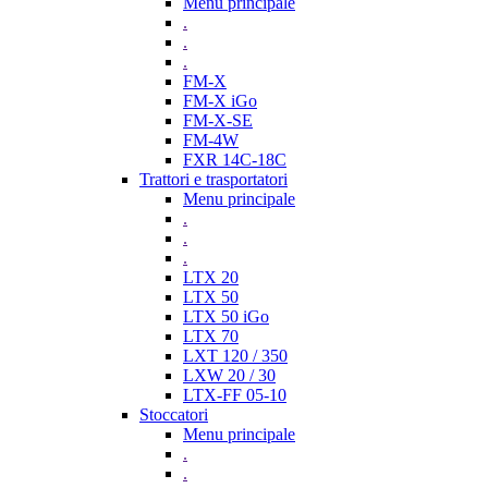
Menu principale
.
.
.
FM-X
FM-X iGo
FM-X-SE
FM-4W
FXR 14C-18C
Trattori e trasportatori
Menu principale
.
.
.
LTX 20
LTX 50
LTX 50 iGo
LTX 70
LXT 120 / 350
LXW 20 / 30
LTX-FF 05-10
Stoccatori
Menu principale
.
.