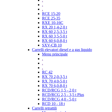
.
.
.
RCE 15-20
RCE 25-35
RXE 10-16C
RX 20 1,4-2,0 t
RX 60 2,5-3,5 t
RX 60 3,5-5,0 t
RX 60 6,0-8,0 t
SXV-CB 10
Carrelli elevatori diesel e a gas liquido
Menu principale
.
.
.
RC 42
RX 70 2,0-3,5 t
RX 70 4,0-5,0 t
RX 70 6,0-8,0 t
RCD/RCG 1,5 - 2,0 t
RCD/RCG 2,5 - 3,5 t Plus
RCD/RCG 4,0 - 5,0 t
RCD 10 - 18 t
Carrelli retrattili