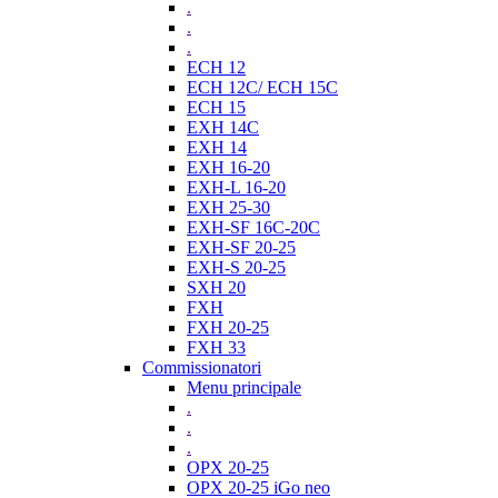
.
.
.
ECH 12
ECH 12C/ ECH 15C
ECH 15
EXH 14C
EXH 14
EXH 16-20
EXH-L 16-20
EXH 25-30
EXH-SF 16C-20C
EXH-SF 20-25
EXH-S 20-25
SXH 20
FXH
FXH 20-25
FXH 33
Commissionatori
Menu principale
.
.
.
OPX 20-25
OPX 20-25 iGo neo