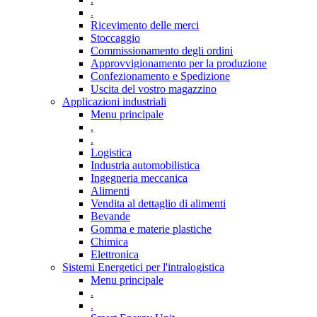
.
Ricevimento delle merci
Stoccaggio
Commissionamento degli ordini
Approvvigionamento per la produzione
Confezionamento e Spedizione
Uscita del vostro magazzino
Applicazioni industriali
Menu principale
.
.
Logistica
Industria automobilistica
Ingegneria meccanica
Alimenti
Vendita al dettaglio di alimenti
Bevande
Gomma e materie plastiche
Chimica
Elettronica
Sistemi Energetici per l'intralogistica
Menu principale
.
.