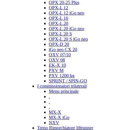
OPX 20-25 Plus
OPX-L 12
OPX-L 12 iGo neo
OPX-L 16
OPX-L 20
OPX-L 20 iGo neo
OPX-L 20 S
OPX-L 20 S iGo neo
OPX-D 20
iGo neo CX 20
OXV 07/10
OXV 08
EK-X 10
PXV M
PXV 1200 kg
SPRINT / SPIN-GO
I commissionatori trilaterali
Menu principale
.
.
.
MX-X
MX-X iGo
NXV
Treno Rimorchiatore liftrunner